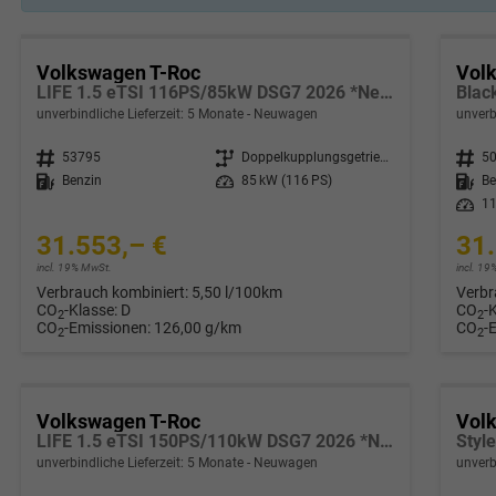
Volkswagen T-Roc
Vol
LIFE 1.5 eTSI 116PS/85kW DSG7 2026 *Neues Modell*
unverbindliche Lieferzeit:
5 Monate
Neuwagen
unverb
Fahrzeugnr.
53795
Getriebe
Doppelkupplungsgetriebe (DSG)
Fahrzeugnr.
5
Kraftstoff
Benzin
Leistung
85 kW (116 PS)
Kraftstoff
Be
Leistung
11
31.553,– €
31.
incl. 19% MwSt.
incl. 1
Verbrauch kombiniert:
5,50 l/100km
Verbr
CO
-Klasse:
D
CO
-
2
2
CO
-Emissionen:
126,00 g/km
CO
-
2
2
Volkswagen T-Roc
Vol
LIFE 1.5 eTSI 150PS/110kW DSG7 2026 *Neues Modell*
unverbindliche Lieferzeit:
5 Monate
Neuwagen
unverb