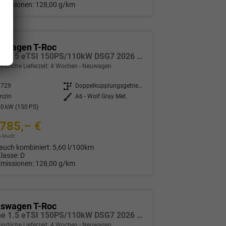
Emissionen:
128,00 g/km
kswagen T-Roc
R-Line 1.5 eTSI 150PS/110kW DSG7 2026 *Neues Modell* | +AHK+18"ALU+PARK ASSIST PLUS
indliche Lieferzeit:
4 Wochen
Neuwagen
3729
Getriebe
Doppelkupplungsgetriebe (DSG)
nzin
Außenfarbe
A6 - Wolf Gray Met.
0 kW (150 PS)
785,– €
9% MwSt.
auch kombiniert:
5,60 l/100km
Klasse:
D
Emissionen:
128,00 g/km
kswagen T-Roc
R-Line 1.5 eTSI 150PS/110kW DSG7 2026 *Neues Modell* | +AHK +BlackStyle +19" ALU +IQ.Licht-Matrix
indliche Lieferzeit:
4 Wochen
Neuwagen