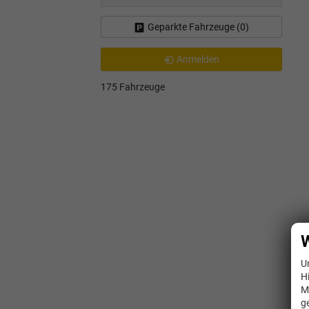
Geparkte Fahrzeuge (
0
)
Anmelden
175 Fahrzeuge
W
U
H
M
g