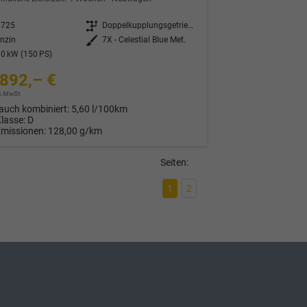
3725
Getriebe
Doppelkupplungsgetriebe (DSG)
nzin
Außenfarbe
7X - Celestial Blue Met.
0 kW (150 PS)
892,– €
9% MwSt.
auch kombiniert:
5,60 l/100km
Klasse:
D
Emissionen:
128,00 g/km
Seiten:
1
2