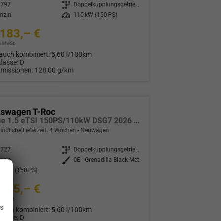
3797
Getriebe
Doppelkupplungsgetriebe (DSG)
nzin
Leistung
110 kW (150 PS)
183,– €
9% MwSt.
auch kombiniert:
5,60 l/100km
Klasse:
D
Emissionen:
128,00 g/km
kswagen T-Roc
R-Line 1.5 eTSI 150PS/110kW DSG7 2026 *Neues Modell* | +AHK+PARK ASSIST PLUS+18"ALU
indliche Lieferzeit:
4 Wochen
Neuwagen
3727
Getriebe
Doppelkupplungsgetriebe (DSG)
nzin
Außenfarbe
0E - Grenadilla Black Met.
0 kW (150 PS)
785,– €
.
9% MwSt.
is
auch kombiniert:
5,60 l/100km
Klasse:
D