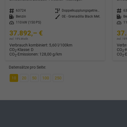
Fahrzeugnr.
63724
Getriebe
Doppelkupplungsgetriebe (DSG)
Fahrzeugnr.
6
Kraftstoff
Benzin
Außenfarbe
0E - Grenadilla Black Met.
Kraftstoff
Be
Leistung
110 kW (150 PS)
Leistung
11
37.892,– €
37.
incl. 19% MwSt.
incl. 1
Verbrauch kombiniert:
5,60 l/100km
Verbr
CO
-Klasse:
D
CO
-
2
2
CO
-Emissionen:
128,00 g/km
CO
-
2
2
Datensätze pro Seite:
10
20
50
100
250