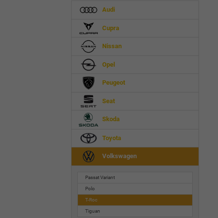
Audi
Cupra
Nissan
Opel
Peugeot
Seat
Skoda
Toyota
Volkswagen
Passat Variant
Polo
T-Roc
Tiguan