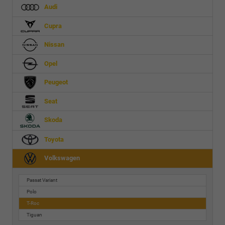
Audi
Cupra
Nissan
Opel
Peugeot
Seat
Skoda
Toyota
Volkswagen
Passat Variant
Polo
T-Roc
Tiguan