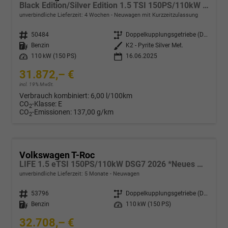
Black Edition/Silver Edition 1.5 TSI 150PS/110kW DSG 2025 +Black Paket+19"ALU+MATRIX+PANO
unverbindliche Lieferzeit:
4 Wochen
Neuwagen mit Kurzzeitzulassung
Fahrzeugnr.
50484
Getriebe
Doppelkupplungsgetriebe (DSG)
Kraftstoff
Benzin
Außenfarbe
K2 - Pyrite Silver Met.
Leistung
110 kW (150 PS)
16.06.2025
31.872,– €
incl. 19% MwSt.
Verbrauch kombiniert:
6,00 l/100km
CO
-Klasse:
E
2
CO
-Emissionen:
137,00 g/km
2
Volkswagen T-Roc
LIFE 1.5 eTSI 150PS/110kW DSG7 2026 *Neues Modell*
unverbindliche Lieferzeit:
5 Monate
Neuwagen
Fahrzeugnr.
53796
Getriebe
Doppelkupplungsgetriebe (DSG)
Kraftstoff
Benzin
Leistung
110 kW (150 PS)
32.708,– €