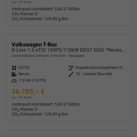
incl. 19% MwSt.
Verbrauch kombiniert:
5,60 l/100km
CO
-Klasse:
D
2
CO
-Emissionen:
128,00 g/km
2
Volkswagen T-Roc
R-Line 1.5 eTSI 150PS/110kW DSG7 2026 *Neues Modell* +AHK+PARK ASSIST PLUS+18"ALU
unverbindliche Lieferzeit:
4 Wochen
Neuwagen
Fahrzeugnr.
63728
Getriebe
Doppelkupplungsgetriebe (DSG)
Kraftstoff
Benzin
Außenfarbe
7X - Celestial Blue Met.
Leistung
110 kW (150 PS)
36.785,– €
incl. 19% MwSt.
Verbrauch kombiniert:
5,60 l/100km
CO
-Klasse:
D
2
CO
-Emissionen:
128,00 g/km
2