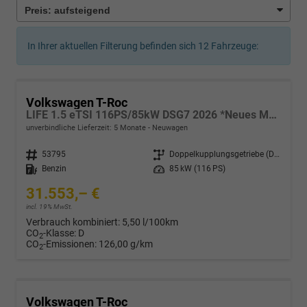
In Ihrer aktuellen Filterung befinden sich
12
Fahrzeuge:
Volkswagen T-Roc
LIFE 1.5 eTSI 116PS/85kW DSG7 2026 *Neues Modell*
unverbindliche Lieferzeit:
5 Monate
Neuwagen
Fahrzeugnr.
53795
Getriebe
Doppelkupplungsgetriebe (DSG)
Kraftstoff
Benzin
Leistung
85 kW (116 PS)
31.553,– €
incl. 19% MwSt.
Verbrauch kombiniert:
5,50 l/100km
CO
-Klasse:
D
2
CO
-Emissionen:
126,00 g/km
2
Volkswagen T-Roc