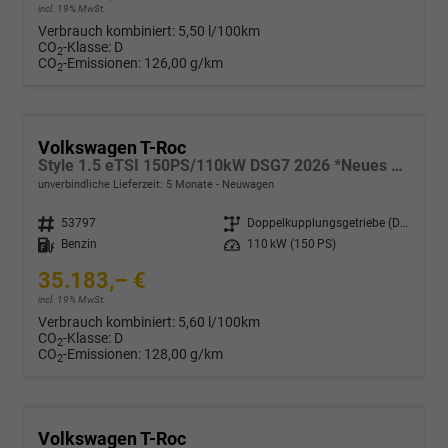
incl. 19% MwSt.
Verbrauch kombiniert:
5,50 l/100km
CO
-Klasse:
D
2
CO
-Emissionen:
126,00 g/km
2
Volkswagen T-Roc
Style 1.5 eTSI 150PS/110kW DSG7 2026 *Neues Modell*
unverbindliche Lieferzeit:
5 Monate
Neuwagen
Fahrzeugnr.
53797
Getriebe
Doppelkupplungsgetriebe (DSG)
Kraftstoff
Benzin
Leistung
110 kW (150 PS)
35.183,– €
incl. 19% MwSt.
Verbrauch kombiniert:
5,60 l/100km
CO
-Klasse:
D
2
CO
-Emissionen:
128,00 g/km
2
Volkswagen T-Roc