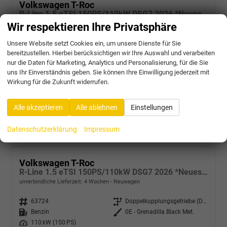
Volkswagen T-Roc
R-Line 1.5 eTSI 150PS/110kW DSG7 2026 *Neues Modell* | +AHK+18"ALU+PARK ASSIST PLUS
unverbindliche Lieferzeit:
4 Wochen
Neuwagen
Wir respektieren Ihre Privatsphäre
Unsere Website setzt Cookies ein, um unsere Dienste für Sie
Fahrzeugnr.
63729
Getriebe
Doppelkupplungsgetriebe (DSG)
bereitzustellen. Hierbei berücksichtigen wir Ihre Auswahl und verarbeiten
Kraftstoff
Benzin
Außenfarbe
A6 - Wolf Gray Met.
nur die Daten für Marketing, Analytics und Personalisierung, für die Sie
Leistung
110 kW (150 PS)
uns Ihr Einverständnis geben. Sie können Ihre Einwilligung jederzeit mit
36.785,– €
Wirkung für die Zukunft widerrufen.
incl. 19% MwSt.
Verbrauch kombiniert:
5,60 l/100km
Alle akzeptieren
Alle ablehnen
Einstellungen
CO
-Klasse:
D
2
CO
-Emissionen:
128,00 g/km
2
Datenschutzerklärung
Impressum
Volkswagen T-Roc
R-Line 1.5 eTSI 150PS/110kW DSG7 2026 *Neues Modell* | +AHK +BlackStyle +19" ALU +IQ.Licht-Matrix
unverbindliche Lieferzeit:
4 Wochen
Neuwagen
Fahrzeugnr.
63724
Getriebe
Doppelkupplungsgetriebe (DSG)
Kraftstoff
Benzin
Außenfarbe
0E - Grenadilla Black Met.
Leistung
110 kW (150 PS)