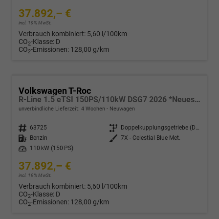
37.892,– €
incl. 19% MwSt.
Verbrauch kombiniert:
5,60 l/100km
CO
-Klasse:
D
2
CO
-Emissionen:
128,00 g/km
2
Volkswagen T-Roc
R-Line 1.5 eTSI 150PS/110kW DSG7 2026 *Neues Modell* | +AHK +BlackStyle +19" ALU +IQ.Licht-Matrix
unverbindliche Lieferzeit:
4 Wochen
Neuwagen
Fahrzeugnr.
63725
Getriebe
Doppelkupplungsgetriebe (DSG)
Kraftstoff
Benzin
Außenfarbe
7X - Celestial Blue Met.
Leistung
110 kW (150 PS)
37.892,– €
incl. 19% MwSt.
Verbrauch kombiniert:
5,60 l/100km
CO
-Klasse:
D
2
CO
-Emissionen:
128,00 g/km
2