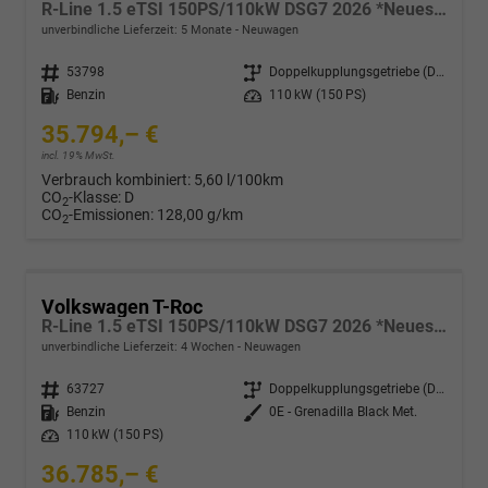
R-Line 1.5 eTSI 150PS/110kW DSG7 2026 *Neues Modell*
unverbindliche Lieferzeit:
5 Monate
Neuwagen
Fahrzeugnr.
53798
Getriebe
Doppelkupplungsgetriebe (DSG)
Kraftstoff
Benzin
Leistung
110 kW (150 PS)
35.794,– €
incl. 19% MwSt.
Verbrauch kombiniert:
5,60 l/100km
CO
-Klasse:
D
2
CO
-Emissionen:
128,00 g/km
2
Volkswagen T-Roc
R-Line 1.5 eTSI 150PS/110kW DSG7 2026 *Neues Modell* | +AHK+PARK ASSIST PLUS+18"ALU
unverbindliche Lieferzeit:
4 Wochen
Neuwagen
Fahrzeugnr.
63727
Getriebe
Doppelkupplungsgetriebe (DSG)
Kraftstoff
Benzin
Außenfarbe
0E - Grenadilla Black Met.
Leistung
110 kW (150 PS)
36.785,– €