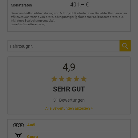
401,– €
Monatsraten
Bei einem Nettodarlehensbetrag von 5.000,- EUR erhalten zwei Drittel der Kunden einen
effektiven Jahreszins von 6,99% oder günstiger (gebundener Sollzinssatz 6,99% p.a.
inkl. eines Bearbeitungsentgelts).
unverbindliche Berechnung
Fahrzeugnr.
4,9
SEHR GUT
31 Bewertungen
Alle Bewertungen anzeigen >
Audi
Cupra