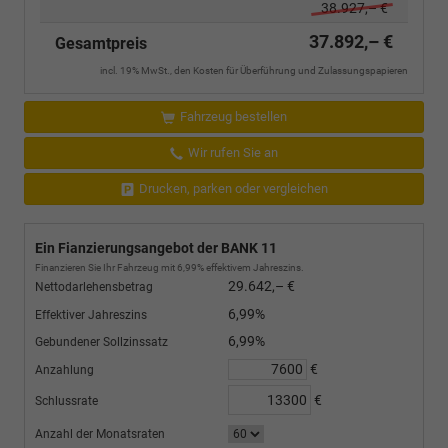
38.927,– €
37.892,– €
Gesamtpreis
incl. 19% MwSt., den Kosten für Überführung und Zulassungspapieren
Fahrzeug bestellen
Wir rufen Sie an
Drucken, parken oder vergleichen
Ein Fianzierungsangebot der BANK 11
Finanzieren Sie Ihr Fahrzeug mit 6,99% effektivem Jahreszins.
29.642,– €
Nettodarlehensbetrag
6,99%
Effektiver Jahreszins
6,99%
Gebundener Sollzinssatz
€
Anzahlung
€
Schlussrate
Anzahl der Monatsraten