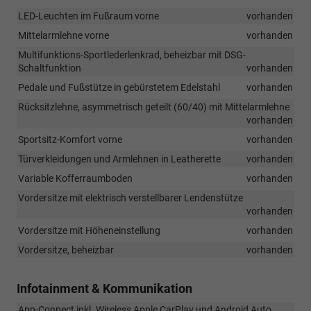
LED-Leuchten im Fußraum vorne
vorhanden
Mittelarmlehne vorne
vorhanden
Multifunktions-Sportlederlenkrad, beheizbar mit DSG-
Schaltfunktion
vorhanden
Pedale und Fußstütze in gebürstetem Edelstahl
vorhanden
Rücksitzlehne, asymmetrisch geteilt (60/40) mit Mittelarmlehne
vorhanden
Sportsitz-Komfort vorne
vorhanden
Türverkleidungen und Armlehnen in Leatherette
vorhanden
Variable Kofferraumboden
vorhanden
Vordersitze mit elektrisch verstellbarer Lendenstütze
vorhanden
Vordersitze mit Höheneinstellung
vorhanden
Vordersitze, beheizbar
vorhanden
Infotainment & Kommunikation
App-Connect inkl. Wireless Apple CarPlay und Android Auto