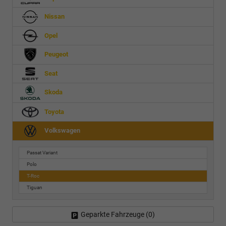
Nissan
Opel
Peugeot
Seat
Skoda
Toyota
Volkswagen
Passat Variant
Polo
T-Roc
Tiguan
Geparkte Fahrzeuge (
0
)