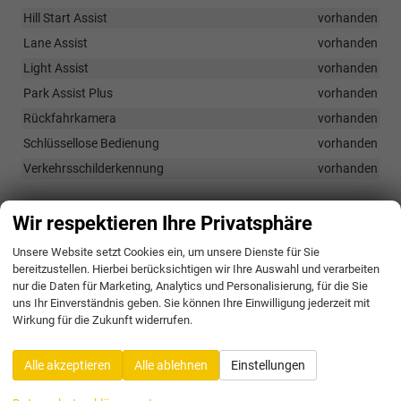
Hill Start Assist
vorhanden
Lane Assist
vorhanden
Light Assist
vorhanden
Park Assist Plus
vorhanden
Rückfahrkamera
vorhanden
Schlüssellose Bedienung
vorhanden
Verkehrsschilderkennung
vorhanden
Außen
Wir respektieren Ihre Privatsphäre
Ambientebeleuchtung in 30 Farben
vorhanden
Unsere Website setzt Cookies ein, um unsere Dienste für Sie
bereitzustellen. Hierbei berücksichtigen wir Ihre Auswahl und verarbeiten
Automatisch abblendbarer Innenspiegel
vorhanden
nur die Daten für Marketing, Analytics und Personalisierung, für die Sie
Bereichsbeleuchtung inkl. Willkommenslicht
vorhanden
uns Ihr Einverständnis geben. Sie können Ihre Einwilligung jederzeit mit
Wirkung für die Zukunft widerrufen.
Dynamisches Kurvenlicht sowie Leuchtweitenregulierung
vorhanden
Elektrisch verstellbare Außenspiegel
vorhanden
Alle akzeptieren
Alle ablehnen
Einstellungen
Heckklappe mit elektrischer Bedienung sowie Easy Open/Close-