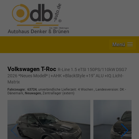
Menü
Volkswagen T-Roc
R-Line 1.5 eTSI 150PS/110kW DSG7
2026 *Neues Modell* | +AHK +BlackStyle +19" ALU +IQ.Licht-
Matrix
Fahrzeugnr.
:
63724
, unverbindliche Lieferzeit:
4 Wochen
, Landesversion: DK -
Dänemark,
Neuwagen
, Zentrallager (extern)