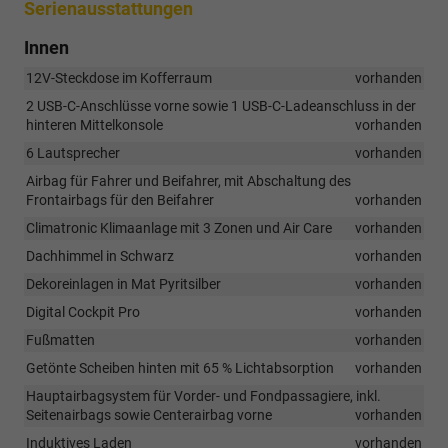
Serienausstattungen
Innen
12V-Steckdose im Kofferraum
vorhanden
2 USB-C-Anschlüsse vorne sowie 1 USB-C-Ladeanschluss in der
hinteren Mittelkonsole
vorhanden
6 Lautsprecher
vorhanden
Airbag für Fahrer und Beifahrer, mit Abschaltung des
Frontairbags für den Beifahrer
vorhanden
Climatronic Klimaanlage mit 3 Zonen und Air Care
vorhanden
Dachhimmel in Schwarz
vorhanden
Dekoreinlagen in Mat Pyritsilber
vorhanden
Digital Cockpit Pro
vorhanden
Fußmatten
vorhanden
Getönte Scheiben hinten mit 65 % Lichtabsorption
vorhanden
Hauptairbagsystem für Vorder- und Fondpassagiere, inkl.
Seitenairbags sowie Centerairbag vorne
vorhanden
Induktives Laden
vorhanden