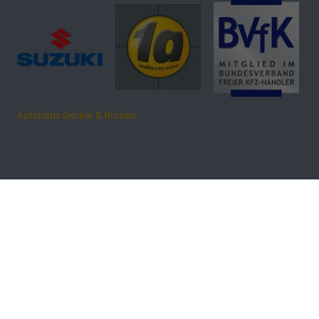
Autohaus Denker & Brünen