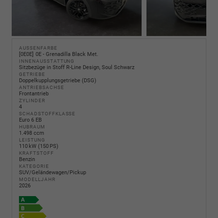
AUSSENFARBE
0E0E
0E - Grenadilla Black Met.
INNENAUSSTATTUNG
Sitzbezüge in Stoff R-Line Design, Soul Schwarz
GETRIEBE
Doppelkupplungsgetriebe (DSG)
ANTRIEBSACHSE
Frontantrieb
ZYLINDER
4
SCHADSTOFFKLASSE
Euro 6 EB
HUBRAUM
1.498 ccm
LEISTUNG
110 kW (150 PS)
KRAFTSTOFF
Benzin
KATEGORIE
SUV/Geländewagen/Pickup
MODELLJAHR
2026