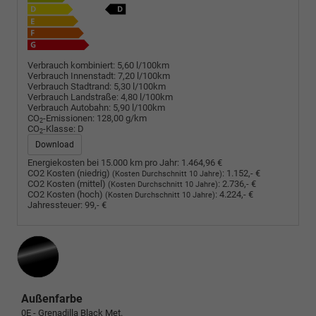
Verbrauch kombiniert:
5,60 l/100km
Verbrauch Innenstadt:
7,20 l/100km
Verbrauch Stadtrand:
5,30 l/100km
Verbrauch Landstraße:
4,80 l/100km
Verbrauch Autobahn:
5,90 l/100km
CO
-Emissionen:
128,00 g/km
2
CO
-Klasse:
D
2
Download
Energiekosten bei 15.000 km pro Jahr:
1.464,96 €
CO2 Kosten (niedrig)
:
1.152,- €
(Kosten Durchschnitt 10 Jahre)
CO2 Kosten (mittel)
:
2.736,- €
(Kosten Durchschnitt 10 Jahre)
CO2 Kosten (hoch)
:
4.224,- €
(Kosten Durchschnitt 10 Jahre)
Jahressteuer:
99,- €
Außenfarbe
0E - Grenadilla Black Met.