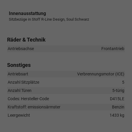
Innenausstattung
Sitzbezüge in Stoff R-Line Design, Soul Schwarz
Räder & Technik
Antriebsachse
Frontantrieb
Sonstiges
Antriebsart
Verbrennungsmotor (ICE)
Anzahl Sitzplätze
5
Anzahl Türen
5-türig
Codes: Hersteller-Code
D415LE
Kraftstoff: emissionsärmster
Benzin
Leergewicht
1433 kg