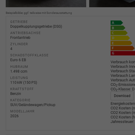
Beispielbilder, ggf. teilweise mit Sonderausstattung
GETRIEBE
Doppelkupplungsgetriebe (DSG)
ANTRIEBSACHSE
Frontantrieb
ZYLINDER
4
SCHADSTOFFKLASSE
Euro 6 EB
Verbrauch kom
Verbrauch Inn
HUBRAUM
Verbrauch Sta
1.498 ccm
Verbrauch Lan
LEISTUNG
Verbrauch Au
110 kW (150 PS)
CO
-Emission
2
CO
-Klasse:
D
KRAFTSTOFF
2
Benzin
Download
KATEGORIE
Energiekosten
SUV/Geländewagen/Pickup
CO2 Kosten (n
MODELLJAHR
CO2 Kosten (m
2026
CO2 Kosten (
Jahressteuer: