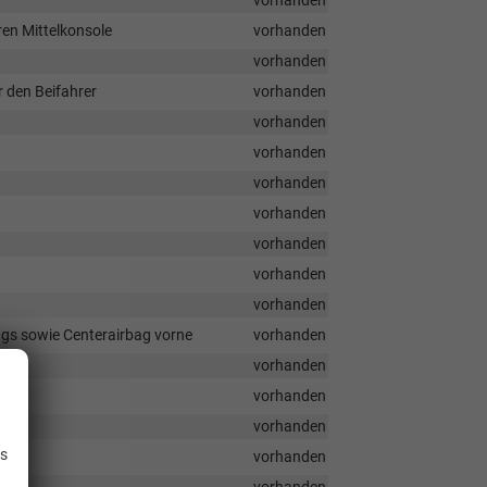
vorhanden
en Mittelkonsole
vorhanden
vorhanden
r den Beifahrer
vorhanden
vorhanden
vorhanden
vorhanden
vorhanden
vorhanden
vorhanden
vorhanden
ags sowie Centerairbag vorne
vorhanden
vorhanden
vorhanden
.
vorhanden
is
vorhanden