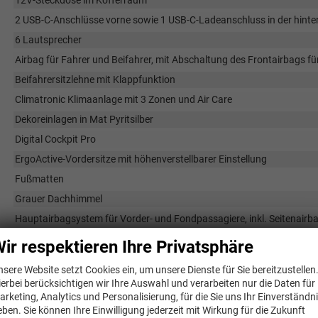
12V-Steckdose im Kofferraum
2 USB-C-Anschlüsse vorne sowie 1 USB-C-Ladeanschluss in der hinter
6 Lautsprecher
Airbag für Fahrer und Beifahrer, mit Abschaltung des Frontairbags fü
Beifahrersitzlehne mit Klappfunktion
Climatronic Klimaanlage mit 3 Zonen und Air Care
Dekoreinlagen in Mat Pyritsilber
Digital Cockpit Pro
ErgoActive-Vordersitze mit höhenverstellbarer Einstellung
Fußmatten
Grauer Dachhimmel
Hauptairbagsystem für Vorder- und Fondpassagiere, inkl. Seitenairb
Induktives Laden
ir respektieren Ihre Privatsphäre
Komfortsitze vorne
nsere Website setzt Cookies ein, um unsere Dienste für Sie bereitzustellen
LED-Leuchten im Fußraum vorne
ierbei berücksichtigen wir Ihre Auswahl und verarbeiten nur die Daten für
arketing, Analytics und Personalisierung, für die Sie uns Ihr Einverständn
Mittelarmlehne vorne
eben. Sie können Ihre Einwilligung jederzeit mit Wirkung für die Zukunft