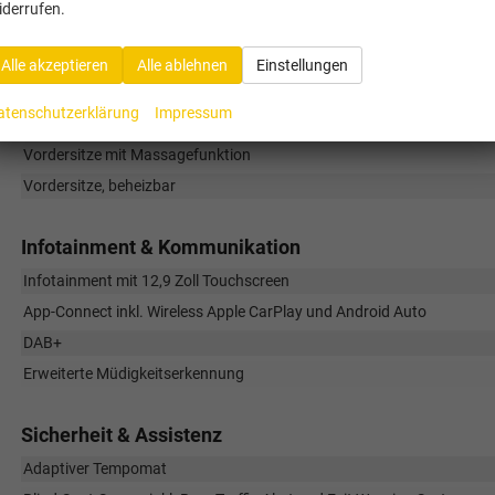
Multifunktions-Lederlenkrad, beheizbar mit DSG-Schaltfunktion
iderrufen.
Rücksitzlehne, asymmetrisch geteilt (60/40) mit Mittelarmlehne
Türverkleidungen und Armlehnen in Leatherette
Alle akzeptieren
Alle ablehnen
Einstellungen
Variable Kofferraumboden
atenschutzerklärung
Impressum
Vordersitze mit elektrisch verstellbarer Lendenstütze
Vordersitze mit Massagefunktion
Vordersitze, beheizbar
Infotainment & Kommunikation
Infotainment mit 12,9 Zoll Touchscreen
App-Connect inkl. Wireless Apple CarPlay und Android Auto
DAB+
Erweiterte Müdigkeitserkennung
Sicherheit & Assistenz
Adaptiver Tempomat