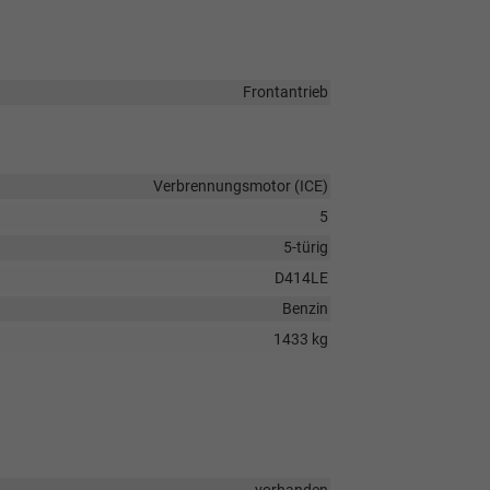
Frontantrieb
Verbrennungsmotor (ICE)
5
5-türig
D414LE
Benzin
1433 kg