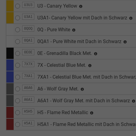
U3U3
U3 - Canary Yellow
U3A1
U3A1- Canary Yellow mit Dach in Schwarz
0QOQ
0Q - Pure White
0QA1
0QA1 - Pure White mit Dach in Schwarz
0E0E
0E - Grenadilla Black Met.
7X7X
7X - Celestial Blue Met.
7XA1
7XA1 - Celestial Blue Met. mit Dach in Schwa
A6A6
A6 - Wolf Gray Met.
A6A1
A6A1 - Wolf Gray Met. mit Dach in Schwarz
H5H5
H5 - Flame Red Metallic
H5A1
H5A1 - Flame Red Metallic mit Dach in Schwa