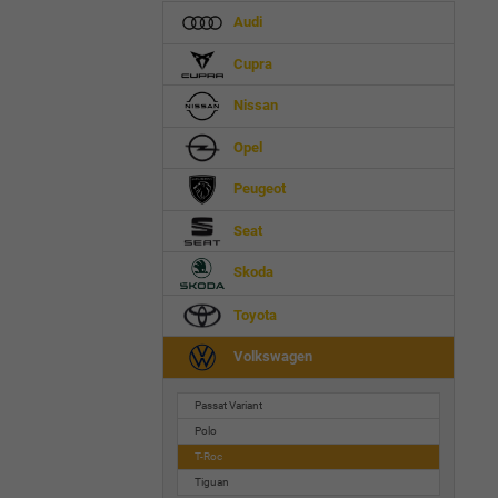
Audi
Cupra
Nissan
Opel
Peugeot
Seat
Skoda
Toyota
Volkswagen
Passat Variant
Polo
T-Roc
Tiguan