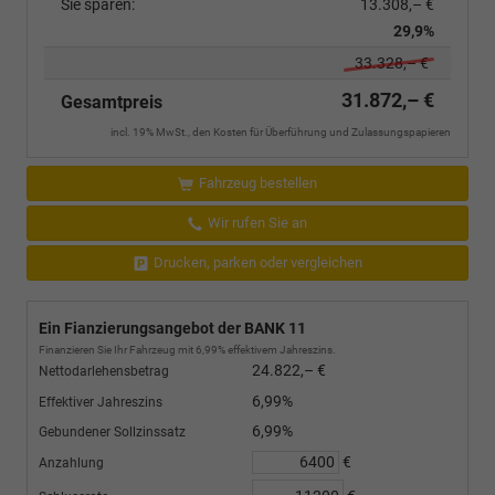
Sie sparen:
13.308,– €
29,9%
33.328,– €
31.872,– €
Gesamtpreis
incl. 19% MwSt., den Kosten für Überführung und Zulassungspapieren
Fahrzeug bestellen
Wir rufen Sie an
Drucken, parken oder vergleichen
Ein Fianzierungsangebot der BANK 11
Finanzieren Sie Ihr Fahrzeug mit 6,99% effektivem Jahreszins.
24.822,– €
Nettodarlehensbetrag
6,99%
Effektiver Jahreszins
6,99%
Gebundener Sollzinssatz
€
Anzahlung