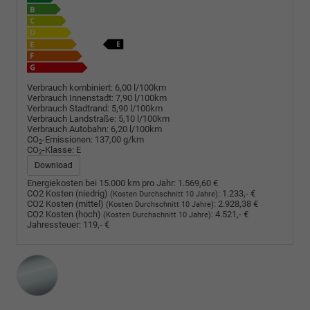
Verbrauch kombiniert:
6,00 l/100km
Verbrauch Innenstadt:
7,90 l/100km
Verbrauch Stadtrand:
5,90 l/100km
Verbrauch Landstraße:
5,10 l/100km
Verbrauch Autobahn:
6,20 l/100km
CO
-Emissionen:
137,00 g/km
2
CO
-Klasse:
E
2
Download
Energiekosten bei 15.000 km pro Jahr:
1.569,60 €
CO2 Kosten (niedrig)
:
1.233,- €
(Kosten Durchschnitt 10 Jahre)
CO2 Kosten (mittel)
:
2.928,38 €
(Kosten Durchschnitt 10 Jahre)
CO2 Kosten (hoch)
:
4.521,- €
(Kosten Durchschnitt 10 Jahre)
Jahressteuer:
119,- €