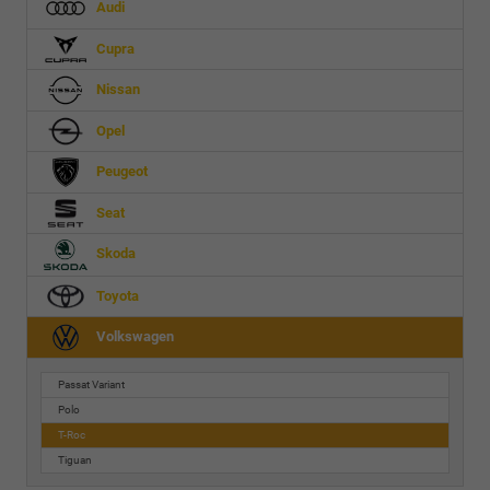
Audi
Cupra
Nissan
Opel
Peugeot
Seat
Skoda
Toyota
Volkswagen
Passat Variant
Polo
T-Roc
Tiguan