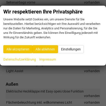
Seitenairbags vorne
vorhanden
Müdigkeitserkennung, Advanced
vorhanden
Wir respektieren Ihre Privatsphäre
Notrufdienstmodul
vorhanden
Unsere Website setzt Cookies ein, um unsere Dienste für Sie
Parklenkassistent, Park Assist
vorhanden
bereitzustellen. Hierbei berücksichtigen wir Ihre Auswahl und verarbeiten
nur die Daten für Marketing, Analytics und Personalisierung, für die Sie
Rückfahrkamera
vorhanden
uns Ihr Einverständnis geben. Sie können Ihre Einwilligung jederzeit mit
Schlüssellose Bedienung
vorhanden
Wirkung für die Zukunft widerrufen.
Travel assist inkl. Light Assist, Lane Assist, Traffic Jam Assist og
Emergency Assist
vorhanden
Alle akzeptieren
Alle ablehnen
Einstellungen
Adaptiver Tempomat mit Stop and Go
vorhanden
Datenschutzerklärung
Impressum
Front Assist inkl. City-Notbremsfunktion sowie Erkennung von
Radfahrern und Fußgängern
vorhanden
Light Assist
vorhanden
Außen
Elektrische Heckklappe mit Easy open/close Funktion
vorhanden
Flächenbeleuchtung inkl. willkommenes Licht
vorhanden