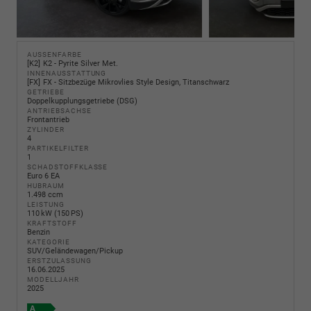
AUSSENFARBE
K2
K2 - Pyrite Silver Met.
INNENAUSSTATTUNG
FX
FX - Sitzbezüge Mikrovlies Style Design, Titanschwarz
GETRIEBE
Doppelkupplungsgetriebe (DSG)
ANTRIEBSACHSE
Frontantrieb
ZYLINDER
4
PARTIKELFILTER
1
SCHADSTOFFKLASSE
Euro 6 EA
HUBRAUM
1.498 ccm
LEISTUNG
110 kW (150 PS)
KRAFTSTOFF
Benzin
KATEGORIE
SUV/Geländewagen/Pickup
ERSTZULASSUNG
16.06.2025
MODELLJAHR
2025