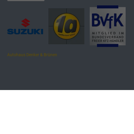
Autohaus Denker & Brünen