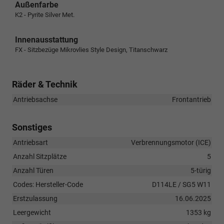
Außenfarbe
K2 - Pyrite Silver Met.
Innenausstattung
FX - Sitzbezüge Mikrovlies Style Design, Titanschwarz
Räder & Technik
Antriebsachse
Frontantrieb
Sonstiges
Antriebsart
Verbrennungsmotor (ICE)
Anzahl Sitzplätze
5
Anzahl Türen
5-türig
Codes: Hersteller-Code
D114LE / SG5 W11
Erstzulassung
16.06.2025
Leergewicht
1353 kg