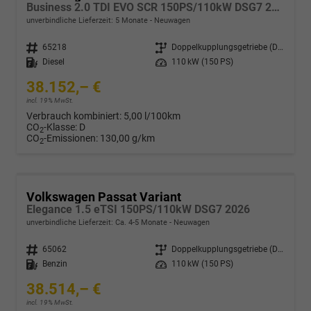
Business 2.0 TDI EVO SCR 150PS/110kW DSG7 2026
unverbindliche Lieferzeit:
5 Monate
Neuwagen
Fahrzeugnr.
65218
Getriebe
Doppelkupplungsgetriebe (DSG)
Kraftstoff
Diesel
Leistung
110 kW (150 PS)
38.152,– €
incl. 19% MwSt.
Verbrauch kombiniert:
5,00 l/100km
CO
-Klasse:
D
2
CO
-Emissionen:
130,00 g/km
2
Volkswagen Passat Variant
Elegance 1.5 eTSI 150PS/110kW DSG7 2026
unverbindliche Lieferzeit: Ca. 4-5 Monate
Neuwagen
Fahrzeugnr.
65062
Getriebe
Doppelkupplungsgetriebe (DSG)
Kraftstoff
Benzin
Leistung
110 kW (150 PS)
38.514,– €
incl. 19% MwSt.