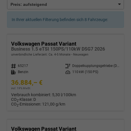
In Ihrer aktuellen Filterung befinden sich
8
Fahrzeuge:
Volkswagen Passat Variant
Business 1.5 eTSI 150PS/110kW DSG7 2026
unverbindliche Lieferzeit: Ca. 4-5 Monate
Neuwagen
Fahrzeugnr.
65217
Getriebe
Doppelkupplungsgetriebe (DSG)
Kraftstoff
Benzin
Leistung
110 kW (150 PS)
36.884,– €
incl. 19% MwSt.
Verbrauch kombiniert:
5,30 l/100km
CO
-Klasse:
D
2
CO
-Emissionen:
121,00 g/km
2
Volkswagen Passat Variant