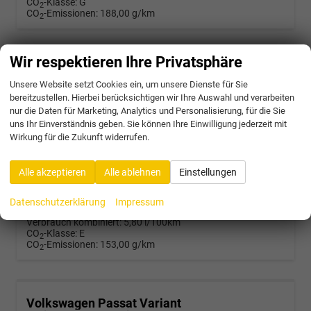
CO
-Klasse:
G
2
CO
-Emissionen:
188,00 g/km
2
Wir respektieren Ihre Privatsphäre
Volkswagen Passat Variant
R-Line 2.0 TDI SCR 4Motion 193PS/142kW DSG7 2026 | +AHK +PANO +Black Style +19" Schwarz LM +360 & RFK +TravelAssist
Unsere Website setzt Cookies ein, um unsere Dienste für Sie
bereitzustellen. Hierbei berücksichtigen wir Ihre Auswahl und verarbeiten
unverbindliche Lieferzeit:
4 Wochen
Neuwagen mit Kurzzeitzulassung
nur die Daten für Marketing, Analytics und Personalisierung, für die Sie
uns Ihr Einverständnis geben. Sie können Ihre Einwilligung jederzeit mit
Fahrzeugnr.
58303
Getriebe
Doppelkupplungsgetriebe (DSG)
Wirkung für die Zukunft widerrufen.
Kraftstoff
Diesel
Außenfarbe
5X - Diabase Grey Met.
Leistung
142 kW (193 PS)
Kilometerstand
25 km
17.10.2025
Alle akzeptieren
Alle ablehnen
Einstellungen
45.472,– €
Datenschutzerklärung
Impressum
incl. 19% MwSt.
Verbrauch kombiniert:
5,80 l/100km
CO
-Klasse:
E
2
CO
-Emissionen:
153,00 g/km
2
Volkswagen Passat Variant