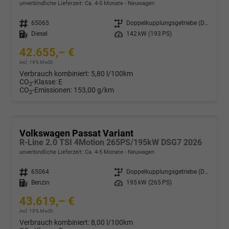
unverbindliche Lieferzeit: Ca. 4-5 Monate
Neuwagen
Fahrzeugnr.
65065
Getriebe
Doppelkupplungsgetriebe (DSG)
Kraftstoff
Diesel
Leistung
142 kW (193 PS)
42.655,– €
incl. 19% MwSt.
Verbrauch kombiniert:
5,80 l/100km
CO
-Klasse:
E
2
CO
-Emissionen:
153,00 g/km
2
Volkswagen Passat Variant
R-Line 2.0 TSI 4Motion 265PS/195kW DSG7 2026
unverbindliche Lieferzeit: Ca. 4-5 Monate
Neuwagen
Fahrzeugnr.
65064
Getriebe
Doppelkupplungsgetriebe (DSG)
Kraftstoff
Benzin
Leistung
195 kW (265 PS)
43.619,– €
incl. 19% MwSt.
Verbrauch kombiniert:
8,00 l/100km