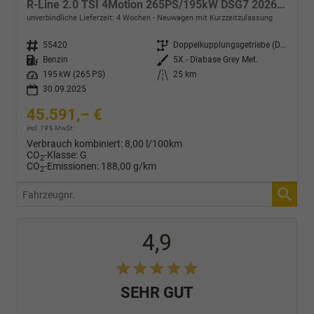
R-Line 2.0 TSI 4Motion 265PS/195kW DSG7 2026 +HUD +TRAVEL +15" NAVI +ACC +360° +PANO +AHK +MATRIX +EL. HECKKLAPPE +KEYLESS +3Z-KLIMA +SHZ +LENKRADHZ +MASSAGE +DIG. COCKPIT
unverbindliche Lieferzeit:
4 Wochen
Neuwagen mit Kurzzeitzulassung
Fahrzeugnr.
55420
Getriebe
Doppelkupplungsgetriebe (DSG)
Kraftstoff
Benzin
Außenfarbe
5X - Diabase Grey Met.
Leistung
195 kW (265 PS)
Kilometerstand
25 km
30.09.2025
45.591,– €
incl. 19% MwSt.
Verbrauch kombiniert:
8,00 l/100km
CO
-Klasse:
G
2
CO
-Emissionen:
188,00 g/km
2
Fahrzeugnr.
4,9
SEHR GUT