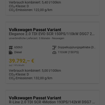
Verbrauch kombiniert:
5,40 l/100km
CO
-Klasse:
D
2
CO
-Emissionen:
122,00 g/km
2
Volkswagen Passat Variant
Elegance 2.0 TDI EVO SCR 150PS/110kW DSG7 2026
unverbindliche Lieferzeit:
5 Monate
Neuwagen
Fahrzeugnr.
65063
Getriebe
Doppelkupplungsgetriebe (DSG)
Kraftstoff
Diesel
Leistung
110 kW (150 PS)
39.792,– €
incl. 19% MwSt.
Verbrauch kombiniert:
5,00 l/100km
CO
-Klasse:
D
2
CO
-Emissionen:
132,00 g/km
2
Volkswagen Passat Variant
R-Line 2.0 TDI SCR 4Motion 193PS/142kW DSG7 2026