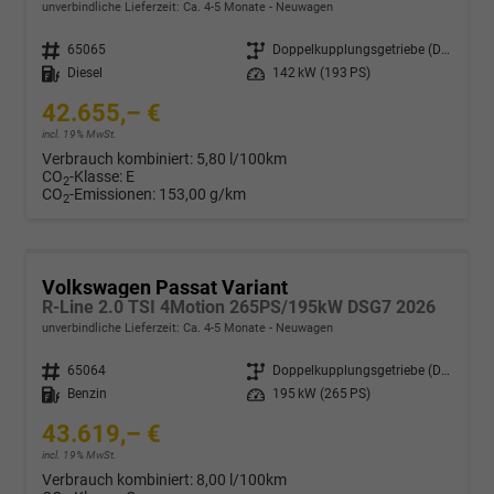
unverbindliche Lieferzeit: Ca. 4-5 Monate
Neuwagen
Fahrzeugnr.
65065
Getriebe
Doppelkupplungsgetriebe (DSG)
Kraftstoff
Diesel
Leistung
142 kW (193 PS)
42.655,– €
incl. 19% MwSt.
Verbrauch kombiniert:
5,80 l/100km
CO
-Klasse:
E
2
CO
-Emissionen:
153,00 g/km
2
Volkswagen Passat Variant
R-Line 2.0 TSI 4Motion 265PS/195kW DSG7 2026
unverbindliche Lieferzeit: Ca. 4-5 Monate
Neuwagen
Fahrzeugnr.
65064
Getriebe
Doppelkupplungsgetriebe (DSG)
Kraftstoff
Benzin
Leistung
195 kW (265 PS)
43.619,– €
incl. 19% MwSt.
Verbrauch kombiniert:
8,00 l/100km