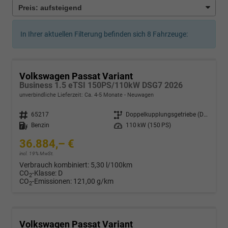
In Ihrer aktuellen Filterung befinden sich
8
Fahrzeuge:
Volkswagen Passat Variant
Business 1.5 eTSI 150PS/110kW DSG7 2026
unverbindliche Lieferzeit: Ca. 4-5 Monate
Neuwagen
Fahrzeugnr.
65217
Getriebe
Doppelkupplungsgetriebe (DSG)
Kraftstoff
Benzin
Leistung
110 kW (150 PS)
36.884,– €
incl. 19% MwSt.
Verbrauch kombiniert:
5,30 l/100km
CO
-Klasse:
D
2
CO
-Emissionen:
121,00 g/km
2
Volkswagen Passat Variant