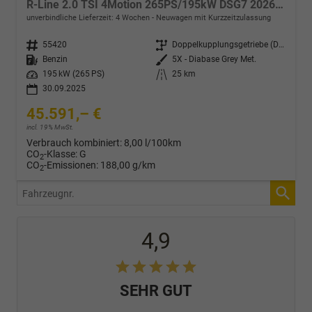
R-Line 2.0 TSI 4Motion 265PS/195kW DSG7 2026 +HUD +TRAVEL +15" NAVI +ACC +360° +PANO +AHK +MATRIX +EL. HECKKLAPPE +KEYLESS +3Z-KLIMA +SHZ +LENKRADHZ +MASSAGE +DIG. COCKPIT
unverbindliche Lieferzeit:
4 Wochen
Neuwagen mit Kurzzeitzulassung
Fahrzeugnr.
55420
Getriebe
Doppelkupplungsgetriebe (DSG)
Kraftstoff
Benzin
Außenfarbe
5X - Diabase Grey Met.
Leistung
195 kW (265 PS)
Kilometerstand
25 km
30.09.2025
45.591,– €
incl. 19% MwSt.
Verbrauch kombiniert:
8,00 l/100km
CO
-Klasse:
G
2
CO
-Emissionen:
188,00 g/km
2
Fahrzeugnr.
4,9
SEHR GUT