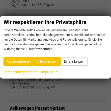
CO
-Klasse:
G
2
CO
-Emissionen:
188,00 g/km
2
Wir respektieren Ihre Privatsphäre
Volkswagen Passat Variant
R-Line 2.0 TDI SCR 4Motion 193PS/142kW DSG7 2026 | +AHK +PANO +Black Style +19" Schwarz LM +360 & RFK +TravelAssist
Unsere Website setzt Cookies ein, um unsere Dienste für Sie
bereitzustellen. Hierbei berücksichtigen wir Ihre Auswahl und verarbeiten
unverbindliche Lieferzeit:
4 Wochen
Neuwagen mit Kurzzeitzulassung
nur die Daten für Marketing, Analytics und Personalisierung, für die Sie
uns Ihr Einverständnis geben. Sie können Ihre Einwilligung jederzeit mit
Fahrzeugnr.
58303
Getriebe
Doppelkupplungsgetriebe (DSG)
Wirkung für die Zukunft widerrufen.
Kraftstoff
Diesel
Außenfarbe
5X - Diabase Grey Met.
Leistung
142 kW (193 PS)
Kilometerstand
25 km
17.10.2025
Alle akzeptieren
Alle ablehnen
Einstellungen
45.472,– €
Datenschutzerklärung
Impressum
incl. 19% MwSt.
Verbrauch kombiniert:
5,80 l/100km
CO
-Klasse:
E
2
CO
-Emissionen:
153,00 g/km
2
Volkswagen Passat Variant