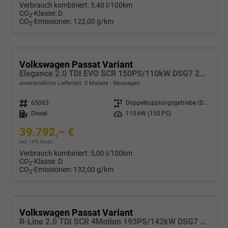
Verbrauch kombiniert:
5,40 l/100km
CO
-Klasse:
D
2
CO
-Emissionen:
122,00 g/km
2
Volkswagen Passat Variant
Elegance 2.0 TDI EVO SCR 150PS/110kW DSG7 2026
unverbindliche Lieferzeit:
5 Monate
Neuwagen
Fahrzeugnr.
65063
Getriebe
Doppelkupplungsgetriebe (DSG)
Kraftstoff
Diesel
Leistung
110 kW (150 PS)
39.792,– €
incl. 19% MwSt.
Verbrauch kombiniert:
5,00 l/100km
CO
-Klasse:
D
2
CO
-Emissionen:
132,00 g/km
2
Volkswagen Passat Variant
R-Line 2.0 TDI SCR 4Motion 193PS/142kW DSG7 2026