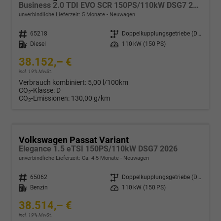
Business 2.0 TDI EVO SCR 150PS/110kW DSG7 2026
unverbindliche Lieferzeit:
5 Monate
Neuwagen
Fahrzeugnr.
65218
Getriebe
Doppelkupplungsgetriebe (DSG)
Kraftstoff
Diesel
Leistung
110 kW (150 PS)
38.152,– €
incl. 19% MwSt.
Verbrauch kombiniert:
5,00 l/100km
CO
-Klasse:
D
2
CO
-Emissionen:
130,00 g/km
2
Volkswagen Passat Variant
Elegance 1.5 eTSI 150PS/110kW DSG7 2026
unverbindliche Lieferzeit: Ca. 4-5 Monate
Neuwagen
Fahrzeugnr.
65062
Getriebe
Doppelkupplungsgetriebe (DSG)
Kraftstoff
Benzin
Leistung
110 kW (150 PS)
38.514,– €
incl. 19% MwSt.