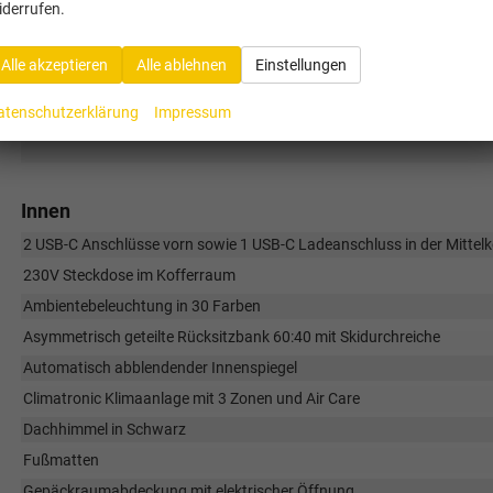
• NCAP-Paket
iderrufen.
• Schlüssellose Bedienung Advanced in Verbindung mit Diebstahlala
Infotainment-Paket "Discover Pro Max":
Alle akzeptieren
Alle ablehnen
Einstellungen
• Head-up Display
• IDA Sprachsteuerung mit ChatGPT
• Infotainmentsystem mit 15" Touchscreen
atenschutzerklärung
Impressum
• Navigationssystem
Innen
2 USB-C Anschlüsse vorn sowie 1 USB-C Ladeanschluss in der Mittelk
230V Steckdose im Kofferraum
Ambientebeleuchtung in 30 Farben
Asymmetrisch geteilte Rücksitzbank 60:40 mit Skidurchreiche
Automatisch abblendender Innenspiegel
Climatronic Klimaanlage mit 3 Zonen und Air Care
Dachhimmel in Schwarz
Fußmatten
Gepäckraumabdeckung mit elektrischer Öffnung