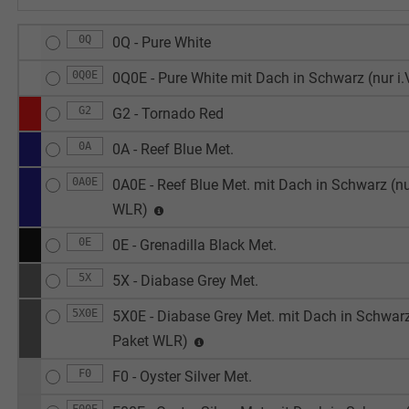
0Q
0Q - Pure White
0Q0E
0Q0E - Pure White mit Dach in Schwarz (nur i
G2
G2 - Tornado Red
0A
0A - Reef Blue Met.
0A0E
0A0E - Reef Blue Met. mit Dach in Schwarz (nu
WLR)
0E
0E - Grenadilla Black Met.
5X
5X - Diabase Grey Met.
5X0E
5X0E - Diabase Grey Met. mit Dach in Schwarz 
Paket WLR)
F0
F0 - Oyster Silver Met.