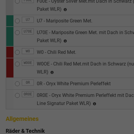
F00E
F00E - Oyster Silver Met.mit Dach in Schwarz (
Paket WLR)
U7
U7 - Mariposite Green Met.
U70E
U70E - Mariposite Green Met. mit Dach in Schw
Paket WLR)
W0
W0 - Chili Red Met.
W00E
W0OE - Chili Red Met.mit Dach in Schwarz (nur
WLR)
0R
0R - Oryx White Premium Perleffekt
0R0E
0R0E - Oryx White Premium Perleffekt mit Dach
Line Signatur Paket WLR)
Allgemeines
Räder & Technik