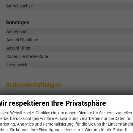
Antriebsachse
Sonstiges
Antriebsart
Anzahl Sitzplätze
Anzahl Türen
Codes: Hersteller-Code
Leergewicht
Serienausstattungen
Pakete
ir respektieren Ihre Privatsphäre
DK Paket R-Line – Extras zur Serie DE:
• Gepäcknetz
nsere Website setzt Cookies ein, um unsere Dienste für Sie bereitzustellen
• Head-up-Display
ierbei berücksichtigen wir Ihre Auswahl und verarbeiten nur die Daten für
• Travel assist inkl. lane assist
arketing, Analytics und Personalisierung, für die Sie uns Ihr Einverständn
• Navigationssystem mit 15 Zoll Display
eben. Sie können Ihre Einwilligung jederzeit mit Wirkung für die Zukunft