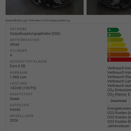
Beispielbilder, ggf. teilweise mit Sonderausstattung
GETRIEBE
Doppelkupplungsgetriebe (DSG)
ANTRIEBSACHSE
Allrad
ZYLINDER
4
SCHADSTOFFKLASSE
Euro 6 EB
Verbrauch kom
Verbrauch Inn
HUBRAUM
Verbrauch Sta
1.968 ccm
Verbrauch Lan
LEISTUNG
Verbrauch Au
142 kW (193 PS)
CO
-Emission
2
CO
-Klasse:
E
KRAFTSTOFF
2
Diesel
Download
KATEGORIE
Energiekosten
Kombi
CO2 Kosten (n
MODELLJAHR
CO2 Kosten (m
2026
CO2 Kosten (
Jahressteuer: