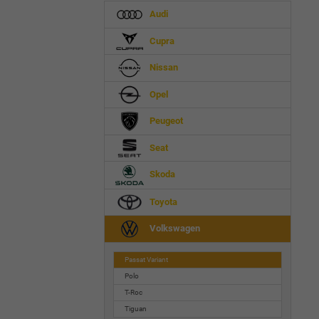
Audi
Cupra
Nissan
Opel
Peugeot
Seat
Skoda
Toyota
Volkswagen
Passat Variant
Polo
T-Roc
Tiguan