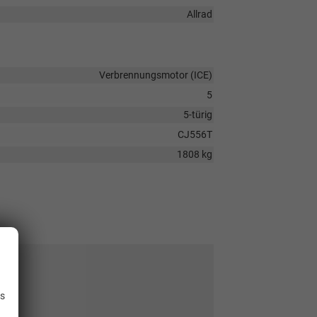
Allrad
Verbrennungsmotor (ICE)
5
5-türig
CJ556T
1808 kg
.
is