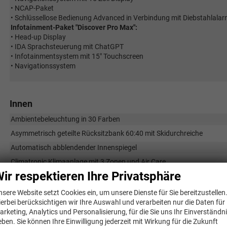
• NCAP-Paket
• Schlüssellose Bedienung Advanced in Verbindung mit Diebstahlala
Infotainment-Paket "Discover Pro Max":
• Head-up Display
• IDA Sprachsteuerung mit ChatGPT
• Infotainmentsystem mit 15" Touchscreen
• Navigationssystem
Innen
Ambientebeleuchtung in 30 Farben
Asymmetrisch geteilte Rücksitzbank 60:40 mit Skidurchreiche
Automatisch abblendender Innenspiegel
Climatronic Klimaanlage mit 3 Zonen und Air Care
ir respektieren Ihre Privatsphäre
Fußmatten
Gepäckraumabdeckung mit elektrischer Öffnung
nsere Website setzt Cookies ein, um unsere Dienste für Sie bereitzustellen
ierbei berücksichtigen wir Ihre Auswahl und verarbeiten nur die Daten für
Gepäckraumnetz
arketing, Analytics und Personalisierung, für die Sie uns Ihr Einverständn
Head-up Display mit Frontscheibenprojektion
eben. Sie können Ihre Einwilligung jederzeit mit Wirkung für die Zukunft