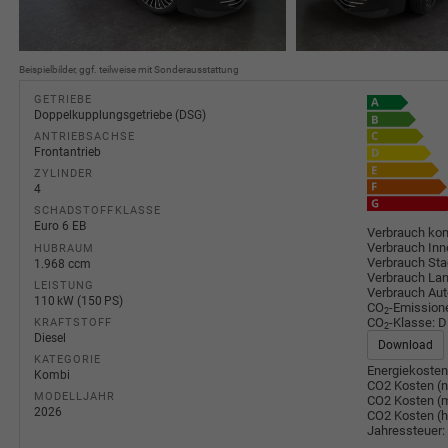
Beispielbilder, ggf. teilweise mit Sonderausstattung
GETRIEBE
Doppelkupplungsgetriebe (DSG)
ANTRIEBSACHSE
Frontantrieb
ZYLINDER
4
SCHADSTOFFKLASSE
Euro 6 EB
Verbrauch kom
Verbrauch Inn
HUBRAUM
Verbrauch Sta
1.968 ccm
Verbrauch Lan
LEISTUNG
Verbrauch Au
110 kW (150 PS)
CO
-Emission
2
CO
-Klasse:
D
KRAFTSTOFF
2
Diesel
Download
KATEGORIE
Energiekosten
Kombi
CO2 Kosten (n
MODELLJAHR
CO2 Kosten (m
2026
CO2 Kosten (
Jahressteuer: