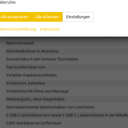
iderrufen.
Induktives Laden
LED-Leuchten im Fußraum vorn
Alle akzeptieren
Alle ablehnen
Einstellungen
Mittelarmlehne hinten
Mittelarmlehne mit Getränkehalter sowie Halter für Mobiltelefon/Tabl
atenschutzerklärung
Impressum
Multifunktionslederlenkrad, beheizbar mit DSG-Schaltwippen
Netztrennwand
Sitzmittelbahnen in Alcantara
Sonnenrollos in den hinteren Türscheiben
Top-Komfortsitze vorn
Variabler Gepäckraumboden
Vordersitze, beheizbar
Vordersitze mit Klima und Massage
Werkzeugsatz, ohne Wagenheber
Wärmedämmende Seitenscheiben vorn und hinten
2 USB-C Anschlüsse vorn sowie 1 USB-C Ladeanschluss in der Mittelk
230V Steckdose im Kofferraum