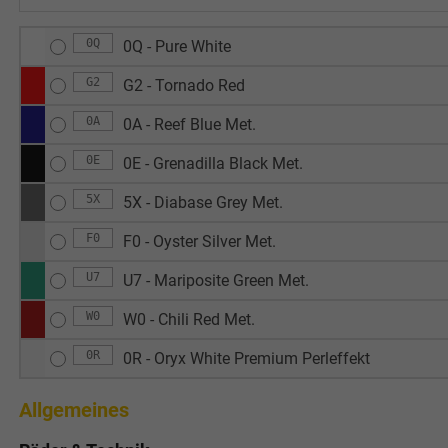
0Q
0Q - Pure White
G2
G2 - Tornado Red
0A
0A - Reef Blue Met.
0E
0E - Grenadilla Black Met.
5X
5X - Diabase Grey Met.
F0
F0 - Oyster Silver Met.
U7
U7 - Mariposite Green Met.
W0
W0 - Chili Red Met.
0R
0R - Oryx White Premium Perleffekt
Allgemeines