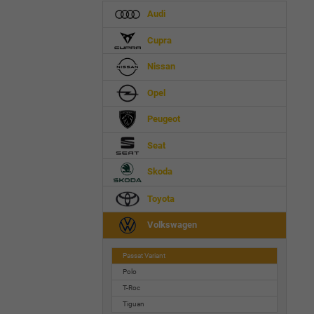
Audi
Cupra
Nissan
Opel
Peugeot
Seat
Skoda
Toyota
Volkswagen
Passat Variant
Polo
T-Roc
Tiguan