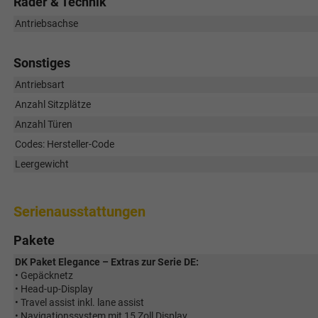
Räder & Technik
Antriebsachse
Sonstiges
Antriebsart
Anzahl Sitzplätze
Anzahl Türen
Codes: Hersteller-Code
Leergewicht
Serienausstattungen
Pakete
DK Paket Elegance – Extras zur Serie DE:
• Gepäcknetz
• Head-up-Display
• Travel assist inkl. lane assist
• Navigationssystem mit 15 Zoll Display