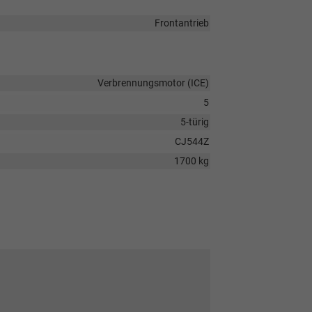
Frontantrieb
Verbrennungsmotor (ICE)
5
5-türig
CJ544Z
1700 kg