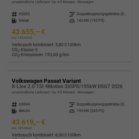
unverbindliche Lieferzeit: Ca. 4-5 Monate
Neuwagen
Fahrzeugnr.
65065
Getriebe
Doppelkupplungsgetriebe (DSG)
Kraftstoff
Diesel
Leistung
142 kW (193 PS)
42.655,– €
incl. 19% MwSt.
Verbrauch kombiniert:
5,80 l/100km
CO
-Klasse:
E
2
CO
-Emissionen:
153,00 g/km
2
Volkswagen Passat Variant
R-Line 2.0 TSI 4Motion 265PS/195kW DSG7 2026
unverbindliche Lieferzeit: Ca. 4-5 Monate
Neuwagen
Fahrzeugnr.
65064
Getriebe
Doppelkupplungsgetriebe (DSG)
Kraftstoff
Benzin
Leistung
195 kW (265 PS)
43.619,– €
incl. 19% MwSt.
Verbrauch kombiniert:
8,00 l/100km