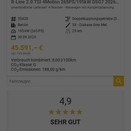
R-Line 2.0 TSI 4Motion 265PS/195kW DSG7 2026 +HUD +TRAVEL +15" NAVI +ACC +360° +PANO +AHK +MATRIX +EL. HECKKLAPPE +KEYLESS +3Z-KLIMA +SHZ +LENKRADHZ +MASSAGE +DIG. COCKPIT
unverbindliche Lieferzeit:
4 Wochen
Neuwagen mit Kurzzeitzulassung
Fahrzeugnr.
55420
Getriebe
Doppelkupplungsgetriebe (DSG)
Kraftstoff
Benzin
Außenfarbe
5X - Diabase Grey Met.
Leistung
195 kW (265 PS)
Kilometerstand
25 km
30.09.2025
45.591,– €
incl. 19% MwSt.
Verbrauch kombiniert:
8,00 l/100km
CO
-Klasse:
G
2
CO
-Emissionen:
188,00 g/km
2
Fahrzeugnr.
4,9
SEHR GUT