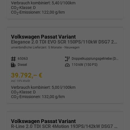
Verbrauch kombiniert:
5,40 l/100km
CO
-Klasse:
D
2
CO
-Emissionen:
122,00 g/km
2
Volkswagen Passat Variant
Elegance 2.0 TDI EVO SCR 150PS/110kW DSG7 2026
unverbindliche Lieferzeit:
5 Monate
Neuwagen
Fahrzeugnr.
65063
Getriebe
Doppelkupplungsgetriebe (DSG)
Kraftstoff
Diesel
Leistung
110 kW (150 PS)
39.792,– €
incl. 19% MwSt.
Verbrauch kombiniert:
5,00 l/100km
CO
-Klasse:
D
2
CO
-Emissionen:
132,00 g/km
2
Volkswagen Passat Variant
R-Line 2.0 TDI SCR 4Motion 193PS/142kW DSG7 2026