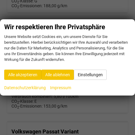
CO
-Klasse:
G
2
CO
-Emissionen:
188,00 g/km
2
Wir respektieren Ihre Privatsphäre
Volkswagen Passat Variant
R-Line 2.0 TDI SCR 4Motion 193PS/142kW DSG7 2026 | +AHK +PANO +Black Style +19" Schwarz LM +360 & RFK +TravelAssist
Unsere Website setzt Cookies ein, um unsere Dienste für Sie
bereitzustellen. Hierbei berücksichtigen wir Ihre Auswahl und verarbeiten
unverbindliche Lieferzeit:
4 Wochen
Neuwagen mit Kurzzeitzulassung
nur die Daten für Marketing, Analytics und Personalisierung, für die Sie
uns Ihr Einverständnis geben. Sie können Ihre Einwilligung jederzeit mit
Fahrzeugnr.
58303
Getriebe
Doppelkupplungsgetriebe (DSG)
Wirkung für die Zukunft widerrufen.
Kraftstoff
Diesel
Außenfarbe
5X - Diabase Grey Met.
Leistung
142 kW (193 PS)
Kilometerstand
25 km
17.10.2025
Alle akzeptieren
Alle ablehnen
Einstellungen
45.472,– €
Datenschutzerklärung
Impressum
incl. 19% MwSt.
Verbrauch kombiniert:
5,80 l/100km
CO
-Klasse:
E
2
CO
-Emissionen:
153,00 g/km
2
Volkswagen Passat Variant