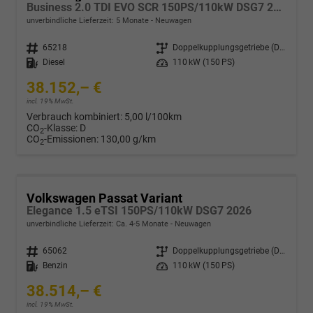
Business 2.0 TDI EVO SCR 150PS/110kW DSG7 2026
unverbindliche Lieferzeit:
5 Monate
Neuwagen
Fahrzeugnr.
65218
Getriebe
Doppelkupplungsgetriebe (DSG)
Kraftstoff
Diesel
Leistung
110 kW (150 PS)
38.152,– €
incl. 19% MwSt.
Verbrauch kombiniert:
5,00 l/100km
CO
-Klasse:
D
2
CO
-Emissionen:
130,00 g/km
2
Volkswagen Passat Variant
Elegance 1.5 eTSI 150PS/110kW DSG7 2026
unverbindliche Lieferzeit: Ca. 4-5 Monate
Neuwagen
Fahrzeugnr.
65062
Getriebe
Doppelkupplungsgetriebe (DSG)
Kraftstoff
Benzin
Leistung
110 kW (150 PS)
38.514,– €
incl. 19% MwSt.