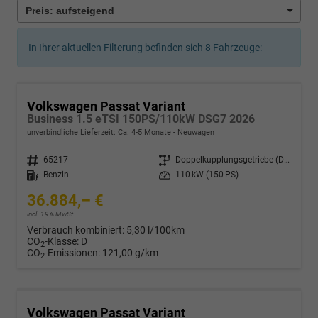
In Ihrer aktuellen Filterung befinden sich
8
Fahrzeuge:
Volkswagen Passat Variant
Business 1.5 eTSI 150PS/110kW DSG7 2026
unverbindliche Lieferzeit: Ca. 4-5 Monate
Neuwagen
Fahrzeugnr.
65217
Getriebe
Doppelkupplungsgetriebe (DSG)
Kraftstoff
Benzin
Leistung
110 kW (150 PS)
36.884,– €
incl. 19% MwSt.
Verbrauch kombiniert:
5,30 l/100km
CO
-Klasse:
D
2
CO
-Emissionen:
121,00 g/km
2
Volkswagen Passat Variant