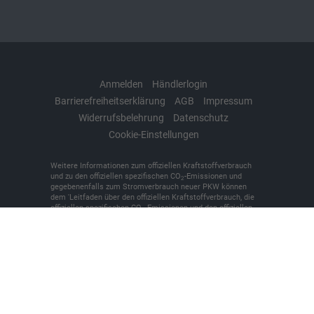
Anmelden
Händlerlogin
Barrierefreiheitserklärung
AGB
Impressum
Widerrufsbelehrung
Datenschutz
Cookie-Einstellungen
Weitere Informationen zum offiziellen Kraftstoffverbrauch
und zu den offiziellen spezifischen CO
-Emissionen und
2
gegebenenfalls zum Stromverbrauch neuer PKW können
dem 'Leitfaden über den offiziellen Kraftstoffverbrauch, die
offiziellen spezifischen CO
-Emissionen und den offiziellen
2
Stromverbrauch neuer PKW' entnommen werden, der an
allen Verkaufsstellen und bei der 'Deutschen Automobil
Treuhand GmbH' unentgeltlich erhältlich ist unter
www.dat.de.
© 2026
KFZ-Meisterbetrieb Denker + Brünen oHG
,
Bilker
Straße 7
,
48493
Wettringen,
+49 (0)2557/9381-0