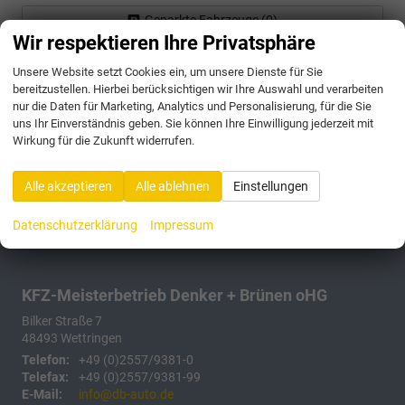
Geparkte Fahrzeuge (
0
)
Wir respektieren Ihre Privatsphäre
Anmelden
Unsere Website setzt Cookies ein, um unsere Dienste für Sie
bereitzustellen. Hierbei berücksichtigen wir Ihre Auswahl und verarbeiten
175 Fahrzeuge
nur die Daten für Marketing, Analytics und Personalisierung, für die Sie
uns Ihr Einverständnis geben. Sie können Ihre Einwilligung jederzeit mit
Wirkung für die Zukunft widerrufen.
Alle akzeptieren
Alle ablehnen
Einstellungen
Datenschutzerklärung
Impressum
KFZ-Meisterbetrieb Denker + Brünen oHG
Bilker Straße 7
48493
Wettringen
Telefon:
+49 (0)2557/9381-0
Telefax:
+49 (0)2557/9381-99
E-Mail:
info@db-auto.de