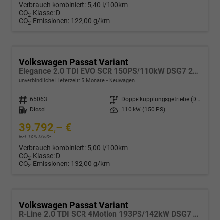
Verbrauch kombiniert:
5,40 l/100km
CO
-Klasse:
D
2
CO
-Emissionen:
122,00 g/km
2
Volkswagen Passat Variant
Elegance 2.0 TDI EVO SCR 150PS/110kW DSG7 2026
unverbindliche Lieferzeit:
5 Monate
Neuwagen
Fahrzeugnr.
65063
Getriebe
Doppelkupplungsgetriebe (DSG)
Kraftstoff
Diesel
Leistung
110 kW (150 PS)
39.792,– €
incl. 19% MwSt.
Verbrauch kombiniert:
5,00 l/100km
CO
-Klasse:
D
2
CO
-Emissionen:
132,00 g/km
2
Volkswagen Passat Variant
R-Line 2.0 TDI SCR 4Motion 193PS/142kW DSG7 2026