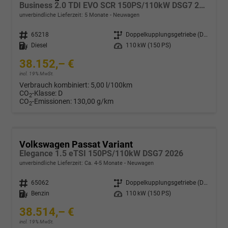
Business 2.0 TDI EVO SCR 150PS/110kW DSG7 2026
unverbindliche Lieferzeit:
5 Monate
Neuwagen
Fahrzeugnr.
65218
Getriebe
Doppelkupplungsgetriebe (DSG)
Kraftstoff
Diesel
Leistung
110 kW (150 PS)
38.152,– €
incl. 19% MwSt.
Verbrauch kombiniert:
5,00 l/100km
CO
-Klasse:
D
2
CO
-Emissionen:
130,00 g/km
2
Volkswagen Passat Variant
Elegance 1.5 eTSI 150PS/110kW DSG7 2026
unverbindliche Lieferzeit: Ca. 4-5 Monate
Neuwagen
Fahrzeugnr.
65062
Getriebe
Doppelkupplungsgetriebe (DSG)
Kraftstoff
Benzin
Leistung
110 kW (150 PS)
38.514,– €
incl. 19% MwSt.