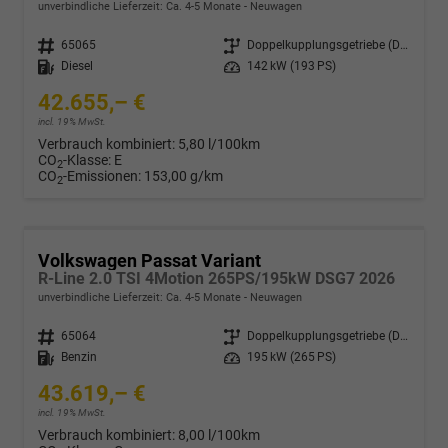
unverbindliche Lieferzeit: Ca. 4-5 Monate
Neuwagen
Fahrzeugnr.
65065
Getriebe
Doppelkupplungsgetriebe (DSG)
Kraftstoff
Diesel
Leistung
142 kW (193 PS)
42.655,– €
incl. 19% MwSt.
Verbrauch kombiniert:
5,80 l/100km
CO
-Klasse:
E
2
CO
-Emissionen:
153,00 g/km
2
Volkswagen Passat Variant
R-Line 2.0 TSI 4Motion 265PS/195kW DSG7 2026
unverbindliche Lieferzeit: Ca. 4-5 Monate
Neuwagen
Fahrzeugnr.
65064
Getriebe
Doppelkupplungsgetriebe (DSG)
Kraftstoff
Benzin
Leistung
195 kW (265 PS)
43.619,– €
incl. 19% MwSt.
Verbrauch kombiniert:
8,00 l/100km