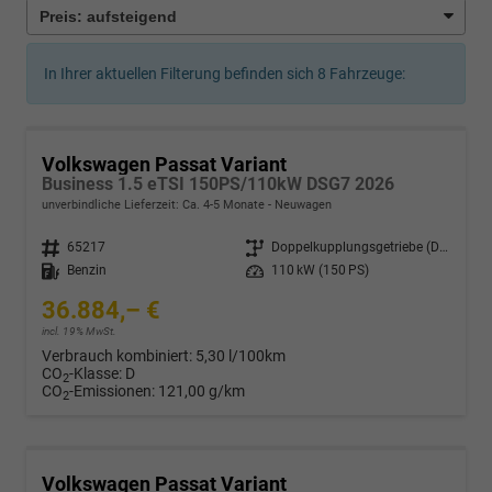
In Ihrer aktuellen Filterung befinden sich
8
Fahrzeuge:
Volkswagen Passat Variant
Business 1.5 eTSI 150PS/110kW DSG7 2026
unverbindliche Lieferzeit: Ca. 4-5 Monate
Neuwagen
Fahrzeugnr.
65217
Getriebe
Doppelkupplungsgetriebe (DSG)
Kraftstoff
Benzin
Leistung
110 kW (150 PS)
36.884,– €
incl. 19% MwSt.
Verbrauch kombiniert:
5,30 l/100km
CO
-Klasse:
D
2
CO
-Emissionen:
121,00 g/km
2
Volkswagen Passat Variant