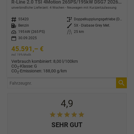
R-Line 2.0 TSI 4Motion 265PS/195kW DSG7 2026 +HUD +TRAVEL +15" NAVI +ACC +360° +PANO +AHK +MATRIX +EL. HECKKLAPPE +KEYLESS +3Z-KLIMA +SHZ +LENKRADHZ +MASSAGE +DIG. COCKPIT
unverbindliche Lieferzeit:
4 Wochen
Neuwagen mit Kurzzeitzulassung
Fahrzeugnr.
55420
Getriebe
Doppelkupplungsgetriebe (DSG)
Kraftstoff
Benzin
Außenfarbe
5X - Diabase Grey Met.
Leistung
195 kW (265 PS)
Kilometerstand
25 km
30.09.2025
45.591,– €
incl. 19% MwSt.
Verbrauch kombiniert:
8,00 l/100km
CO
-Klasse:
G
2
CO
-Emissionen:
188,00 g/km
2
Fahrzeugnr.
4,9
SEHR GUT