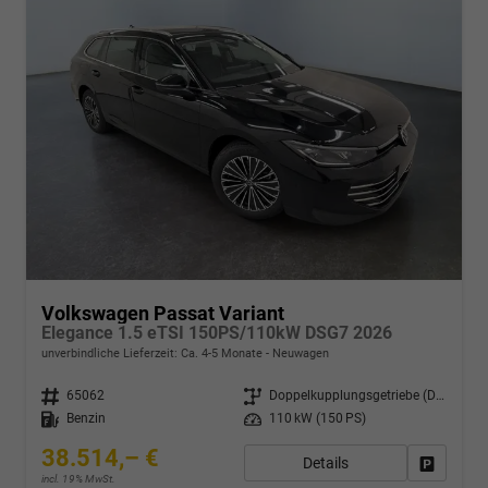
Volkswagen Passat Variant
Elegance 1.5 eTSI 150PS/110kW DSG7 2026
unverbindliche Lieferzeit: Ca. 4-5 Monate
Neuwagen
Fahrzeugnr.
65062
Getriebe
Doppelkupplungsgetriebe (DSG)
Kraftstoff
Benzin
Leistung
110 kW (150 PS)
38.514,– €
Details
Drucken,
incl. 19% MwSt.