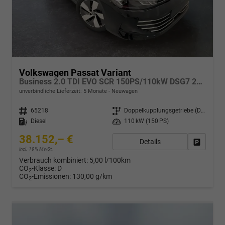
Volkswagen Passat Variant
Business 2.0 TDI EVO SCR 150PS/110kW DSG7 2026
unverbindliche Lieferzeit:
5 Monate
Neuwagen
Fahrzeugnr.
65218
Getriebe
Doppelkupplungsgetriebe (DSG)
Kraftstoff
Diesel
Leistung
110 kW (150 PS)
38.152,– €
Details
Drucken,
incl. 19% MwSt.
Verbrauch kombiniert:
5,00 l/100km
CO
-Klasse:
D
2
CO
-Emissionen:
130,00 g/km
2