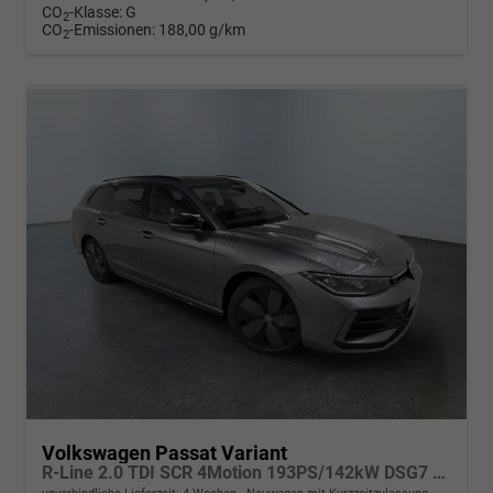
CO
-Klasse:
G
2
CO
-Emissionen:
188,00 g/km
2
Volkswagen Passat Variant
R-Line 2.0 TDI SCR 4Motion 193PS/142kW DSG7 2026 | +AHK +PANO +Black Style +19" Schwarz LM +360 & RFK +TravelAssist