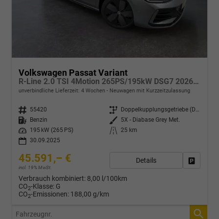
Volkswagen Passat Variant
R-Line 2.0 TSI 4Motion 265PS/195kW DSG7 2026 +HUD +TRAVEL +15" NAVI +ACC +360° +PANO +AHK +MATRIX +EL. HECKKLAPPE +KEYLESS +3Z-KLIMA +SHZ +LENKRADHZ +MASSAGE +DIG. COCKPIT
unverbindliche Lieferzeit:
4 Wochen
Neuwagen mit Kurzzeitzulassung
Fahrzeugnr.
55420
Getriebe
Doppelkupplungsgetriebe (DSG)
Kraftstoff
Benzin
Außenfarbe
5X - Diabase Grey Met.
Leistung
195 kW (265 PS)
Kilometerstand
25 km
30.09.2025
45.591,– €
Details
Drucken,
incl. 19% MwSt.
Verbrauch kombiniert:
8,00 l/100km
CO
-Klasse:
G
2
CO
-Emissionen:
188,00 g/km
2
Fahrzeugnr.