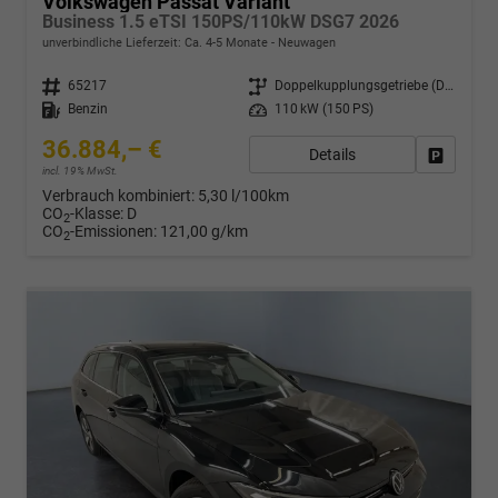
Volkswagen Passat Variant
Business 1.5 eTSI 150PS/110kW DSG7 2026
unverbindliche Lieferzeit: Ca. 4-5 Monate
Neuwagen
Fahrzeugnr.
65217
Getriebe
Doppelkupplungsgetriebe (DSG)
Kraftstoff
Benzin
Leistung
110 kW (150 PS)
36.884,– €
Details
Drucken,
incl. 19% MwSt.
Verbrauch kombiniert:
5,30 l/100km
CO
-Klasse:
D
2
CO
-Emissionen:
121,00 g/km
2