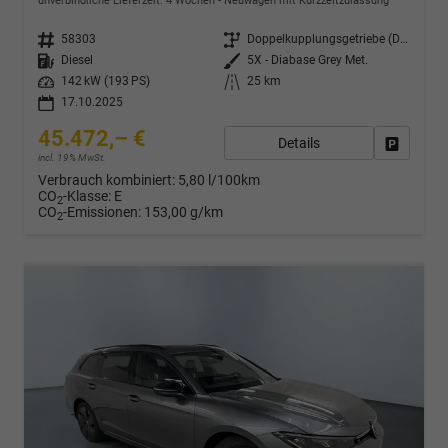
unverbindliche Lieferzeit:
4 Wochen
Neuwagen mit Kurzzeitzulassung
Fahrzeugnr.
58303
Getriebe
Doppelkupplungsgetriebe (DSG)
Kraftstoff
Diesel
Außenfarbe
5X - Diabase Grey Met.
Leistung
142 kW (193 PS)
Kilometerstand
25 km
17.10.2025
45.472,– €
Details
Drucken,
incl. 19% MwSt.
Verbrauch kombiniert:
5,80 l/100km
CO
-Klasse:
E
2
CO
-Emissionen:
153,00 g/km
2