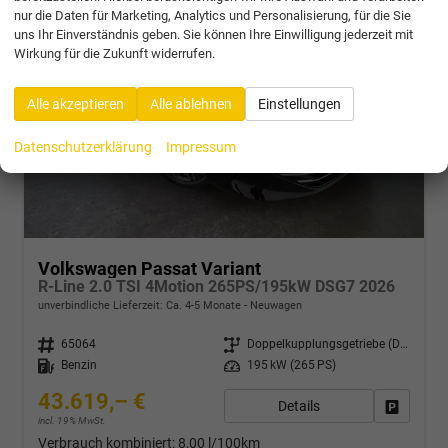
nur die Daten für Marketing, Analytics und Personalisierung, für die Sie
uns Ihr Einverständnis geben. Sie können Ihre Einwilligung jederzeit mit
Wirkung für die Zukunft widerrufen.
Alle akzeptieren
Alle ablehnen
Einstellungen
Datenschutzerklärung
Impressum
Volkswagen Passat Variant
R-Line 2.0 TSI 4Motion 265PS/195kW DSG7 2026
unverbindliche Lieferzeit: Ca. 4-5 Monate
Neuwagen
Fahrzeugnr.
65064
Getriebe
Doppelkupplungsgetriebe (DSG)
Kraftstoff
Benzin
Leistung
195 kW (265 PS)
43.619,– €
Details
Drucken,
incl. 19% MwSt.
Verbrauch kombiniert:
8,00 l/100km