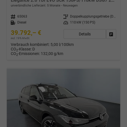
Elegance 2.0 TDI EVO SCR 150PS/110kW DSG7 2026
unverbindliche Lieferzeit:
5 Monate
Neuwagen
Fahrzeugnr.
65063
Getriebe
Doppelkupplungsgetriebe (DSG)
Kraftstoff
Diesel
Leistung
110 kW (150 PS)
39.792,– €
Details
Drucken,
incl. 19% MwSt.
Verbrauch kombiniert:
5,00 l/100km
CO
-Klasse:
D
2
CO
-Emissionen:
132,00 g/km
2