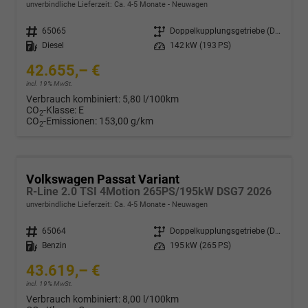
unverbindliche Lieferzeit: Ca. 4-5 Monate
Neuwagen
Fahrzeugnr.
65065
Getriebe
Doppelkupplungsgetriebe (DSG)
Kraftstoff
Diesel
Leistung
142 kW (193 PS)
42.655,– €
incl. 19% MwSt.
Verbrauch kombiniert:
5,80 l/100km
CO
-Klasse:
E
2
CO
-Emissionen:
153,00 g/km
2
Volkswagen Passat Variant
R-Line 2.0 TSI 4Motion 265PS/195kW DSG7 2026
unverbindliche Lieferzeit: Ca. 4-5 Monate
Neuwagen
Fahrzeugnr.
65064
Getriebe
Doppelkupplungsgetriebe (DSG)
Kraftstoff
Benzin
Leistung
195 kW (265 PS)
43.619,– €
incl. 19% MwSt.
Verbrauch kombiniert:
8,00 l/100km