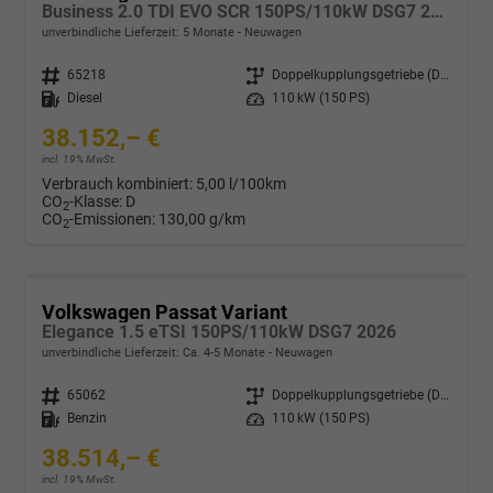
Business 2.0 TDI EVO SCR 150PS/110kW DSG7 2026
unverbindliche Lieferzeit:
5 Monate
Neuwagen
Fahrzeugnr.
65218
Getriebe
Doppelkupplungsgetriebe (DSG)
Kraftstoff
Diesel
Leistung
110 kW (150 PS)
38.152,– €
incl. 19% MwSt.
Verbrauch kombiniert:
5,00 l/100km
CO
-Klasse:
D
2
CO
-Emissionen:
130,00 g/km
2
Volkswagen Passat Variant
Elegance 1.5 eTSI 150PS/110kW DSG7 2026
unverbindliche Lieferzeit: Ca. 4-5 Monate
Neuwagen
Fahrzeugnr.
65062
Getriebe
Doppelkupplungsgetriebe (DSG)
Kraftstoff
Benzin
Leistung
110 kW (150 PS)
38.514,– €
incl. 19% MwSt.