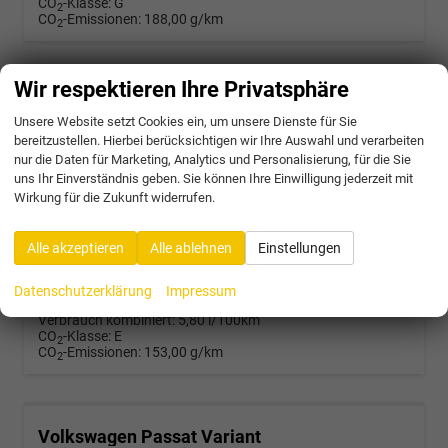
CO
-Klasse:
G
2
CO
-Emissionen:
188,00 g/km
2
Wir respektieren Ihre Privatsphäre
Volkswagen Passat Variant
R-Line 2.0 TDI SCR 4Motion 193PS/142kW DSG7 2026 | +AHK +PANO +Black Style +19" Schwarz LM +360 & RFK +TravelAssist
Unsere Website setzt Cookies ein, um unsere Dienste für Sie
bereitzustellen. Hierbei berücksichtigen wir Ihre Auswahl und verarbeiten
unverbindliche Lieferzeit:
4 Wochen
Neuwagen mit Kurzzeitzulassung
nur die Daten für Marketing, Analytics und Personalisierung, für die Sie
uns Ihr Einverständnis geben. Sie können Ihre Einwilligung jederzeit mit
Fahrzeugnr.
58303
Getriebe
Doppelkupplungsgetriebe (DSG)
Wirkung für die Zukunft widerrufen.
Kraftstoff
Diesel
Außenfarbe
5X - Diabase Grey Met.
Leistung
142 kW (193 PS)
Kilometerstand
25 km
17.10.2025
Alle akzeptieren
Alle ablehnen
Einstellungen
45.472,– €
Datenschutzerklärung
Impressum
incl. 19% MwSt.
Verbrauch kombiniert:
5,80 l/100km
CO
-Klasse:
E
2
CO
-Emissionen:
153,00 g/km
2
Volkswagen Passat Variant