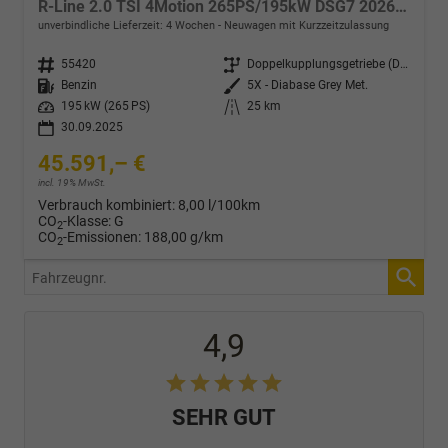
R-Line 2.0 TSI 4Motion 265PS/195kW DSG7 2026 +HUD +TRAVEL +15" NAVI +ACC +360° +PANO +AHK +MATRIX +EL. HECKKLAPPE +KEYLESS +3Z-KLIMA +SHZ +LENKRADHZ +MASSAGE +DIG. COCKPIT
unverbindliche Lieferzeit:
4 Wochen
Neuwagen mit Kurzzeitzulassung
Fahrzeugnr.
55420
Getriebe
Doppelkupplungsgetriebe (DSG)
Kraftstoff
Benzin
Außenfarbe
5X - Diabase Grey Met.
Leistung
195 kW (265 PS)
Kilometerstand
25 km
30.09.2025
45.591,– €
incl. 19% MwSt.
Verbrauch kombiniert:
8,00 l/100km
CO
-Klasse:
G
2
CO
-Emissionen:
188,00 g/km
2
Fahrzeugnr.
4,9
SEHR GUT