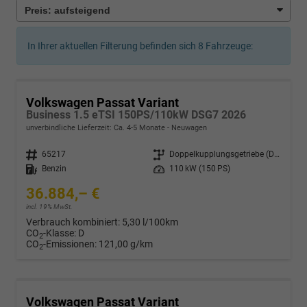
In Ihrer aktuellen Filterung befinden sich
8
Fahrzeuge:
Volkswagen Passat Variant
Business 1.5 eTSI 150PS/110kW DSG7 2026
unverbindliche Lieferzeit: Ca. 4-5 Monate
Neuwagen
Fahrzeugnr.
65217
Getriebe
Doppelkupplungsgetriebe (DSG)
Kraftstoff
Benzin
Leistung
110 kW (150 PS)
36.884,– €
incl. 19% MwSt.
Verbrauch kombiniert:
5,30 l/100km
CO
-Klasse:
D
2
CO
-Emissionen:
121,00 g/km
2
Volkswagen Passat Variant