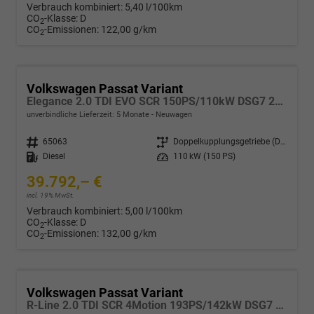
Verbrauch kombiniert:
5,40 l/100km
CO
-Klasse:
D
2
CO
-Emissionen:
122,00 g/km
2
Volkswagen Passat Variant
Elegance 2.0 TDI EVO SCR 150PS/110kW DSG7 2026
unverbindliche Lieferzeit:
5 Monate
Neuwagen
Fahrzeugnr.
65063
Getriebe
Doppelkupplungsgetriebe (DSG)
Kraftstoff
Diesel
Leistung
110 kW (150 PS)
39.792,– €
incl. 19% MwSt.
Verbrauch kombiniert:
5,00 l/100km
CO
-Klasse:
D
2
CO
-Emissionen:
132,00 g/km
2
Volkswagen Passat Variant
R-Line 2.0 TDI SCR 4Motion 193PS/142kW DSG7 2026