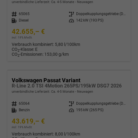
unverbindliche Lieferzeit: Ca. 4-5 Monate
Neuwagen
Fahrzeugnr.
65065
Getriebe
Doppelkupplungsgetriebe (DSG)
Kraftstoff
Diesel
Leistung
142 kW (193 PS)
42.655,– €
incl. 19% MwSt.
Verbrauch kombiniert:
5,80 l/100km
CO
-Klasse:
E
2
CO
-Emissionen:
153,00 g/km
2
Volkswagen Passat Variant
R-Line 2.0 TSI 4Motion 265PS/195kW DSG7 2026
unverbindliche Lieferzeit: Ca. 4-5 Monate
Neuwagen
Fahrzeugnr.
65064
Getriebe
Doppelkupplungsgetriebe (DSG)
Kraftstoff
Benzin
Leistung
195 kW (265 PS)
43.619,– €
incl. 19% MwSt.
Verbrauch kombiniert:
8,00 l/100km