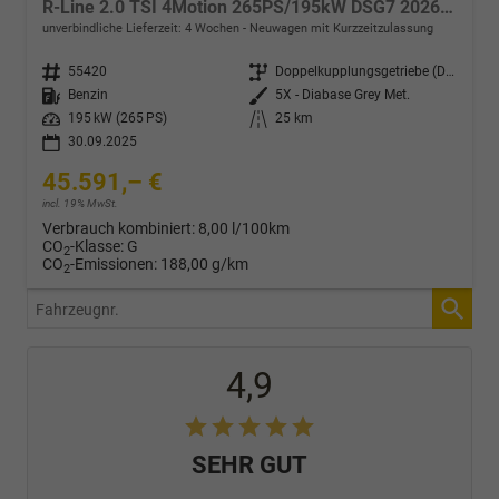
R-Line 2.0 TSI 4Motion 265PS/195kW DSG7 2026 +HUD +TRAVEL +15" NAVI +ACC +360° +PANO +AHK +MATRIX +EL. HECKKLAPPE +KEYLESS +3Z-KLIMA +SHZ +LENKRADHZ +MASSAGE +DIG. COCKPIT
unverbindliche Lieferzeit:
4 Wochen
Neuwagen mit Kurzzeitzulassung
Fahrzeugnr.
55420
Getriebe
Doppelkupplungsgetriebe (DSG)
Kraftstoff
Benzin
Außenfarbe
5X - Diabase Grey Met.
Leistung
195 kW (265 PS)
Kilometerstand
25 km
30.09.2025
45.591,– €
incl. 19% MwSt.
Verbrauch kombiniert:
8,00 l/100km
CO
-Klasse:
G
2
CO
-Emissionen:
188,00 g/km
2
Fahrzeugnr.
4,9
SEHR GUT