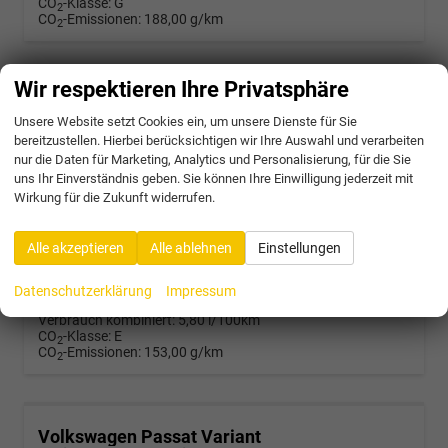
CO
-Klasse:
G
2
CO
-Emissionen:
188,00 g/km
2
Wir respektieren Ihre Privatsphäre
Volkswagen Passat Variant
R-Line 2.0 TDI SCR 4Motion 193PS/142kW DSG7 2026 | +AHK +PANO +Black Style +19" Schwarz LM +360 & RFK +TravelAssist
Unsere Website setzt Cookies ein, um unsere Dienste für Sie
bereitzustellen. Hierbei berücksichtigen wir Ihre Auswahl und verarbeiten
unverbindliche Lieferzeit:
4 Wochen
Neuwagen mit Kurzzeitzulassung
nur die Daten für Marketing, Analytics und Personalisierung, für die Sie
uns Ihr Einverständnis geben. Sie können Ihre Einwilligung jederzeit mit
Fahrzeugnr.
58303
Getriebe
Doppelkupplungsgetriebe (DSG)
Wirkung für die Zukunft widerrufen.
Kraftstoff
Diesel
Außenfarbe
5X - Diabase Grey Met.
Leistung
142 kW (193 PS)
Kilometerstand
25 km
17.10.2025
Alle akzeptieren
Alle ablehnen
Einstellungen
45.472,– €
Datenschutzerklärung
Impressum
incl. 19% MwSt.
Verbrauch kombiniert:
5,80 l/100km
CO
-Klasse:
E
2
CO
-Emissionen:
153,00 g/km
2
Volkswagen Passat Variant