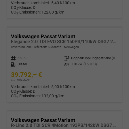
Verbrauch kombiniert:
5,40 l/100km
CO
-Klasse:
D
2
CO
-Emissionen:
122,00 g/km
2
Volkswagen Passat Variant
Elegance 2.0 TDI EVO SCR 150PS/110kW DSG7 2026
unverbindliche Lieferzeit:
5 Monate
Neuwagen
Fahrzeugnr.
65063
Getriebe
Doppelkupplungsgetriebe (DSG)
Kraftstoff
Diesel
Leistung
110 kW (150 PS)
39.792,– €
incl. 19% MwSt.
Verbrauch kombiniert:
5,00 l/100km
CO
-Klasse:
D
2
CO
-Emissionen:
132,00 g/km
2
Volkswagen Passat Variant
R-Line 2.0 TDI SCR 4Motion 193PS/142kW DSG7 2026