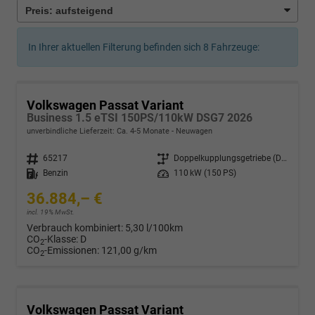
In Ihrer aktuellen Filterung befinden sich
8
Fahrzeuge:
Volkswagen Passat Variant
Business 1.5 eTSI 150PS/110kW DSG7 2026
unverbindliche Lieferzeit: Ca. 4-5 Monate
Neuwagen
Fahrzeugnr.
65217
Getriebe
Doppelkupplungsgetriebe (DSG)
Kraftstoff
Benzin
Leistung
110 kW (150 PS)
36.884,– €
incl. 19% MwSt.
Verbrauch kombiniert:
5,30 l/100km
CO
-Klasse:
D
2
CO
-Emissionen:
121,00 g/km
2
Volkswagen Passat Variant