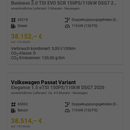
Business 2.0 TDI EVO SCR 150PS/110kW DSG7 2026
unverbindliche Lieferzeit:
5 Monate
Neuwagen
Fahrzeugnr.
65218
Getriebe
Doppelkupplungsgetriebe (DSG)
Kraftstoff
Diesel
Leistung
110 kW (150 PS)
38.152,– €
incl. 19% MwSt.
Verbrauch kombiniert:
5,00 l/100km
CO
-Klasse:
D
2
CO
-Emissionen:
130,00 g/km
2
Volkswagen Passat Variant
Elegance 1.5 eTSI 150PS/110kW DSG7 2026
unverbindliche Lieferzeit: Ca. 4-5 Monate
Neuwagen
Fahrzeugnr.
65062
Getriebe
Doppelkupplungsgetriebe (DSG)
Kraftstoff
Benzin
Leistung
110 kW (150 PS)
38.514,– €
incl. 19% MwSt.