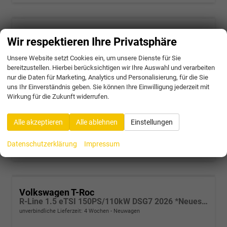
Volkswagen T-Roc
Wir respektieren Ihre Privatsphäre
R-Line 1.5 eTSI 150PS/110kW DSG7 2026 *Neues Modell* | +AHK+18"ALU+PARK ASSIST PLUS
unverbindliche Lieferzeit:
4 Wochen
Neuwagen
Unsere Website setzt Cookies ein, um unsere Dienste für Sie
bereitzustellen. Hierbei berücksichtigen wir Ihre Auswahl und verarbeiten
Fahrzeugnr.
63729
Getriebe
Doppelkupplungsgetriebe (DSG)
nur die Daten für Marketing, Analytics und Personalisierung, für die Sie
Kraftstoff
Benzin
Außenfarbe
A6 - Wolf Gray Met.
uns Ihr Einverständnis geben. Sie können Ihre Einwilligung jederzeit mit
Leistung
110 kW (150 PS)
Wirkung für die Zukunft widerrufen.
36.785,– €
Alle akzeptieren
Alle ablehnen
Einstellungen
incl. 19% MwSt.
Verbrauch kombiniert:
5,60 l/100km
CO
-Klasse:
D
Datenschutzerklärung
Impressum
2
CO
-Emissionen:
128,00 g/km
2
Volkswagen T-Roc
R-Line 1.5 eTSI 150PS/110kW DSG7 2026 *Neues Modell* | +AHK +BlackStyle +19" ALU +IQ.Licht-Matrix
unverbindliche Lieferzeit:
4 Wochen
Neuwagen