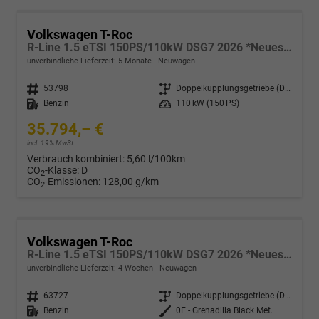
Volkswagen T-Roc
R-Line 1.5 eTSI 150PS/110kW DSG7 2026 *Neues Modell*
unverbindliche Lieferzeit:
5 Monate
Neuwagen
Fahrzeugnr.
53798
Getriebe
Doppelkupplungsgetriebe (DSG)
Kraftstoff
Benzin
Leistung
110 kW (150 PS)
35.794,– €
incl. 19% MwSt.
Verbrauch kombiniert:
5,60 l/100km
CO
-Klasse:
D
2
CO
-Emissionen:
128,00 g/km
2
Volkswagen T-Roc
R-Line 1.5 eTSI 150PS/110kW DSG7 2026 *Neues Modell* | +AHK+PARK ASSIST PLUS+18"ALU
unverbindliche Lieferzeit:
4 Wochen
Neuwagen
Fahrzeugnr.
63727
Getriebe
Doppelkupplungsgetriebe (DSG)
Kraftstoff
Benzin
Außenfarbe
0E - Grenadilla Black Met.