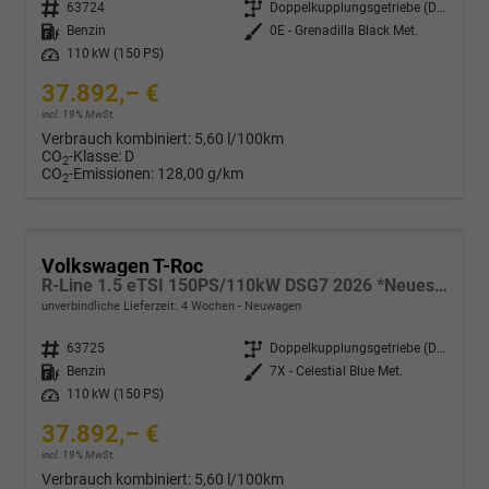
Fahrzeugnr.
63724
Getriebe
Doppelkupplungsgetriebe (DSG)
Kraftstoff
Benzin
Außenfarbe
0E - Grenadilla Black Met.
Leistung
110 kW (150 PS)
37.892,– €
incl. 19% MwSt.
Verbrauch kombiniert:
5,60 l/100km
CO
-Klasse:
D
2
CO
-Emissionen:
128,00 g/km
2
Volkswagen T-Roc
R-Line 1.5 eTSI 150PS/110kW DSG7 2026 *Neues Modell* | +AHK +BlackStyle +19" ALU +IQ.Licht-Matrix
unverbindliche Lieferzeit:
4 Wochen
Neuwagen
Fahrzeugnr.
63725
Getriebe
Doppelkupplungsgetriebe (DSG)
Kraftstoff
Benzin
Außenfarbe
7X - Celestial Blue Met.
Leistung
110 kW (150 PS)
37.892,– €
incl. 19% MwSt.
Verbrauch kombiniert:
5,60 l/100km