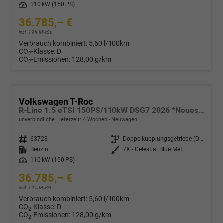
Leistung
110 kW (150 PS)
36.785,– €
incl. 19% MwSt.
Verbrauch kombiniert:
5,60 l/100km
CO
-Klasse:
D
2
CO
-Emissionen:
128,00 g/km
2
Volkswagen T-Roc
R-Line 1.5 eTSI 150PS/110kW DSG7 2026 *Neues Modell* +AHK+PARK ASSIST PLUS+18"ALU
unverbindliche Lieferzeit:
4 Wochen
Neuwagen
Fahrzeugnr.
63728
Getriebe
Doppelkupplungsgetriebe (DSG)
Kraftstoff
Benzin
Außenfarbe
7X - Celestial Blue Met.
Leistung
110 kW (150 PS)
36.785,– €
incl. 19% MwSt.
Verbrauch kombiniert:
5,60 l/100km
CO
-Klasse:
D
2
CO
-Emissionen:
128,00 g/km
2