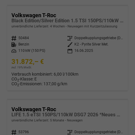
Volkswagen T-Roc
Black Edition/Silver Edition 1.5 TSI 150PS/110kW DSG 2025 +Black Paket+19"ALU+MATRIX+PANO
unverbindliche Lieferzeit:
4 Wochen
Neuwagen mit Kurzzeitzulassung
Fahrzeugnr.
50484
Getriebe
Doppelkupplungsgetriebe (DSG)
Kraftstoff
Benzin
Außenfarbe
K2 - Pyrite Silver Met.
Leistung
110 kW (150 PS)
16.06.2025
31.872,– €
incl. 19% MwSt.
Verbrauch kombiniert:
6,00 l/100km
CO
-Klasse:
E
2
CO
-Emissionen:
137,00 g/km
2
Volkswagen T-Roc
LIFE 1.5 eTSI 150PS/110kW DSG7 2026 *Neues Modell*
unverbindliche Lieferzeit:
5 Monate
Neuwagen
Fahrzeugnr.
53796
Getriebe
Doppelkupplungsgetriebe (DSG)