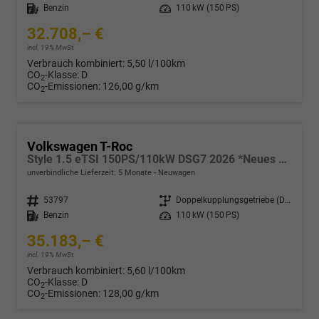
Kraftstoff
Benzin
Leistung
110 kW (150 PS)
32.708,– €
incl. 19% MwSt.
Verbrauch kombiniert:
5,50 l/100km
CO
-Klasse:
D
2
CO
-Emissionen:
126,00 g/km
2
Volkswagen T-Roc
Style 1.5 eTSI 150PS/110kW DSG7 2026 *Neues Modell*
unverbindliche Lieferzeit:
5 Monate
Neuwagen
Fahrzeugnr.
53797
Getriebe
Doppelkupplungsgetriebe (DSG)
Kraftstoff
Benzin
Leistung
110 kW (150 PS)
35.183,– €
incl. 19% MwSt.
Verbrauch kombiniert:
5,60 l/100km
CO
-Klasse:
D
2
CO
-Emissionen:
128,00 g/km
2