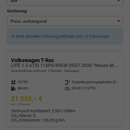
Sortierung
In Ihrer aktuellen Filterung befinden sich
12
Fahrzeuge:
Volkswagen T-Roc
LIFE 1.5 eTSI 116PS/85kW DSG7 2026 *Neues Modell*
unverbindliche Lieferzeit:
5 Monate
Neuwagen
Fahrzeugnr.
53795
Getriebe
Doppelkupplungsgetriebe (DSG)
Kraftstoff
Benzin
Leistung
85 kW (116 PS)
31.553,– €
incl. 19% MwSt.
Verbrauch kombiniert:
5,50 l/100km
CO
-Klasse:
D
2
CO
-Emissionen:
126,00 g/km
2