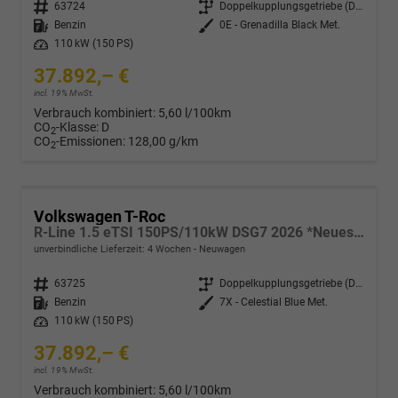
Fahrzeugnr.
63724
Getriebe
Doppelkupplungsgetriebe (DSG)
Kraftstoff
Benzin
Außenfarbe
0E - Grenadilla Black Met.
Leistung
110 kW (150 PS)
37.892,– €
incl. 19% MwSt.
Verbrauch kombiniert:
5,60 l/100km
CO
-Klasse:
D
2
CO
-Emissionen:
128,00 g/km
2
Volkswagen T-Roc
R-Line 1.5 eTSI 150PS/110kW DSG7 2026 *Neues Modell* | +AHK +BlackStyle +19" ALU +IQ.Licht-Matrix
unverbindliche Lieferzeit:
4 Wochen
Neuwagen
Fahrzeugnr.
63725
Getriebe
Doppelkupplungsgetriebe (DSG)
Kraftstoff
Benzin
Außenfarbe
7X - Celestial Blue Met.
Leistung
110 kW (150 PS)
37.892,– €
incl. 19% MwSt.
Verbrauch kombiniert:
5,60 l/100km