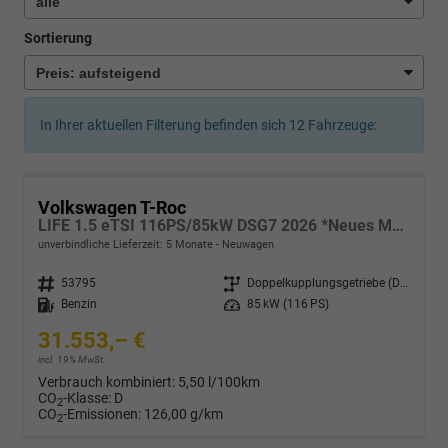
Sortierung
In Ihrer aktuellen Filterung befinden sich
12
Fahrzeuge:
Volkswagen T-Roc
LIFE 1.5 eTSI 116PS/85kW DSG7 2026 *Neues Modell*
unverbindliche Lieferzeit:
5 Monate
Neuwagen
Fahrzeugnr.
53795
Getriebe
Doppelkupplungsgetriebe (DSG)
Kraftstoff
Benzin
Leistung
85 kW (116 PS)
31.553,– €
incl. 19% MwSt.
Verbrauch kombiniert:
5,50 l/100km
CO
-Klasse:
D
2
CO
-Emissionen:
126,00 g/km
2