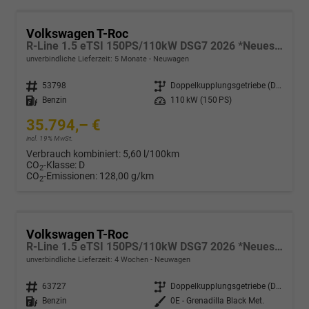
Volkswagen T-Roc
R-Line 1.5 eTSI 150PS/110kW DSG7 2026 *Neues Modell*
unverbindliche Lieferzeit:
5 Monate
Neuwagen
Fahrzeugnr.
53798
Getriebe
Doppelkupplungsgetriebe (DSG)
Kraftstoff
Benzin
Leistung
110 kW (150 PS)
35.794,– €
incl. 19% MwSt.
Verbrauch kombiniert:
5,60 l/100km
CO
-Klasse:
D
2
CO
-Emissionen:
128,00 g/km
2
Volkswagen T-Roc
R-Line 1.5 eTSI 150PS/110kW DSG7 2026 *Neues Modell* | +AHK+PARK ASSIST PLUS+18"ALU
unverbindliche Lieferzeit:
4 Wochen
Neuwagen
Fahrzeugnr.
63727
Getriebe
Doppelkupplungsgetriebe (DSG)
Kraftstoff
Benzin
Außenfarbe
0E - Grenadilla Black Met.