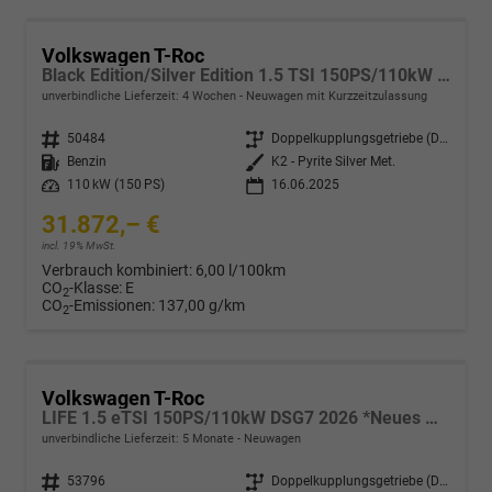
Volkswagen T-Roc
Black Edition/Silver Edition 1.5 TSI 150PS/110kW DSG 2025 +Black Paket+19"ALU+MATRIX+PANO
unverbindliche Lieferzeit:
4 Wochen
Neuwagen mit Kurzzeitzulassung
Fahrzeugnr.
50484
Getriebe
Doppelkupplungsgetriebe (DSG)
Kraftstoff
Benzin
Außenfarbe
K2 - Pyrite Silver Met.
Leistung
110 kW (150 PS)
16.06.2025
31.872,– €
incl. 19% MwSt.
Verbrauch kombiniert:
6,00 l/100km
CO
-Klasse:
E
2
CO
-Emissionen:
137,00 g/km
2
Volkswagen T-Roc
LIFE 1.5 eTSI 150PS/110kW DSG7 2026 *Neues Modell*
unverbindliche Lieferzeit:
5 Monate
Neuwagen
Fahrzeugnr.
53796
Getriebe
Doppelkupplungsgetriebe (DSG)