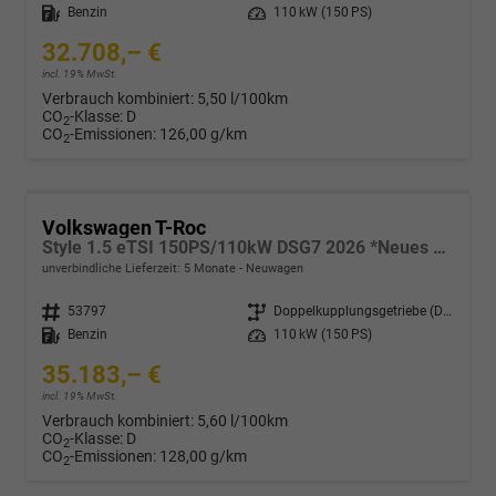
Kraftstoff
Benzin
Leistung
110 kW (150 PS)
32.708,– €
incl. 19% MwSt.
Verbrauch kombiniert:
5,50 l/100km
CO
-Klasse:
D
2
CO
-Emissionen:
126,00 g/km
2
Volkswagen T-Roc
Style 1.5 eTSI 150PS/110kW DSG7 2026 *Neues Modell*
unverbindliche Lieferzeit:
5 Monate
Neuwagen
Fahrzeugnr.
53797
Getriebe
Doppelkupplungsgetriebe (DSG)
Kraftstoff
Benzin
Leistung
110 kW (150 PS)
35.183,– €
incl. 19% MwSt.
Verbrauch kombiniert:
5,60 l/100km
CO
-Klasse:
D
2
CO
-Emissionen:
128,00 g/km
2