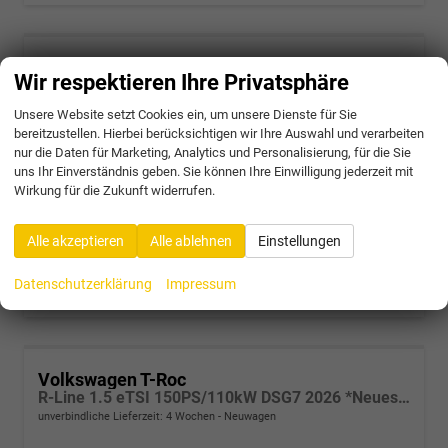
Volkswagen T-Roc
Wir respektieren Ihre Privatsphäre
R-Line 1.5 eTSI 150PS/110kW DSG7 2026 *Neues Modell* | +AHK+18"ALU+PARK ASSIST PLUS
unverbindliche Lieferzeit:
4 Wochen
Neuwagen
Unsere Website setzt Cookies ein, um unsere Dienste für Sie
bereitzustellen. Hierbei berücksichtigen wir Ihre Auswahl und verarbeiten
Fahrzeugnr.
63729
Getriebe
Doppelkupplungsgetriebe (DSG)
nur die Daten für Marketing, Analytics und Personalisierung, für die Sie
Kraftstoff
Benzin
Außenfarbe
A6 - Wolf Gray Met.
uns Ihr Einverständnis geben. Sie können Ihre Einwilligung jederzeit mit
Leistung
110 kW (150 PS)
Wirkung für die Zukunft widerrufen.
36.785,– €
Alle akzeptieren
Alle ablehnen
Einstellungen
incl. 19% MwSt.
Verbrauch kombiniert:
5,60 l/100km
CO
-Klasse:
D
Datenschutzerklärung
Impressum
2
CO
-Emissionen:
128,00 g/km
2
Volkswagen T-Roc
R-Line 1.5 eTSI 150PS/110kW DSG7 2026 *Neues Modell* | +AHK +BlackStyle +19" ALU +IQ.Licht-Matrix
unverbindliche Lieferzeit:
4 Wochen
Neuwagen