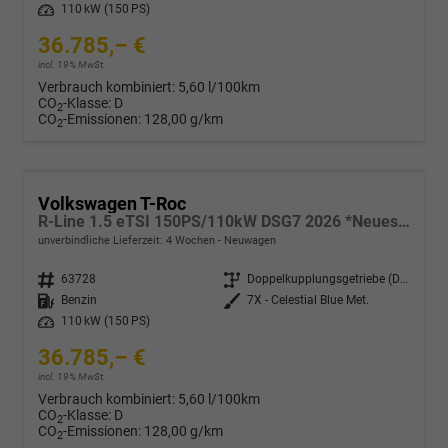
Leistung
110 kW (150 PS)
36.785,– €
incl. 19% MwSt.
Verbrauch kombiniert:
5,60 l/100km
CO
-Klasse:
D
2
CO
-Emissionen:
128,00 g/km
2
Volkswagen T-Roc
R-Line 1.5 eTSI 150PS/110kW DSG7 2026 *Neues Modell* +AHK+PARK ASSIST PLUS+18"ALU
unverbindliche Lieferzeit:
4 Wochen
Neuwagen
Fahrzeugnr.
63728
Getriebe
Doppelkupplungsgetriebe (DSG)
Kraftstoff
Benzin
Außenfarbe
7X - Celestial Blue Met.
Leistung
110 kW (150 PS)
36.785,– €
incl. 19% MwSt.
Verbrauch kombiniert:
5,60 l/100km
CO
-Klasse:
D
2
CO
-Emissionen:
128,00 g/km
2