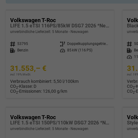
Volkswagen T-Roc
Vol
LIFE 1.5 eTSI 116PS/85kW DSG7 2026 *Neues Modell*
unverbindliche Lieferzeit:
5 Monate
Neuwagen
unverb
Fahrzeugnr.
53795
Getriebe
Doppelkupplungsgetriebe (DSG)
Fahrzeugnr.
5
Kraftstoff
Benzin
Leistung
85 kW (116 PS)
Kraftstoff
Be
Leistung
11
31.553,– €
31.
incl. 19% MwSt.
incl. 1
Verbrauch kombiniert:
5,50 l/100km
Verbr
CO
-Klasse:
D
CO
-
2
2
CO
-Emissionen:
126,00 g/km
CO
-
2
2
Volkswagen T-Roc
Vol
LIFE 1.5 eTSI 150PS/110kW DSG7 2026 *Neues Modell*
unverbindliche Lieferzeit:
5 Monate
Neuwagen
unverb