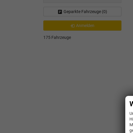
Geparkte Fahrzeuge (
0
)
Anmelden
175 Fahrzeuge
W
U
H
M
g