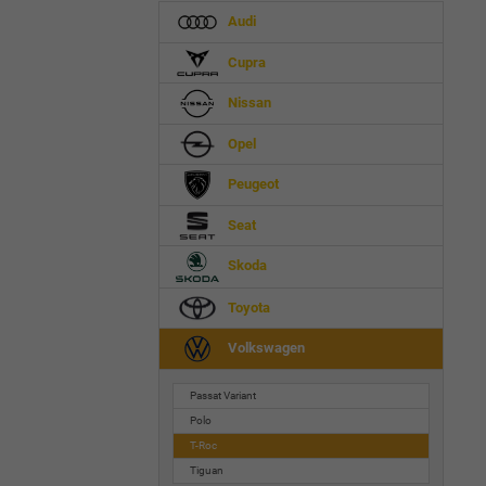
Audi
Cupra
Nissan
Opel
Peugeot
Seat
Skoda
Toyota
Volkswagen
Passat Variant
Polo
T-Roc
Tiguan