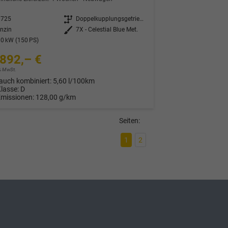
3725
Getriebe
Doppelkupplungsgetriebe (DSG)
nzin
Außenfarbe
7X - Celestial Blue Met.
0 kW (150 PS)
892,– €
9% MwSt.
auch kombiniert:
5,60 l/100km
Klasse:
D
Emissionen:
128,00 g/km
Seiten:
1
2