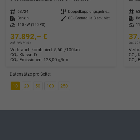
Fahrzeugnr.
63724
Getriebe
Doppelkupplungsgetriebe (DSG)
Fahrzeugnr.
6
Kraftstoff
Benzin
Außenfarbe
0E - Grenadilla Black Met.
Kraftstoff
Be
Leistung
110 kW (150 PS)
Leistung
11
37.892,– €
37.
incl. 19% MwSt.
incl. 1
Verbrauch kombiniert:
5,60 l/100km
Verbr
CO
-Klasse:
D
CO
-
2
2
CO
-Emissionen:
128,00 g/km
CO
-
2
2
Datensätze pro Seite:
10
20
50
100
250