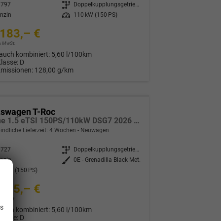
3797
Getriebe
Doppelkupplungsgetriebe (DSG)
nzin
Leistung
110 kW (150 PS)
183,– €
9% MwSt.
auch kombiniert:
5,60 l/100km
Klasse:
D
Emissionen:
128,00 g/km
kswagen T-Roc
R-Line 1.5 eTSI 150PS/110kW DSG7 2026 *Neues Modell* | +AHK+PARK ASSIST PLUS+18"ALU
indliche Lieferzeit:
4 Wochen
Neuwagen
3727
Getriebe
Doppelkupplungsgetriebe (DSG)
nzin
Außenfarbe
0E - Grenadilla Black Met.
0 kW (150 PS)
785,– €
.
9% MwSt.
is
auch kombiniert:
5,60 l/100km
Klasse:
D