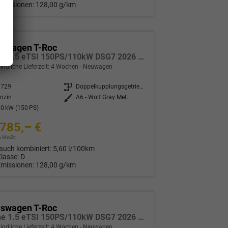
Emissionen:
128,00 g/km
kswagen T-Roc
R-Line 1.5 eTSI 150PS/110kW DSG7 2026 *Neues Modell* | +AHK+18"ALU+PARK ASSIST PLUS
indliche Lieferzeit:
4 Wochen
Neuwagen
3729
Getriebe
Doppelkupplungsgetriebe (DSG)
nzin
Außenfarbe
A6 - Wolf Gray Met.
0 kW (150 PS)
785,– €
9% MwSt.
auch kombiniert:
5,60 l/100km
Klasse:
D
Emissionen:
128,00 g/km
kswagen T-Roc
R-Line 1.5 eTSI 150PS/110kW DSG7 2026 *Neues Modell* | +AHK +BlackStyle +19" ALU +IQ.Licht-Matrix
indliche Lieferzeit:
4 Wochen
Neuwagen