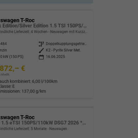
kswagen T-Roc
Black Edition/Silver Edition 1.5 TSI 150PS/110kW DSG 2025 +Black Paket+19"ALU+MATRIX+PANO
indliche Lieferzeit:
4 Wochen
Neuwagen mit Kurzzeitzulassung
0484
Getriebe
Doppelkupplungsgetriebe (DSG)
nzin
Außenfarbe
K2 - Pyrite Silver Met.
0 kW (150 PS)
16.06.2025
872,– €
9% MwSt.
auch kombiniert:
6,00 l/100km
Klasse:
E
Emissionen:
137,00 g/km
kswagen T-Roc
Style 1.5 eTSI 150PS/110kW DSG7 2026 *Neues Modell*
indliche Lieferzeit:
5 Monate
Neuwagen