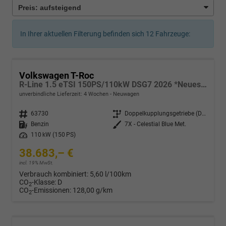
In Ihrer aktuellen Filterung befinden sich
12
Fahrzeuge:
Volkswagen T-Roc
R-Line 1.5 eTSI 150PS/110kW DSG7 2026 *Neues Modell* | +AHK +BlackStyle +19" ALU +IQ.Licht-Matrix +NAVI
unverbindliche Lieferzeit:
4 Wochen
Neuwagen
Fahrzeugnr.
63730
Getriebe
Doppelkupplungsgetriebe (DSG)
Kraftstoff
Benzin
Außenfarbe
7X - Celestial Blue Met.
Leistung
110 kW (150 PS)
38.683,– €
incl. 19% MwSt.
Verbrauch kombiniert:
5,60 l/100km
CO
-Klasse:
D
2
CO
-Emissionen:
128,00 g/km
2