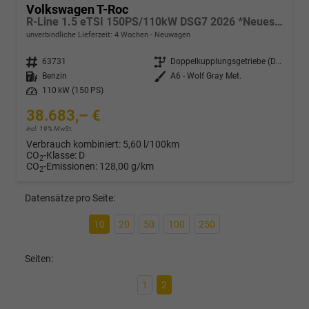
Volkswagen T-Roc
R-Line 1.5 eTSI 150PS/110kW DSG7 2026 *Neues Modell* | +AHK +BlackStyle +19" ALU +IQ.Licht-Matrix +NAVI
unverbindliche Lieferzeit:
4 Wochen
Neuwagen
Fahrzeugnr.
63731
Getriebe
Doppelkupplungsgetriebe (DSG)
Kraftstoff
Benzin
Außenfarbe
A6 - Wolf Gray Met.
Leistung
110 kW (150 PS)
38.683,– €
incl. 19% MwSt.
Verbrauch kombiniert:
5,60 l/100km
CO
-Klasse:
D
2
CO
-Emissionen:
128,00 g/km
2
Datensätze pro Seite:
10
20
50
100
250
Seiten:
1
2