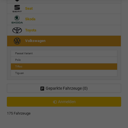
Seat
Skoda
Toyota
Volkswagen
Passat Variant
Polo
T-Roc
Tiguan
Geparkte Fahrzeuge (
0
)
Anmelden
175 Fahrzeuge