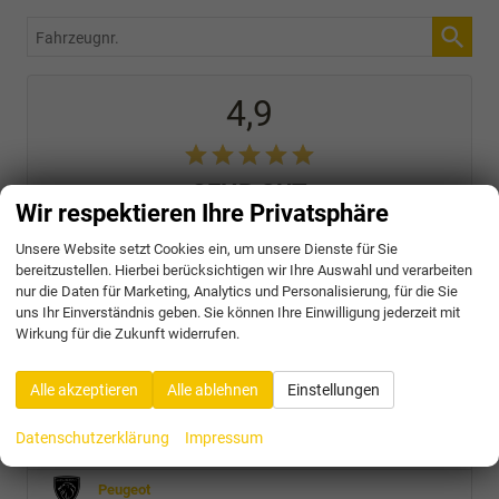
Fahrzeugnr.
4,9
SEHR GUT
Wir respektieren Ihre Privatsphäre
31 Bewertungen
Unsere Website setzt Cookies ein, um unsere Dienste für Sie
Alle Bewertungen anzeigen >
bereitzustellen. Hierbei berücksichtigen wir Ihre Auswahl und verarbeiten
nur die Daten für Marketing, Analytics und Personalisierung, für die Sie
uns Ihr Einverständnis geben. Sie können Ihre Einwilligung jederzeit mit
Audi
Wirkung für die Zukunft widerrufen.
Cupra
Alle akzeptieren
Alle ablehnen
Einstellungen
Nissan
Datenschutzerklärung
Impressum
Opel
Peugeot