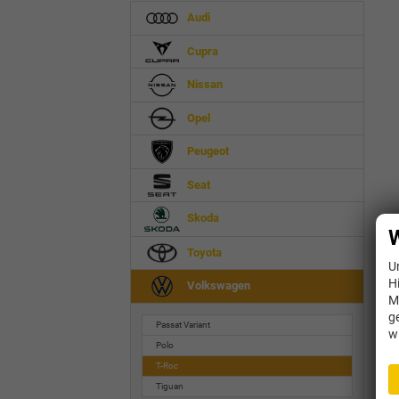
Audi
Cupra
Nissan
Opel
Peugeot
Seat
Skoda
W
Toyota
U
H
Volkswagen
M
g
Passat Variant
w
Polo
T-Roc
Tiguan