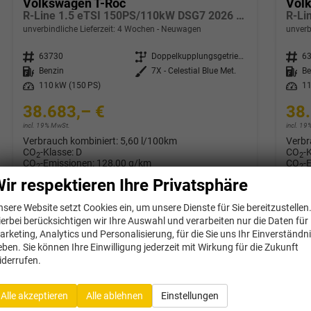
Volkswagen T-Roc
Vol
R-Line 1.5 eTSI 150PS/110kW DSG7 2026 *Neues Modell* | +AHK +BlackStyle +19" ALU +IQ.Licht-Matrix +NAVI
unverbindliche Lieferzeit:
4 Wochen
Neuwagen
unverb
Fahrzeugnr.
63730
Getriebe
Doppelkupplungsgetriebe (DSG)
Fahrzeugnr.
6
Kraftstoff
Benzin
Außenfarbe
7X - Celestial Blue Met.
Kraftstoff
Be
Leistung
110 kW (150 PS)
Leistung
11
38.683,– €
38.
incl. 19% MwSt.
incl. 1
Verbrauch kombiniert:
5,60 l/100km
Verbr
CO
-Klasse:
D
CO
-
2
2
CO
-Emissionen:
128,00 g/km
CO
-
2
2
ir respektieren Ihre Privatsphäre
Datensätze pro Seite:
nsere Website setzt Cookies ein, um unsere Dienste für Sie bereitzustellen
ierbei berücksichtigen wir Ihre Auswahl und verarbeiten nur die Daten für
10
20
50
100
250
arketing, Analytics und Personalisierung, für die Sie uns Ihr Einverständn
eben. Sie können Ihre Einwilligung jederzeit mit Wirkung für die Zukunft
iderrufen.
Alle akzeptieren
Alle ablehnen
Einstellungen