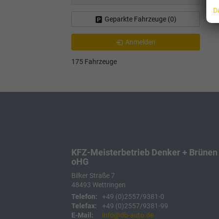
D
Geparkte Fahrzeuge (
0
)
Anmelden
175 Fahrzeuge
KFZ-Meisterbetrieb Denker + Brünen
oHG
Bilker Straße 7
48493
Wettringen
Telefon:
+49 (0)2557/9381-0
Telefax:
+49 (0)2557/9381-99
E-Mail:
info@db-auto.de