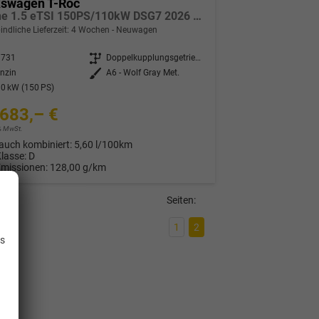
kswagen T-Roc
R-Line 1.5 eTSI 150PS/110kW DSG7 2026 *Neues Modell* | +AHK +BlackStyle +19" ALU +IQ.Licht-Matrix +NAVI
indliche Lieferzeit:
4 Wochen
Neuwagen
3731
Getriebe
Doppelkupplungsgetriebe (DSG)
nzin
Außenfarbe
A6 - Wolf Gray Met.
0 kW (150 PS)
683,– €
9% MwSt.
auch kombiniert:
5,60 l/100km
Klasse:
D
Emissionen:
128,00 g/km
Seiten:
.
1
2
is