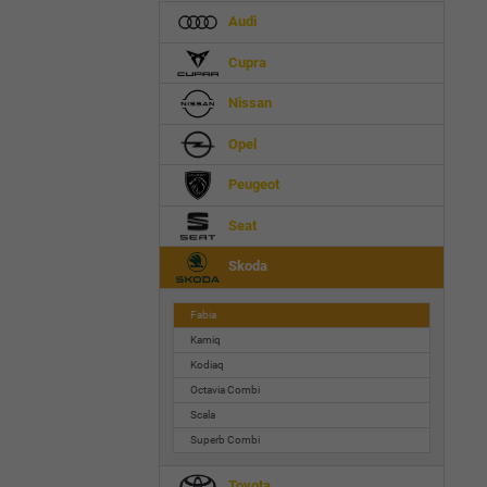
Audi
Cupra
Nissan
Opel
Peugeot
Seat
Skoda
Fabia
Kamiq
Kodiaq
Octavia Combi
Scala
Superb Combi
Toyota