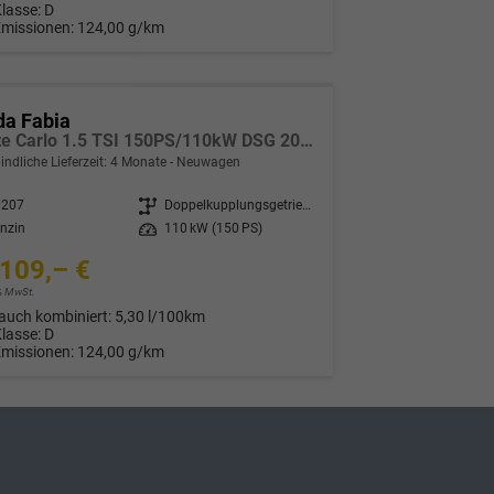
Klasse:
D
Emissionen:
124,00 g/km
da Fabia
Monte Carlo 1.5 TSI 150PS/110kW DSG 2027 *VOLL-LED+Sportsitze*
indliche Lieferzeit:
4 Monate
Neuwagen
0207
Getriebe
Doppelkupplungsgetriebe (DSG)
nzin
Leistung
110 kW (150 PS)
109,– €
9% MwSt.
auch kombiniert:
5,30 l/100km
Klasse:
D
Emissionen:
124,00 g/km