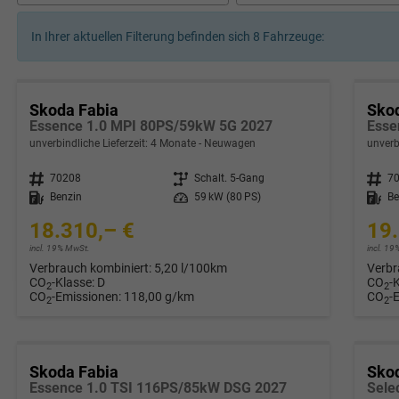
In Ihrer aktuellen Filterung befinden sich
8
Fahrzeuge:
Skoda Fabia
Sko
Essence 1.0 MPI 80PS/59kW 5G 2027
Esse
unverbindliche Lieferzeit:
4 Monate
Neuwagen
unverb
Fahrzeugnr.
70208
Getriebe
Schalt. 5-Gang
Fahrzeugnr.
7
Kraftstoff
Benzin
Leistung
59 kW (80 PS)
Kraftstoff
Be
18.310,– €
19.
incl. 19% MwSt.
incl. 1
Verbrauch kombiniert:
5,20 l/100km
Verbr
CO
-Klasse:
D
CO
-
2
2
CO
-Emissionen:
118,00 g/km
CO
-
2
2
Skoda Fabia
Sko
Essence 1.0 TSI 116PS/85kW DSG 2027
Sele