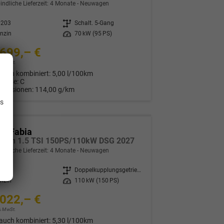
indliche Lieferzeit:
4 Monate
Neuwagen
0203
Getriebe
Schalt. 5-Gang
nzin
Leistung
70 kW (95 PS)
699,– €
9% MwSt.
auch kombiniert:
5,00 l/100km
Klasse:
C
.
Emissionen:
114,00 g/km
is
da Fabia
ction 1.5 TSI 150PS/110kW DSG 2027
indliche Lieferzeit:
4 Monate
Neuwagen
0205
Getriebe
Doppelkupplungsgetriebe (DSG)
nzin
Leistung
110 kW (150 PS)
022,– €
9% MwSt.
auch kombiniert:
5,30 l/100km