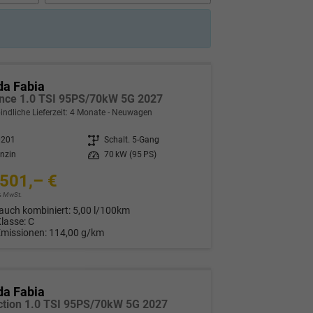
da Fabia
nce 1.0 TSI 95PS/70kW 5G 2027
indliche Lieferzeit:
4 Monate
Neuwagen
0201
Getriebe
Schalt. 5-Gang
nzin
Leistung
70 kW (95 PS)
501,– €
9% MwSt.
auch kombiniert:
5,00 l/100km
Klasse:
C
Emissionen:
114,00 g/km
da Fabia
ction 1.0 TSI 95PS/70kW 5G 2027