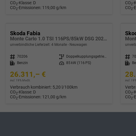
CO
-Klasse:
D
CO
-
2
2
CO
-Emissionen:
119,00 g/km
CO
-
2
2
Skoda Fabia
Sko
Monte Carlo 1.0 TSI 116PS/85kW DSG 2027 *VOLL-LED+Sportsitze*
unverbindliche Lieferzeit:
4 Monate
Neuwagen
unverb
Fahrzeugnr.
70206
Getriebe
Doppelkupplungsgetriebe (DSG)
Fahrzeugnr.
7
Kraftstoff
Benzin
Leistung
85 kW (116 PS)
Kraftstoff
Be
26.311,– €
28.
incl. 19% MwSt.
incl. 1
Verbrauch kombiniert:
5,20 l/100km
Verbr
CO
-Klasse:
D
CO
-
2
2
CO
-Emissionen:
121,00 g/km
CO
-
2
2