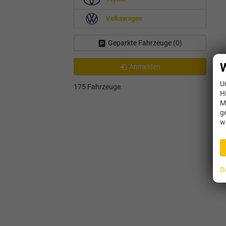
Volkswagen
Geparkte Fahrzeuge (
0
)
W
Anmelden
U
175 Fahrzeuge
H
M
g
w
D