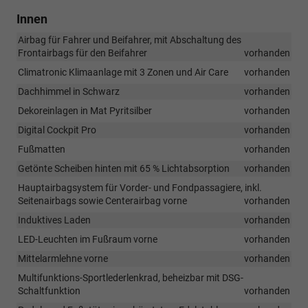
Innen
Airbag für Fahrer und Beifahrer, mit Abschaltung des
Frontairbags für den Beifahrer
vorhanden
Climatronic Klimaanlage mit 3 Zonen und Air Care
vorhanden
Dachhimmel in Schwarz
vorhanden
Dekoreinlagen in Mat Pyritsilber
vorhanden
Digital Cockpit Pro
vorhanden
Fußmatten
vorhanden
Getönte Scheiben hinten mit 65 % Lichtabsorption
vorhanden
Hauptairbagsystem für Vorder- und Fondpassagiere, inkl.
Seitenairbags sowie Centerairbag vorne
vorhanden
Induktives Laden
vorhanden
LED-Leuchten im Fußraum vorne
vorhanden
Mittelarmlehne vorne
vorhanden
Multifunktions-Sportlederlenkrad, beheizbar mit DSG-
Schaltfunktion
vorhanden