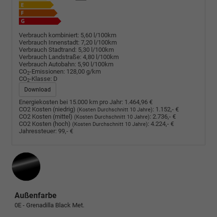
Verbrauch kombiniert:
5,60 l/100km
Verbrauch Innenstadt:
7,20 l/100km
Verbrauch Stadtrand:
5,30 l/100km
Verbrauch Landstraße:
4,80 l/100km
Verbrauch Autobahn:
5,90 l/100km
CO
-Emissionen:
128,00 g/km
2
CO
-Klasse:
D
2
Download
Energiekosten bei 15.000 km pro Jahr:
1.464,96 €
CO2 Kosten (niedrig)
:
1.152,- €
(Kosten Durchschnitt 10 Jahre)
CO2 Kosten (mittel)
:
2.736,- €
(Kosten Durchschnitt 10 Jahre)
CO2 Kosten (hoch)
:
4.224,- €
(Kosten Durchschnitt 10 Jahre)
Jahressteuer:
99,- €
Außenfarbe
0E - Grenadilla Black Met.