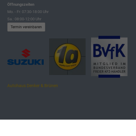
Öffnungszeiten
Mo. - Fr: 07:30-18:00 Uhr
Sa.: 08:00-12:00 Uhr
Termin vereinbaren
Autohaus Denker & Brünen