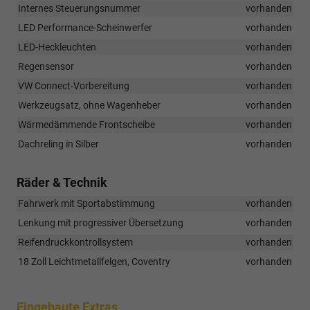
Internes Steuerungsnummer
vorhanden
LED Performance-Scheinwerfer
vorhanden
LED-Heckleuchten
vorhanden
Regensensor
vorhanden
VW Connect-Vorbereitung
vorhanden
Werkzeugsatz, ohne Wagenheber
vorhanden
Wärmedämmende Frontscheibe
vorhanden
Dachreling in Silber
vorhanden
Räder & Technik
Fahrwerk mit Sportabstimmung
vorhanden
Lenkung mit progressiver Übersetzung
vorhanden
Reifendruckkontrollsystem
vorhanden
18 Zoll Leichtmetallfelgen, Coventry
vorhanden
Eingebaute Extras