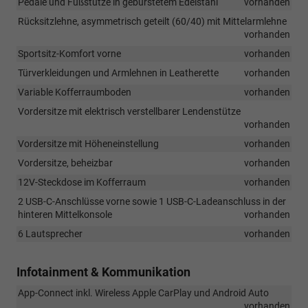
Pedale und Fußstütze in gebürstetem Edelstahl
vorhanden
Rücksitzlehne, asymmetrisch geteilt (60/40) mit Mittelarmlehne
vorhanden
Sportsitz-Komfort vorne
vorhanden
Türverkleidungen und Armlehnen in Leatherette
vorhanden
Variable Kofferraumboden
vorhanden
Vordersitze mit elektrisch verstellbarer Lendenstütze
vorhanden
Vordersitze mit Höheneinstellung
vorhanden
Vordersitze, beheizbar
vorhanden
12V-Steckdose im Kofferraum
vorhanden
2 USB-C-Anschlüsse vorne sowie 1 USB-C-Ladeanschluss in der
hinteren Mittelkonsole
vorhanden
6 Lautsprecher
vorhanden
Infotainment & Kommunikation
App-Connect inkl. Wireless Apple CarPlay und Android Auto
vorhanden