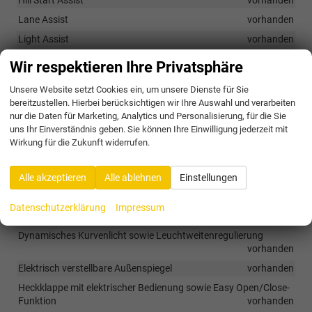
Hill Start Assist
vorhanden
Lane Assist
vorhanden
Light Assist
vorhanden
Park Assist Plus
vorhanden
Wir respektieren Ihre Privatsphäre
Rückfahrkamera
vorhanden
Unsere Website setzt Cookies ein, um unsere Dienste für Sie
Schlüssellose Bedienung
vorhanden
bereitzustellen. Hierbei berücksichtigen wir Ihre Auswahl und verarbeiten
nur die Daten für Marketing, Analytics und Personalisierung, für die Sie
Verkehrsschilderkennung
vorhanden
uns Ihr Einverständnis geben. Sie können Ihre Einwilligung jederzeit mit
Wirkung für die Zukunft widerrufen.
Außen
Ambientebeleuchtung in 30 Farben
vorhanden
Alle akzeptieren
Alle ablehnen
Einstellungen
Automatisch abblendbarer Innenspiegel
vorhanden
Datenschutzerklärung
Impressum
Bereichsbeleuchtung inkl. Willkommenslicht
vorhanden
Dynamisches Kurvenlicht sowie Leuchtweitenregulierung
vorhanden
Elektrisch verstellbare Außenspiegel
vorhanden
Heckklappe mit elektrischer Bedienung sowie Easy Open/Close-
Funktion
vorhanden