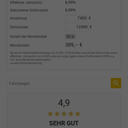
6,99%
Effektiver Jahreszins
6,99%
Gebundener Sollzinssatz
€
Anzahlung
€
Schlussrate
Anzahl der Monatsraten
389,– €
Monatsraten
Bei einem Nettodarlehensbetrag von 5.000,- EUR erhalten zwei Drittel der Kunden einen
effektiven Jahreszins von 6,99% oder günstiger (gebundener Sollzinssatz 6,99% p.a.
inkl. eines Bearbeitungsentgelts).
unverbindliche Berechnung
Fahrzeugnr.
4,9
SEHR GUT