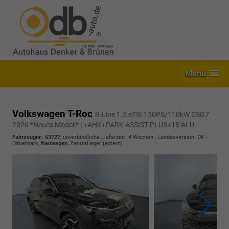
Menü
Volkswagen T-Roc
R-Line 1.5 eTSI 150PS/110kW DSG7
2026 *Neues Modell* | +AHK+PARK ASSIST PLUS+18"ALU
Fahrzeugnr.
:
63727
, unverbindliche Lieferzeit:
4 Wochen
, Landesversion: DK -
Dänemark,
Neuwagen
, Zentrallager (extern)