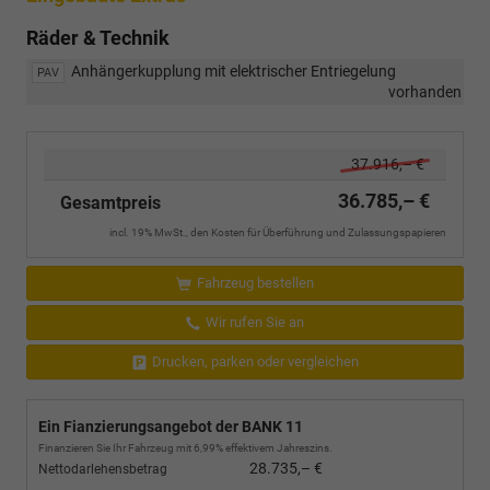
Räder & Technik
Anhängerkupplung mit elektrischer Entriegelung
PAV
vorhanden
37.916,– €
36.785,– €
Gesamtpreis
incl. 19% MwSt., den Kosten für Überführung und Zulassungspapieren
Fahrzeug bestellen
Wir rufen Sie an
Drucken, parken oder vergleichen
Ein Fianzierungsangebot der BANK 11
Finanzieren Sie Ihr Fahrzeug mit 6,99% effektivem Jahreszins.
28.735,– €
Nettodarlehensbetrag