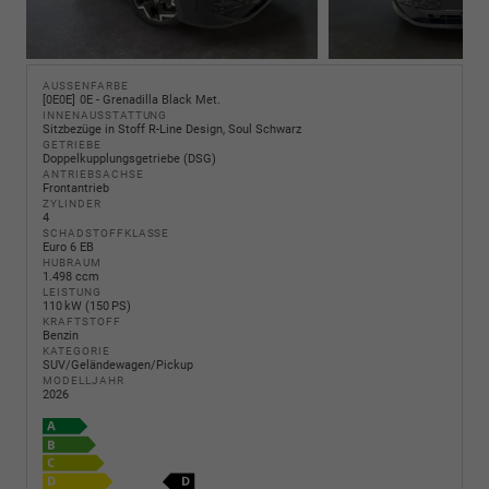
AUSSENFARBE
0E0E
0E - Grenadilla Black Met.
INNENAUSSTATTUNG
Sitzbezüge in Stoff R-Line Design, Soul Schwarz
GETRIEBE
Doppelkupplungsgetriebe (DSG)
ANTRIEBSACHSE
Frontantrieb
ZYLINDER
4
SCHADSTOFFKLASSE
Euro 6 EB
HUBRAUM
1.498 ccm
LEISTUNG
110 kW (150 PS)
KRAFTSTOFF
Benzin
KATEGORIE
SUV/Geländewagen/Pickup
MODELLJAHR
2026