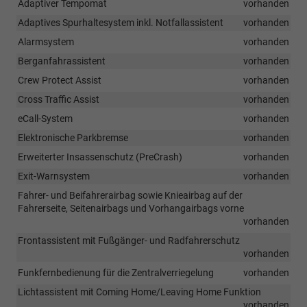
Adaptiver Tempomat
vorhanden
Adaptives Spurhaltesystem inkl. Notfallassistent
vorhanden
Alarmsystem
vorhanden
Berganfahrassistent
vorhanden
Crew Protect Assist
vorhanden
Cross Traffic Assist
vorhanden
eCall-System
vorhanden
Elektronische Parkbremse
vorhanden
Erweiterter Insassenschutz (PreCrash)
vorhanden
Exit-Warnsystem
vorhanden
Fahrer- und Beifahrerairbag sowie Knieairbag auf der
Fahrerseite, Seitenairbags und Vorhangairbags vorne
vorhanden
Frontassistent mit Fußgänger- und Radfahrerschutz
vorhanden
Funkfernbedienung für die Zentralverriegelung
vorhanden
Lichtassistent mit Coming Home/Leaving Home Funktion
vorhanden