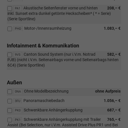
Akustische Seitenfenster vorne und hinten
208,– €
PA1
inkl. Sunset extra dunkel getönte Heckscheiben* ( * = Serie)
(Serie Sportline)
Motor-/Innenraumheizung
1.083,– €
PHD
Infotainment & Kommunikation
Canton Sound System (nur i.V.m. Notrad
582,– €
9VS
PJB) (nicht i.V.m. Seitenairbags vorne und Seitenairbags hinten
6C4) (Serie Sportline)
Außen
Ohne Modellbezeichnung
ohne Aufpreis
0NA
Panoramaschiebedach
1.056,– €
3FU
Schwenkbare Anhängerkupplung
687,– €
PK0
Schwenkbare Anhängerkupplung mit Trailer
765,– €
PK1
Assist (Bei Selection, nur i.V.m. Assisted Drive Plus PR1 und Bei