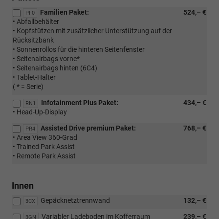
Familien Paket:
524,– €
PF0
• Abfallbehälter
• Kopfstützen mit zusätzlicher Unterstützung auf der
Rücksitzbank
• Sonnenrollos für die hinteren Seitenfenster
• Seitenairbags vorne*
• Seitenairbags hinten (6C4)
• Tablet-Halter
( * = Serie)
Infotainment Plus Paket:
434,– €
RN1
• Head-Up-Display
Assisted Drive premium Paket:
768,– €
PR4
• Area View 360-Grad
• Trained Park Assist
• Remote Park Assist
Innen
Gepäcknetztrennwand
132,– €
3CX
Variabler Ladeboden im Kofferraum
239,– €
3GN