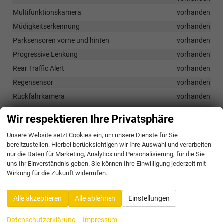
Multifunktionskamera
vorhanden
Müdigkeitserkennung
vorhanden
Parksensoren vorne und hinten
vorhanden
Progressive Lenkung
vorhanden
Rear Traffic Alert
vorhanden
Regensensor
vorhanden
Rückfahrkamera
vorhanden
Side Assist
vorhanden
Wir respektieren Ihre Privatsphäre
Unsere Website setzt Cookies ein, um unsere Dienste für Sie
Außen
bereitzustellen. Hierbei berücksichtigen wir Ihre Auswahl und verarbeiten
Anhängervorbereitung
vorhanden
nur die Daten für Marketing, Analytics und Personalisierung, für die Sie
uns Ihr Einverständnis geben. Sie können Ihre Einwilligung jederzeit mit
Chromleisten um die Fenster
vorhanden
Wirkung für die Zukunft widerrufen.
Dachreling in Silber
vorhanden
Dynamische Fahrwerksregelung (DCC Plus)
vorhanden
Alle akzeptieren
Alle ablehnen
Einstellungen
Dynamische Scheinwerferregelung
vorhanden
Datenschutzerklärung
Impressum
Elektrisch anklappbare Außenspiegel mit Boardingspots, Logo,