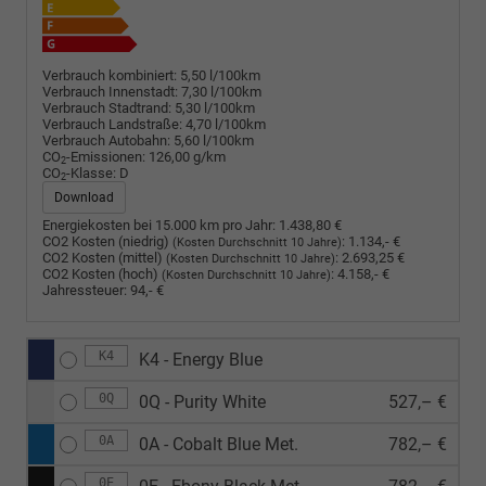
Verbrauch kombiniert:
5,50 l/100km
Verbrauch Innenstadt:
7,30 l/100km
Verbrauch Stadtrand:
5,30 l/100km
Verbrauch Landstraße:
4,70 l/100km
Verbrauch Autobahn:
5,60 l/100km
CO
-Emissionen:
126,00 g/km
2
CO
-Klasse:
D
2
Download
Energiekosten bei 15.000 km pro Jahr:
1.438,80 €
CO2 Kosten (niedrig)
:
1.134,- €
(Kosten Durchschnitt 10 Jahre)
CO2 Kosten (mittel)
:
2.693,25 €
(Kosten Durchschnitt 10 Jahre)
CO2 Kosten (hoch)
:
4.158,- €
(Kosten Durchschnitt 10 Jahre)
Jahressteuer:
94,- €
K4
K4 - Energy Blue
0Q
0Q - Purity White
527,– €
0A
0A - Cobalt Blue Met.
782,– €
0E