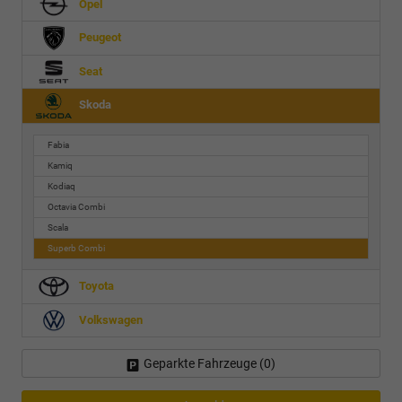
Opel
Peugeot
Seat
Skoda
Fabia
Kamiq
Kodiaq
Octavia Combi
Scala
Superb Combi
Toyota
Volkswagen
Geparkte Fahrzeuge (
0
)