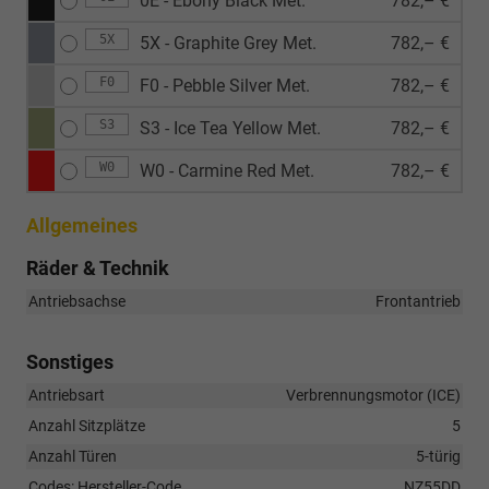
0E - Ebony Black Met.
782,– €
5X
5X - Graphite Grey Met.
782,– €
F0
F0 - Pebble Silver Met.
782,– €
S3
S3 - Ice Tea Yellow Met.
782,– €
W0
W0 - Carmine Red Met.
782,– €
Allgemeines
Räder & Technik
Antriebsachse
Frontantrieb
Sonstiges
Antriebsart
Verbrennungsmotor (ICE)
Anzahl Sitzplätze
5
Anzahl Türen
5-türig
Codes: Hersteller-Code
NZ55DD