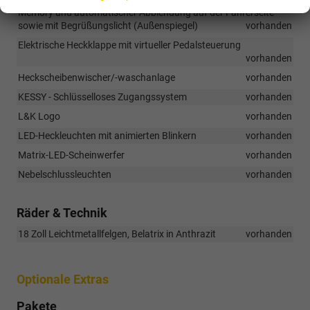
Memory und automatischer Abblendung auf der Fahrerseite
sowie mit Begrüßungslicht (Außenspiegel)
vorhanden
Elektrische Heckklappe mit virtueller Pedalsteuerung
vorhanden
Heckscheibenwischer/-waschanlage
vorhanden
KESSY - Schlüsselloses Zugangssystem
vorhanden
L&K Logo
vorhanden
LED-Heckleuchten mit animierten Blinkern
vorhanden
Matrix-LED-Scheinwerfer
vorhanden
Nebelschlussleuchten
vorhanden
Räder & Technik
18 Zoll Leichtmetallfelgen, Belatrix in Anthrazit
vorhanden
Optionale Extras
Pakete