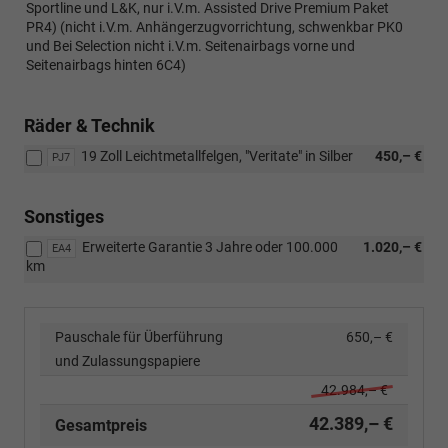
Sportline und L&K, nur i.V.m. Assisted Drive Premium Paket
PR4) (nicht i.V.m. Anhängerzugvorrichtung, schwenkbar PK0
und Bei Selection nicht i.V.m. Seitenairbags vorne und
Seitenairbags hinten 6C4)
Räder & Technik
19 Zoll Leichtmetallfelgen, "Veritate" in Silber
450,– €
PJ7
Sonstiges
Erweiterte Garantie 3 Jahre oder 100.000
1.020,– €
EA4
km
Pauschale für Überführung
650,– €
und Zulassungspapiere
42.984,– €
42.389,– €
Gesamtpreis