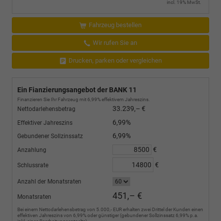
incl. 19% MwSt.
Fahrzeug bestellen
Wir rufen Sie an
Drucken, parken oder vergleichen
Ein Fianzierungsangebot der BANK 11
Finanzieren Sie Ihr Fahrzeug mit 6,99% effektivem Jahreszins.
33.239,– €
Nettodarlehensbetrag
6,99%
Effektiver Jahreszins
6,99%
Gebundener Sollzinssatz
€
Anzahlung
€
Schlussrate
Anzahl der Monatsraten
451,– €
Monatsraten
Bei einem Nettodarlehensbetrag von 5.000,- EUR erhalten zwei Drittel der Kunden einen
effektiven Jahreszins von 6,99% oder günstiger (gebundener Sollzinssatz 6,99% p.a.