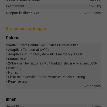
Leergewicht
1576 kg
Rußpartikelfilter / SCR
vorhanden
Serienausstattungen
Pakete
Skoda Superb Combi L&K – Extras zur Serie DE:
• Adaptiver Tempomat (ACC)
• Adaptives Spurhaltesystem inkl. Emergency Assist
• Stauassistent
• 2-Speichen beheizbares Multifunktionslederlenkrad mit DSG-
Steuerung
• Notrad
• Elektrische Heckklappe mit virtueller Pedalsteuerung
• Regensensor
vorhanden
Innen
Smart Dials
vorhanden