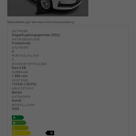
Beispielbilder, ggf. teilweise mit Sonderausstattung
GETRIEBE
Doppelkupplungsgetriebe (DSG)
ANTRIEBSACHSE
Frontantrieb
ZYLINDER
4
PARTIKELFILTER
1
SCHADSTOFFKLASSE
Euro 6 EB
HUBRAUM
1.498 ccm
LEISTUNG
110 kW (150 PS)
KRAFTSTOFF
Benzin
KATEGORIE
Kombi
MODELLJAHR
2026