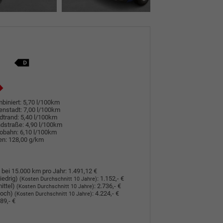
biniert:
5,70 l/100km
enstadt:
7,00 l/100km
dtrand:
5,40 l/100km
dstraße:
4,90 l/100km
tobahn:
6,10 l/100km
en:
128,00 g/km
 bei 15.000 km pro Jahr:
1.491,12 €
iedrig)
:
1.152,- €
(Kosten Durchschnitt 10 Jahre)
ittel)
:
2.736,- €
(Kosten Durchschnitt 10 Jahre)
hoch)
:
4.224,- €
(Kosten Durchschnitt 10 Jahre)
89,- €