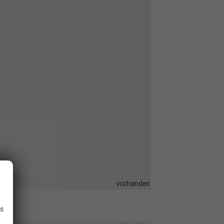
vorhanden
.
is