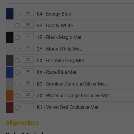
K4
K4 - Energy Blue
9P
9P - Candy White
1Z
1Z - Black Magic Met.
2Y
2Y - Moon White Met.
5X
5X - Graphite Grey Met.
8X
8X - Race Blue Met.
B3
B3 - Smokey Diamond Silver Met.
2X
2X - Phoenix Orange Exclusive Met.
K1
K1 - Velvet Red Exclusive Met.
Allgemeines