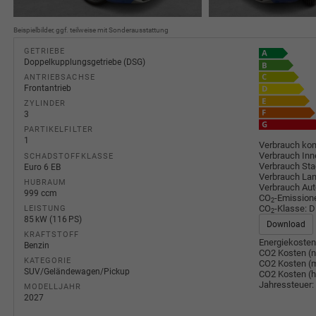
Beispielbilder, ggf. teilweise mit Sonderausstattung
GETRIEBE
Doppelkupplungsgetriebe (DSG)
ANTRIEBSACHSE
Frontantrieb
ZYLINDER
3
PARTIKELFILTER
1
Verbrauch kom
Verbrauch Inn
SCHADSTOFFKLASSE
Verbrauch Sta
Euro 6 EB
Verbrauch Lan
HUBRAUM
Verbrauch Au
999 ccm
CO
-Emission
2
CO
-Klasse:
D
LEISTUNG
2
85 kW (116 PS)
Download
KRAFTSTOFF
Energiekosten
Benzin
CO2 Kosten (n
KATEGORIE
CO2 Kosten (m
SUV/Geländewagen/Pickup
CO2 Kosten (
Jahressteuer:
MODELLJAHR
2027