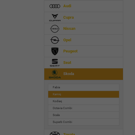
Audi
Cupra
Nissan
Opel
Peugeot
Seat
Skoda
Fabia
Kamiq
Kodiaq
Octavia Combi
Scala
Superb Combi
Toyota