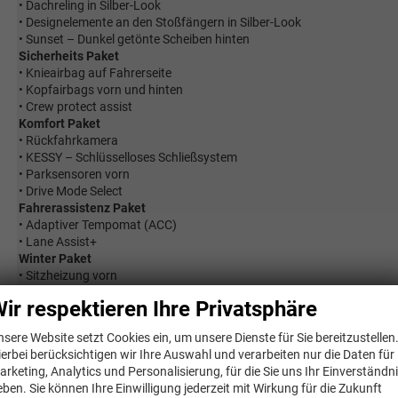
• Dachreling in Silber-Look
• Designelemente an den Stoßfängern in Silber-Look
• Sunset – Dunkel getönte Scheiben hinten
Sicherheits Paket
• Knieairbag auf Fahrerseite
• Kopfairbags vorn und hinten
• Crew protect assist
Komfort Paket
• Rückfahrkamera
• KESSY – Schlüsselloses Schließsystem
• Parksensoren vorn
• Drive Mode Select
Fahrerassistenz Paket
• Adaptiver Tempomat (ACC)
• Lane Assist+
Winter Paket
• Sitzheizung vorn
• Sprinklerflüssigkeitsanzeige
ir respektieren Ihre Privatsphäre
• 2-Speichen-Multifunktionslederlenkrad, beheizbar
nsere Website setzt Cookies ein, um unsere Dienste für Sie bereitzustellen
ierbei berücksichtigen wir Ihre Auswahl und verarbeiten nur die Daten für
arketing, Analytics und Personalisierung, für die Sie uns Ihr Einverständn
Innen
eben. Sie können Ihre Einwilligung jederzeit mit Wirkung für die Zukunft