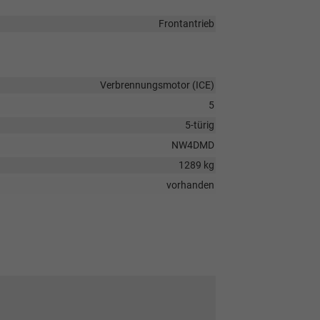
Frontantrieb
Verbrennungsmotor (ICE)
5
5-türig
NW4DMD
1289 kg
vorhanden