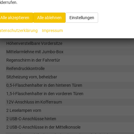
Elektrische Fensterheber hinten
iderrufen.
Elektrische Fensterheber vorn
Alle akzeptieren
Alle ablehnen
Einstellungen
Geteilte Rücksitzbank 60/40
Gurtwarnung für die Rücksitze
atenschutzerklärung
Impressum
Gurtwarnung für Fahrer- und Beifahrersitz
Höhenverstellbare Vordersitze
Mittelarmlehne mit Jumbo-Box
Regenschirm in der Fahrertür
Reifendruckkontrolle
Sitzheizung vorn, beheizbar
0,5-l-Flaschenhalter in den hinteren Türen
1,5-l-Flaschenhalter in den vorderen Türen
12V-Anschluss im Kofferraum
2 Leselampen vorn
2 USB-C-Anschlüsse hinten
2 USB-C-Anschlüsse in der Mittelkonsole