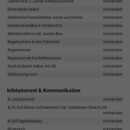
Climatronic 2-Zonen-Klimaautomatik
vorhanden
Drive Mode Select
vorhanden
Elektrische Fensterheber vorne und hinten
vorhanden
Höhenverstellbare Vordersitze
vorhanden
Mittelarmlehne mit Jumbo Box
vorhanden
Regenschirm in der Fahrertür
vorhanden
Regensensor
vorhanden
Reparaturset bei Reifenpanne
vorhanden
Rücksitzbank teilbar 60/40
vorhanden
Sitzheizung vorn
vorhanden
Infotainment & Kommunikation
8 Lautsprecher
vorhanden
8,25-Zoll Skoda Infotainment inkl. kabelloses SmartLink
vorhanden
8-Zoll Digitaldisplay
vorhanden
Bluetooth
vorhanden