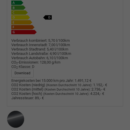
Verbrauch kombiniert:
5,70 l/100km
Verbrauch Innenstadt:
7,00 l/100km
Verbrauch Stadtrand:
5,40 l/100km
Verbrauch Landstraße:
4,90 l/100km
Verbrauch Autobahn:
6,10 l/100km
CO
-Emissionen:
128,00 g/km
2
CO
-Klasse:
D
2
Download
Energiekosten bei 15.000 km pro Jahr:
1.491,12 €
CO2 Kosten (niedrig)
:
1.152,- €
(Kosten Durchschnitt 10 Jahre)
CO2 Kosten (mittel)
:
2.736,- €
(Kosten Durchschnitt 10 Jahre)
CO2 Kosten (hoch)
:
4.224,- €
(Kosten Durchschnitt 10 Jahre)
Jahressteuer:
89,- €