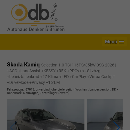
Menü
Skoda Kamiq
Selection 1.0 TSI 116PS/85kW DSG 2026 |
+ACC +LaneAssist +KESSY +RFK +PDCv+h +Sitzhzg
+beheizb.Lenkrad +2Z-Klima +LED +CarPlay +VirtualCockpit
+DriveMode +Privacy +16"LM
Fahrzeugnr.
:
67013
, unverbindliche Lieferzeit:
4 Wochen
, Landesversion: DK -
Dänemark,
Neuwagen
, Zentrallager (extern)