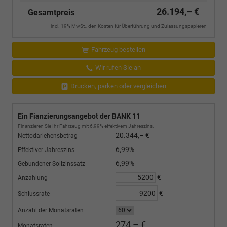
26.194,– €
Gesamtpreis
incl. 19% MwSt., den Kosten für Überführung und Zulassungspapieren
Fahrzeug bestellen
Wir rufen Sie an
Drucken, parken oder vergleichen
Ein Fianzierungsangebot der BANK 11
Finanzieren Sie Ihr Fahrzeug mit 6,99% effektivem Jahreszins.
20.344,– €
Nettodarlehensbetrag
6,99%
Effektiver Jahreszins
6,99%
Gebundener Sollzinssatz
€
Anzahlung
€
Schlussrate
Anzahl der Monatsraten
274,– €
Monatsraten