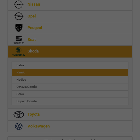
Nissan
Opel
Peugeot
Seat
Skoda
Fabia
Kamiq
Kodiaq
Octavia Combi
Scala
Superb Combi
Toyota
Volkswagen