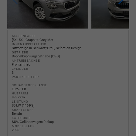
AUSSENFARBE
5X
5X - Graphite Grey Met.
INNENAUSSTATTUNG
Sitzbezüge in Schwarz/Grau, Selection Design
GETRIEBE
Doppelkupplungsgetriebe (DSG)
ANTRIEBSACHSE
Frontantrieb
ZYLINDER
3
PARTIKELFILTER
1
SCHADSTOFFKLASSE
Euro 6 EB
HUBRAUM
999 ccm
LEISTUNG
85 kW (116 PS)
KRAFTSTOFF
Benzin
KATEGORIE
SUV/Geländewagen/Pickup
MODELLJAHR
2026