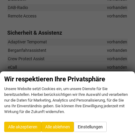
DAB-Radio
vorhanden
Remote Access
vorhanden
Sicherheit & Assistenz
Adaptiver Tempomat
vorhanden
Berganfahrassistent
vorhanden
Crew Protect Assist
vorhanden
eCall
vorhanden
Front Assist mit Fußgängerschutz
vorhanden
Wir respektieren Ihre Privatsphäre
Frontairbag auf Fahrer- und Beifahrerseite
vorhanden
Unsere Website setzt Cookies ein, um unsere Dienste für Sie
ISOFIX und Top Tether auf den äußeren Rücksitzen sowie auf
bereitzustellen. Hierbei berücksichtigen wir Ihre Auswahl und verarbeiten
dem Beifahrersitz vorn
vorhanden
nur die Daten für Marketing, Analytics und Personalisierung, für die Sie
uns Ihr Einverständnis geben. Sie können Ihre Einwilligung jederzeit mit
KESSY - schlüsselloses Schließsystem
vorhanden
Wirkung für die Zukunft widerrufen.
Knieairbag auf Fahrerseite
vorhanden
Kopfairbags vorn und hinten
vorhanden
Alle akzeptieren
Alle ablehnen
Einstellungen
Multikollisionsbremse
vorhanden