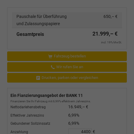
Pauschale für Überführung
650,– €
und Zulassungspapiere
21.999,– €
Gesamtpreis
incl. 19% MwSt.
Fahrzeug bestellen
Wir rufen Sie an
Drucken, parken oder vergleichen
Ein Fianzierungsangebot der BANK 11
Finanzieren Sie Ihr Fahrzeug mit 6,99% effektivem Jahreszins.
16.949,– €
Nettodarlehensbetrag
6,99%
Effektiver Jahreszins
6,99%
Gebundener Sollzinssatz
€
Anzahlung