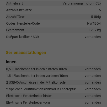
Antriebsart
Verbrennungsmotor (ICE)
Anzahl Sitzplätze
5
Anzahl Türen
5-türig
Codes: Hersteller-Code
NW4BQ4
Leergewicht
1237 kg
Rußpartikelfilter / SCR
vorhanden
Serienausstattungen
Innen
0,5-l-Flaschenhalter in den hinteren Türen
vorhanden
1,5-l-Flaschenhalter in den vorderen Türen
vorhanden
2 USB-C-Anschlüsse in der Mittelkonsole
vorhanden
2-Speichen-Multifunktionslenkrad in Lederoptik
vorhanden
Elektrische Fensterheber hinten
vorhanden
Elektrische Fensterheber vorn
vorhanden