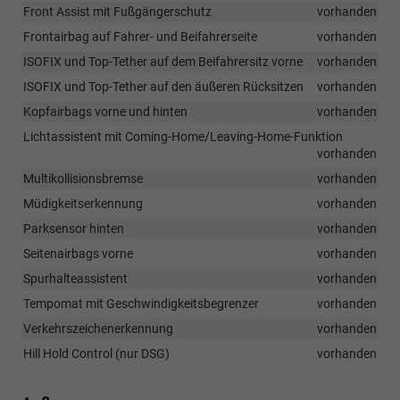
Front Assist mit Fußgängerschutz
vorhanden
Frontairbag auf Fahrer- und Beifahrerseite
vorhanden
ISOFIX und Top-Tether auf dem Beifahrersitz vorne
vorhanden
ISOFIX und Top-Tether auf den äußeren Rücksitzen
vorhanden
Kopfairbags vorne und hinten
vorhanden
Lichtassistent mit Coming-Home/Leaving-Home-Funktion
vorhanden
Multikollisionsbremse
vorhanden
Müdigkeitserkennung
vorhanden
Parksensor hinten
vorhanden
Seitenairbags vorne
vorhanden
Spurhalteassistent
vorhanden
Tempomat mit Geschwindigkeitsbegrenzer
vorhanden
Verkehrszeichenerkennung
vorhanden
Hill Hold Control (nur DSG)
vorhanden