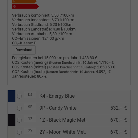
Verbrauch kombiniert:
5,50 l/100km
Verbrauch Innenstadt:
6,70 l/100km
Verbrauch Stadtrand:
5,20 l/100km
Verbrauch Landstraße:
4,80 l/100km
Verbrauch Autobahn:
5,80 l/100km
CO
-Emissionen:
124,00 g/km
2
CO
-Klasse:
D
2
Download
Energiekosten bei 15.000 km pro Jahr:
1.438,80 €
CO2 Kosten (niedrig)
:
1.116,- €
(Kosten Durchschnitt 10 Jahre)
CO2 Kosten (mittel)
:
2.650,50 €
(Kosten Durchschnitt 10 Jahre)
CO2 Kosten (hoch)
:
4.092,- €
(Kosten Durchschnitt 10 Jahre)
Jahressteuer:
80,- €
K4
K4 - Energy Blue
9P
9P - Candy White
532,– €
1Z
1Z - Black Magic Met.
670,– €
2Y
2Y - Moon White Met.
670,– €