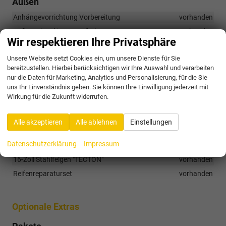
Außen
Anhängevorrichtung Vorbereitung
vorhanden
Außenspiegel in Wagenfarbe
vorhanden
Wir respektieren Ihre Privatsphäre
Basis-LED-Rückleuchten
vorhanden
Unsere Website setzt Cookies ein, um unsere Dienste für Sie
Basis-LED-Scheinwerfer
vorhanden
bereitzustellen. Hierbei berücksichtigen wir Ihre Auswahl und verarbeiten
Dachreling in Mattschwarz
vorhanden
nur die Daten für Marketing, Analytics und Personalisierung, für die Sie
uns Ihr Einverständnis geben. Sie können Ihre Einwilligung jederzeit mit
Designelemente an den Stoßfängern in Schwarz
vorhanden
Wirkung für die Zukunft widerrufen.
Fensterleisten in Mattschwarz
vorhanden
Nebelscheinwerfer
vorhanden
Alle akzeptieren
Alle ablehnen
Einstellungen
Räder & Technik
Datenschutzerklärung
Impressum
16-Zoll Stahlfelgen "TECTON"
vorhanden
Reifenreparaturset
vorhanden
Optionale Extras