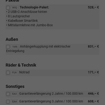
Pakete
Technologie-Paket:
528,– €
WIQ
• 2 USB-C-Anschlüsse hinten
• 8 Lautsprecher
• Kabelloser Smartlink
• Mittelarmlehne mit Jumbo-Box
Außen
Anhängerkupplung mit elektrischer
831,– €
1M6
Entriegelung
Räder & Technik
Notrad
171,– €
PJA
Sonstiges
Garantieverlängerung 2 Jahre / 100.000 km
446,– €
EA3
Garantieverlängerung 3 Jahre / 100.000 km
608,– €
EA4