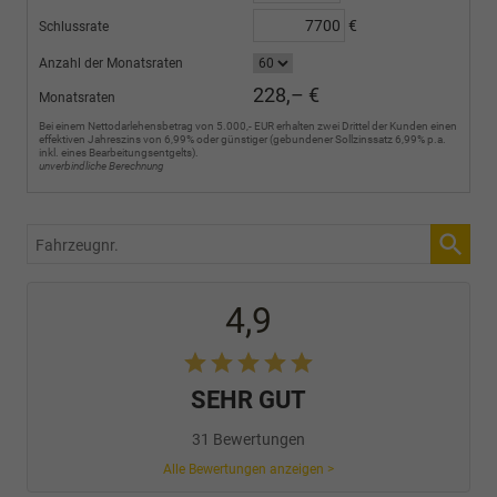
€
Schlussrate
Anzahl der Monatsraten
228,– €
Monatsraten
Bei einem Nettodarlehensbetrag von 5.000,- EUR erhalten zwei Drittel der Kunden einen
effektiven Jahreszins von 6,99% oder günstiger (gebundener Sollzinssatz 6,99% p.a.
inkl. eines Bearbeitungsentgelts).
unverbindliche Berechnung
Fahrzeugnr.
4,9
SEHR GUT
31 Bewertungen
Alle Bewertungen anzeigen >