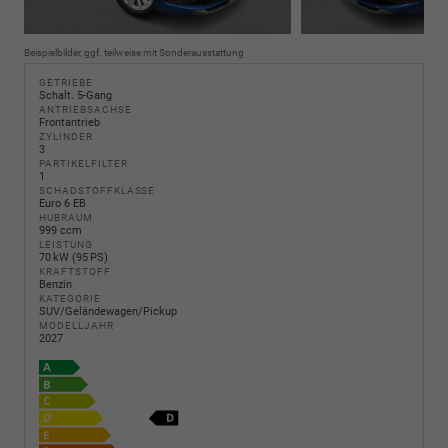
Beispielbilder, ggf. teilweise mit Sonderausstattung
GETRIEBE
Schalt. 5-Gang
ANTRIEBSACHSE
Frontantrieb
ZYLINDER
3
PARTIKELFILTER
1
SCHADSTOFFKLASSE
Euro 6 EB
HUBRAUM
999 ccm
LEISTUNG
70 kW (95 PS)
KRAFTSTOFF
Benzin
KATEGORIE
SUV/Geländewagen/Pickup
MODELLJAHR
2027