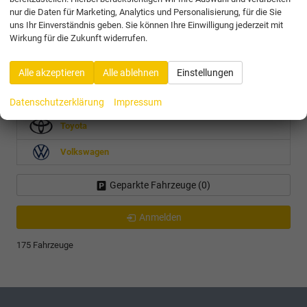
nur die Daten für Marketing, Analytics und Personalisierung, für die Sie
Fabia
uns Ihr Einverständnis geben. Sie können Ihre Einwilligung jederzeit mit
Kamiq
Wirkung für die Zukunft widerrufen.
Kodiaq
Octavia Combi
Alle akzeptieren
Alle ablehnen
Einstellungen
Scala
Superb Combi
Datenschutzerklärung
Impressum
Toyota
Volkswagen
Geparkte Fahrzeuge (
0
)
Anmelden
175 Fahrzeuge