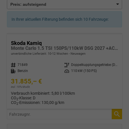
In Ihrer aktuellen Filterung befinden sich
10
Fahrzeuge:
Skoda Kamiq
Monte Carlo 1.5 TSI 150PS/110kW DSG 2027 +ACC +PANO +MATRIX +17" ALU
unverbindliche Lieferzeit: 10-12 Wochen
Neuwagen
Fahrzeugnr.
71849
Getriebe
Doppelkupplungsgetriebe (DSG)
Kraftstoff
Benzin
Leistung
110 kW (150 PS)
31.855,– €
incl. 19% MwSt.
Verbrauch kombiniert:
5,80 l/100km
CO
-Klasse:
D
2
CO
-Emissionen:
130,00 g/km
2
Fahrzeugnr.