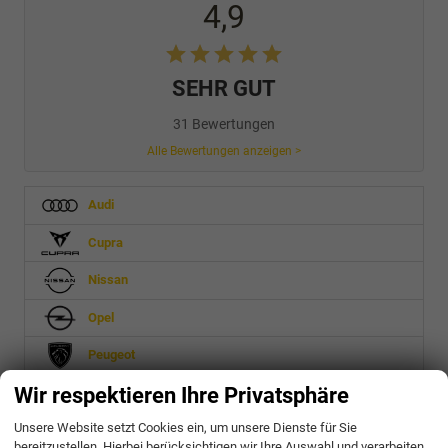
4,9
SEHR GUT
31 Bewertungen
Alle Bewertungen anzeigen >
Audi
Cupra
Nissan
Opel
Peugeot
Wir respektieren Ihre Privatsphäre
Seat
Unsere Website setzt Cookies ein, um unsere Dienste für Sie
Skoda
bereitzustellen. Hierbei berücksichtigen wir Ihre Auswahl und verarbeiten