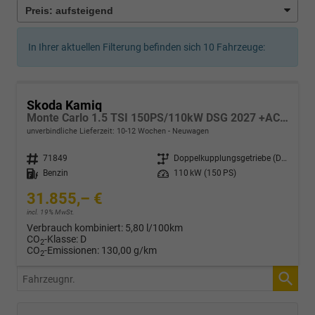
In Ihrer aktuellen Filterung befinden sich
10
Fahrzeuge:
Skoda Kamiq
Monte Carlo 1.5 TSI 150PS/110kW DSG 2027 +ACC +PANO +MATRIX +17" ALU
unverbindliche Lieferzeit: 10-12 Wochen
Neuwagen
Fahrzeugnr.
71849
Getriebe
Doppelkupplungsgetriebe (DSG)
Kraftstoff
Benzin
Leistung
110 kW (150 PS)
31.855,– €
incl. 19% MwSt.
Verbrauch kombiniert:
5,80 l/100km
CO
-Klasse:
D
2
CO
-Emissionen:
130,00 g/km
2
Fahrzeugnr.