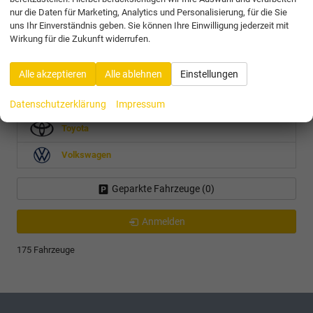
nur die Daten für Marketing, Analytics und Personalisierung, für die Sie
Fabia
uns Ihr Einverständnis geben. Sie können Ihre Einwilligung jederzeit mit
Kamiq
Wirkung für die Zukunft widerrufen.
Kodiaq
Octavia Combi
Alle akzeptieren
Alle ablehnen
Einstellungen
Scala
Superb Combi
Datenschutzerklärung
Impressum
Toyota
Volkswagen
Geparkte Fahrzeuge (
0
)
Anmelden
175 Fahrzeuge