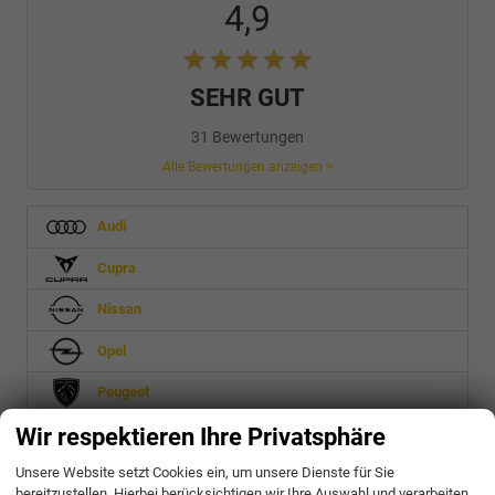
4,9
SEHR GUT
31 Bewertungen
Alle Bewertungen anzeigen >
Audi
Cupra
Nissan
Opel
Peugeot
Wir respektieren Ihre Privatsphäre
Seat
Unsere Website setzt Cookies ein, um unsere Dienste für Sie
Skoda
bereitzustellen. Hierbei berücksichtigen wir Ihre Auswahl und verarbeiten