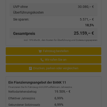
UVP ohne
30.080,– €
Überführungskosten
Sie sparen:
5.571,– €
18,5%
25.159,– €
Gesamtpreis
incl. 19% MwSt., den Kosten für Überführung und Zulassungspapieren
Fahrzeug bestellen
Wir rufen Sie an
Drucken, parken oder vergleichen
Ein Fianzierungsangebot der BANK 11
Finanzieren Sie Ihr Fahrzeug mit 6,99% effektivem Jahreszins.
19.509,– €
Nettodarlehensbetrag
6,99%
Effektiver Jahreszins
6,99%
Gebundener Sollzinssatz