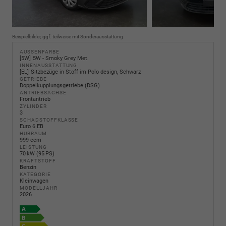
Beispielbilder, ggf. teilweise mit Sonderausstattung
AUSSENFARBE
5W
5W - Smoky Grey Met.
INNENAUSSTATTUNG
EL
Sitzbezüge in Stoff im Polo design, Schwarz
GETRIEBE
Doppelkupplungsgetriebe (DSG)
ANTRIEBSACHSE
Frontantrieb
ZYLINDER
3
SCHADSTOFFKLASSE
Euro 6 EB
HUBRAUM
999 ccm
LEISTUNG
70 kW (95 PS)
KRAFTSTOFF
Benzin
KATEGORIE
Kleinwagen
MODELLJAHR
2026