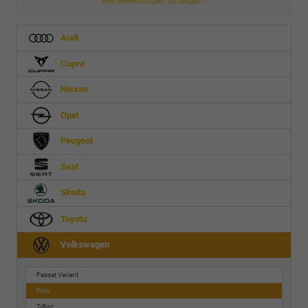
Alle Bewertungen anzeigen >
Audi
Cupra
Nissan
Opel
Peugeot
Seat
Skoda
Toyota
Volkswagen
Passat Variant
Polo
T-Roc