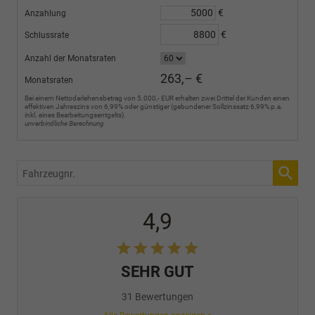
€
Anzahlung
€
Schlussrate
Anzahl der Monatsraten
263,– €
Monatsraten
Bei einem Nettodarlehensbetrag von 5.000,- EUR erhalten zwei Drittel der Kunden einen
effektiven Jahreszins von 6,99% oder günstiger (gebundener Sollzinssatz 6,99% p.a.
inkl. eines Bearbeitungsentgelts).
unverbindliche Berechnung
Fahrzeugnr.
4,9
SEHR GUT
31 Bewertungen