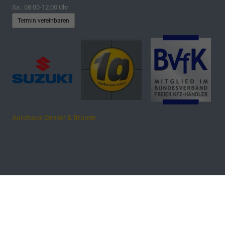
Sa.: 08:00-12:00 Uhr
Termin vereinbaren
Autohaus Denker & Brünen