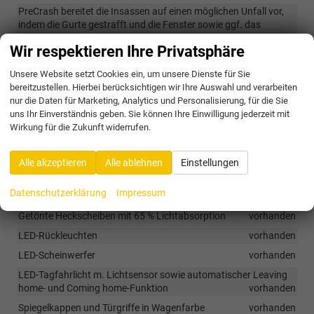
PreCrash bereitet die Insassen auf einen möglichen Unfall vor,
indem die Gurte gestrafft und die Fenster sowie ggf. das
Schiebedach geschlossen werden
vorhanden
Wir respektieren Ihre Privatsphäre
Reifendruckkontrollsystem
vorhanden
Unsere Website setzt Cookies ein, um unsere Dienste für Sie
Rückfahrkamera
vorhanden
bereitzustellen. Hierbei berücksichtigen wir Ihre Auswahl und verarbeiten
Travel Assist inkl. Lane Assist
vorhanden
nur die Daten für Marketing, Analytics und Personalisierung, für die Sie
uns Ihr Einverständnis geben. Sie können Ihre Einwilligung jederzeit mit
Verkehrszeichenerkennung
vorhanden
Wirkung für die Zukunft widerrufen.
Zentralverriegelung ohne Safelock
vorhanden
Alle akzeptieren
Alle ablehnen
Einstellungen
Außen
Datenschutzerklärung
Impressum
Außenspiegel elektrisch einstellbar
vorhanden
Getönte Heckscheiben mit 65 % Lichtabsorption
vorhanden
LED-Rückleuchten
vorhanden
LED-Scheinwerfer
vorhanden
LED-Tagfahrlicht m. Lichtsensor sowie automatischer Leaving
home- und Coming home-Funktion
vorhanden
Spiegelkappen und Türgriffe in Wagenfarbe
vorhanden