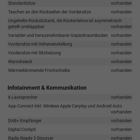
Standardsitze
vorhanden
Taschen an den Rückseiten der Vordersitze
vorhanden
Ungeteilte Rücksitzbank, die Rückenlehne ist asymmetrisch
geteilt umklappbar
vorhanden
Variabler und herausnehmbarer Gepäckraumboden
vorhanden
Vordersitze mit Höheneinstellung
vorhanden
Vordersitze mit Sitzheizung
vorhanden
Warndreieck
vorhanden
Wärmedämmende Frontscheibe
vorhanden
Infotainment & Kommunikation
6 Lautsprecher
vorhanden
App-Connect inkl. Wireless Apple Carplay und Android Auto
vorhanden
DAB+ Empfänger
vorhanden
Digital Cockpit
vorhanden
Radio Ready 2 Discover
vorhanden