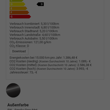
Verbrauch kombiniert:
5,30 l/100km
Verbrauch Innenstadt:
6,80 l/100km
Verbrauch Stadtrand:
5,20 l/100km
Verbrauch Landstraße:
4,60 l/100km
Verbrauch Autobahn:
5,50 l/100km
CO
-Emissionen:
121,00 g/km
2
CO
-Klasse:
D
2
Download
Energiekosten bei 15.000 km pro Jahr:
1.386,48 €
CO2 Kosten (niedrig)
:
1.089,- €
(Kosten Durchschnitt 10 Jahre)
CO2 Kosten (mittel)
:
2.586,38 €
(Kosten Durchschnitt 10 Jahre)
CO2 Kosten (hoch)
:
3.993,- €
(Kosten Durchschnitt 10 Jahre)
Jahressteuer:
73,- €
Außenfarbe
5W - Smoky Grey Met.