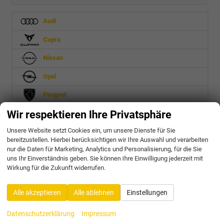
Audi
Cupra
Nissan
Opel
Peugeot
Wir respektieren Ihre Privatsphäre
Seat
Unsere Website setzt Cookies ein, um unsere Dienste für Sie
Skoda
bereitzustellen. Hierbei berücksichtigen wir Ihre Auswahl und verarbeiten
nur die Daten für Marketing, Analytics und Personalisierung, für die Sie
Toyota
uns Ihr Einverständnis geben. Sie können Ihre Einwilligung jederzeit mit
Wirkung für die Zukunft widerrufen.
Volkswagen
Alle akzeptieren
Alle ablehnen
Einstellungen
Geparkte Fahrzeuge (
0
)
Datenschutzerklärung
Impressum
Anmelden