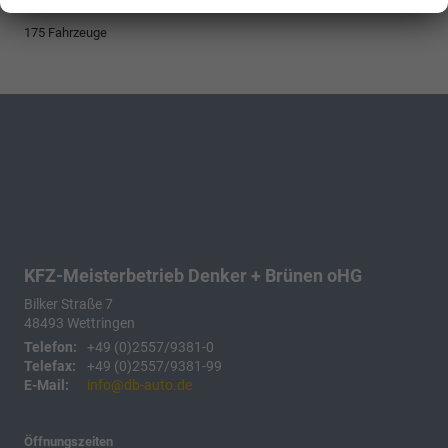
175 Fahrzeuge
KFZ-Meisterbetrieb Denker + Brünen oHG
Bilker Straße 7
48493
Wettringen
Telefon:
+49 (0)2557/9381-0
Telefax:
+49 (0)2557/9381-99
E-Mail:
info@db-auto.de
Öffnungszeiten