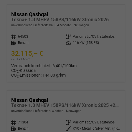
Nissan Qashqai
Tekna+ 1.3 MHEV 158PS/116kW Xtronic 2026
unverbindliche Lieferzeit: Ca. 3-4 Monate
Neuwagen
Fahrzeugnr.
64503
Getriebe
Variomatic/CVT, stufenlos
Kraftstoff
Benzin
Leistung
116 kW (158 PS)
32.115,– €
incl. 19% MwSt.
Verbrauch kombiniert:
6,40 l/100km
CO
-Klasse:
E
2
CO
-Emissionen:
144,00 g/km
2
Nissan Qashqai
Tekna+ 1.3 MHEV 158PS/116kW Xtronic 2025 +20"ALU+PANO+BOSE+HuD
unverbindliche Lieferzeit:
4 Wochen
Neuwagen
Fahrzeugnr.
71304
Getriebe
Variomatic/CVT, stufenlos
Kraftstoff
Benzin
Außenfarbe
KY0 - Metallic Silver Met. (nicht bestellbar)