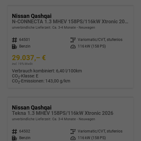
Nissan Qashqai
N-CONNECTA 1.3 MHEV 158PS/116kW Xtronic 2026
unverbindliche Lieferzeit: Ca. 3-4 Monate
Neuwagen
Fahrzeugnr.
64501
Getriebe
Variomatic/CVT, stufenlos
Kraftstoff
Benzin
Leistung
116 kW (158 PS)
29.037,– €
incl. 19% MwSt.
Verbrauch kombiniert:
6,40 l/100km
CO
-Klasse:
E
2
CO
-Emissionen:
143,00 g/km
2
Nissan Qashqai
Tekna 1.3 MHEV 158PS/116kW Xtronic 2026
unverbindliche Lieferzeit: Ca. 3-4 Monate
Neuwagen
Fahrzeugnr.
64502
Getriebe
Variomatic/CVT, stufenlos
Kraftstoff
Benzin
Leistung
116 kW (158 PS)