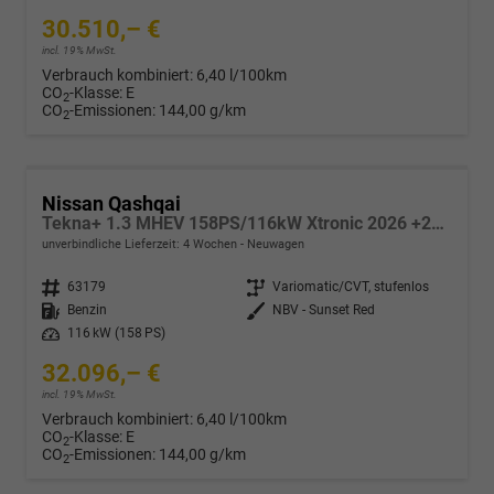
30.510,– €
incl. 19% MwSt.
Verbrauch kombiniert:
6,40 l/100km
CO
-Klasse:
E
2
CO
-Emissionen:
144,00 g/km
2
Nissan Qashqai
Tekna+ 1.3 MHEV 158PS/116kW Xtronic 2026 +20"ALU+PANO+BOSE+HuD
unverbindliche Lieferzeit:
4 Wochen
Neuwagen
Fahrzeugnr.
63179
Getriebe
Variomatic/CVT, stufenlos
Kraftstoff
Benzin
Außenfarbe
NBV - Sunset Red
Leistung
116 kW (158 PS)
32.096,– €
incl. 19% MwSt.
Verbrauch kombiniert:
6,40 l/100km
CO
-Klasse:
E
2
CO
-Emissionen:
144,00 g/km
2