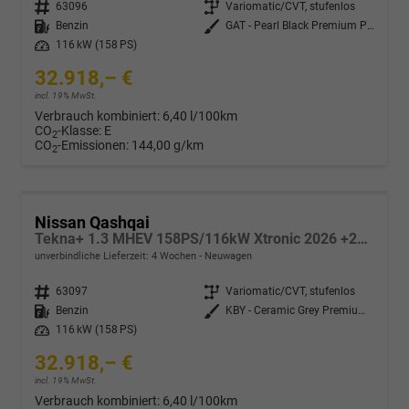
Fahrzeugnr.
63096
Getriebe
Variomatic/CVT, stufenlos
Kraftstoff
Benzin
Außenfarbe
GAT - Pearl Black Premium Perleffekt
Leistung
116 kW (158 PS)
32.918,– €
incl. 19% MwSt.
Verbrauch kombiniert:
6,40 l/100km
CO
-Klasse:
E
2
CO
-Emissionen:
144,00 g/km
2
Nissan Qashqai
Tekna+ 1.3 MHEV 158PS/116kW Xtronic 2026 +20"ALU+PANO+BOSE+HuD
unverbindliche Lieferzeit:
4 Wochen
Neuwagen
Fahrzeugnr.
63097
Getriebe
Variomatic/CVT, stufenlos
Kraftstoff
Benzin
Außenfarbe
KBY - Ceramic Grey Premium Met.
Leistung
116 kW (158 PS)
32.918,– €
incl. 19% MwSt.
Verbrauch kombiniert:
6,40 l/100km