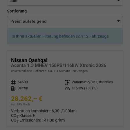
Sortierung
In Ihrer aktuellen Filterung befinden sich
12
Fahrzeuge:
Nissan Qashqai
Acenta 1.3 MHEV 158PS/116kW Xtronic 2026
unverbindliche Lieferzeit: Ca. 3-4 Monate
Neuwagen
Fahrzeugnr.
64500
Getriebe
Variomatic/CVT, stufenlos
Kraftstoff
Benzin
Leistung
116 kW (158 PS)
28.262,– €
incl. 19% MwSt.
Verbrauch kombiniert:
6,30 l/100km
CO
-Klasse:
E
2
CO
-Emissionen:
141,00 g/km
2