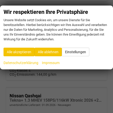
Wir respektieren Ihre Privatsphäre
Nissan Qashqai
Unsere Website setzt Cookies ein, um unsere Dienste für Sie
Tekna+ 1.3 MHEV 158PS/116kW Xtronic 2026 +20"ALU+PANO+BOSE+HuD
bereitzustellen. Hierbei berücksichtigen wir Ihre Auswahl und verarbeiten
unverbindliche Lieferzeit:
4 Wochen
Neuwagen
nur die Daten für Marketing, Analytics und Personalisierung, für die Sie
uns Ihr Einverständnis geben. Sie können Ihre Einwilligung jederzeit mit
Fahrzeugnr.
63095
Getriebe
Variomatic/CVT, stufenlos
Wirkung für die Zukunft widerrufen.
Kraftstoff
Benzin
Außenfarbe
KAD - Dark Metal Grey Met.
Leistung
116 kW (158 PS)
Alle akzeptieren
Alle ablehnen
Einstellungen
32.834,– €
incl. 19% MwSt.
Datenschutzerklärung
Impressum
Verbrauch kombiniert:
6,40 l/100km
CO
-Klasse:
E
2
CO
-Emissionen:
144,00 g/km
2
Nissan Qashqai
Tekna+ 1.3 MHEV 158PS/116kW Xtronic 2026 +20"ALU+PANO+BOSE+HuD
unverbindliche Lieferzeit:
01.09.2026
Neuwagen