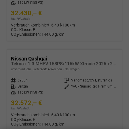
Leistung
116 kW (158 PS)
32.430,– €
incl. 19% MwSt.
Verbrauch kombiniert:
6,40 l/100km
CO
-Klasse:
E
2
CO
-Emissionen:
144,00 g/km
2
Nissan Qashqai
Tekna+ 1.3 MHEV 158PS/116kW Xtronic 2026 +20"ALU+PANO+BOSE+HuD
unverbindliche Lieferzeit:
4 Wochen
Neuwagen
Fahrzeugnr.
69304
Getriebe
Variomatic/CVT, stufenlos
Kraftstoff
Benzin
Außenfarbe
YAU - Sunset Red Premium Met. mit Dach in Solid Black
Leistung
116 kW (158 PS)
32.572,– €
incl. 19% MwSt.
Verbrauch kombiniert:
6,40 l/100km
CO
-Klasse:
E
2
CO
-Emissionen:
144,00 g/km
2