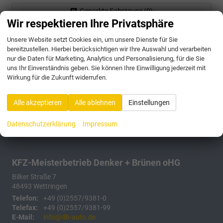
Geparkte Fahrzeuge (
0
)
Wir respektieren Ihre Privatsphäre
Anmelden
Unsere Website setzt Cookies ein, um unsere Dienste für Sie
bereitzustellen. Hierbei berücksichtigen wir Ihre Auswahl und verarbeiten
175 Fahrzeuge
nur die Daten für Marketing, Analytics und Personalisierung, für die Sie
uns Ihr Einverständnis geben. Sie können Ihre Einwilligung jederzeit mit
Wirkung für die Zukunft widerrufen.
Alle akzeptieren
Alle ablehnen
Einstellungen
Datenschutzerklärung
Impressum
KFZ-Meisterbetrieb Denker + Brünen oHG
Bilker Straße 7
48493
Wettringen
Telefon:
+49 (0)2557/9381-0
Telefax:
+49 (0)2557/9381-99
E-Mail:
info@db-auto.de