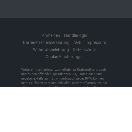
Anmelden
Händlerlogin
Barrierefreiheitserklärung
AGB
Impressum
Widerrufsbelehrung
Datenschutz
Cookie-Einstellungen
Weitere Informationen zum offiziellen Kraftstoffverbrauch
und zu den offiziellen spezifischen CO
-Emissionen und
2
gegebenenfalls zum Stromverbrauch neuer PKW können
dem 'Leitfaden über den offiziellen Kraftstoffverbrauch, die
offiziellen spezifischen CO
-Emissionen und den offiziellen
2
Stromverbrauch neuer PKW' entnommen werden, der an
allen Verkaufsstellen und bei der 'Deutschen Automobil
Treuhand GmbH' unentgeltlich erhältlich ist unter
www.dat.de.
© 2026
KFZ-Meisterbetrieb Denker + Brünen oHG
,
Bilker
Straße 7
,
48493
Wettringen,
+49 (0)2557/9381-0