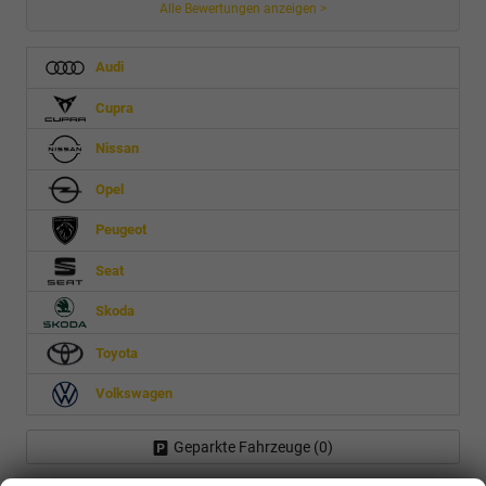
Alle Bewertungen anzeigen >
Audi
Cupra
Nissan
Opel
Peugeot
Seat
Skoda
Toyota
Volkswagen
Geparkte Fahrzeuge (
0
)