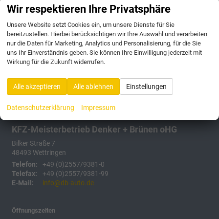
Anmelden
Wir respektieren Ihre Privatsphäre
Unsere Website setzt Cookies ein, um unsere Dienste für Sie
175 Fahrzeuge
bereitzustellen. Hierbei berücksichtigen wir Ihre Auswahl und verarbeiten
nur die Daten für Marketing, Analytics und Personalisierung, für die Sie
uns Ihr Einverständnis geben. Sie können Ihre Einwilligung jederzeit mit
Wirkung für die Zukunft widerrufen.
Alle akzeptieren
Alle ablehnen
Einstellungen
Datenschutzerklärung
Impressum
KFZ-Meisterbetrieb Denker + Brünen oHG
Bilker Straße 7
48493
Wettringen
Telefon:
+49 (0)2557/9381-0
Telefax:
+49 (0)2557/9381-99
E-Mail:
info@db-auto.de
Öffnungszeiten