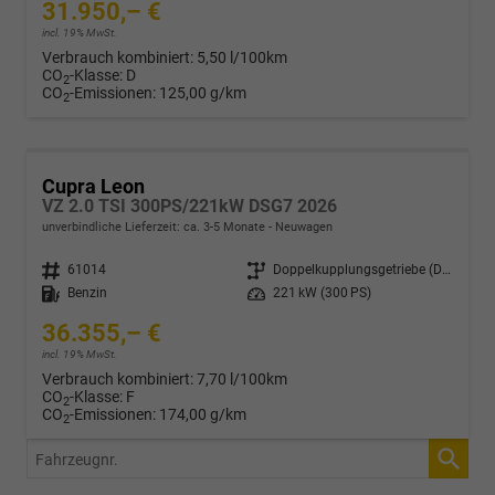
31.950,– €
incl. 19% MwSt.
Verbrauch kombiniert:
5,50 l/100km
CO
-Klasse:
D
2
CO
-Emissionen:
125,00 g/km
2
Cupra Leon
VZ 2.0 TSI 300PS/221kW DSG7 2026
unverbindliche Lieferzeit: ca. 3-5 Monate
Neuwagen
Fahrzeugnr.
61014
Getriebe
Doppelkupplungsgetriebe (DSG)
Kraftstoff
Benzin
Leistung
221 kW (300 PS)
36.355,– €
incl. 19% MwSt.
Verbrauch kombiniert:
7,70 l/100km
CO
-Klasse:
F
2
CO
-Emissionen:
174,00 g/km
2
Fahrzeugnr.