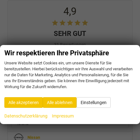
4,9
SEHR GUT
31 Bewertungen
Wir respektieren Ihre Privatsphäre
Alle Bewertungen anzeigen >
Unsere Website setzt Cookies ein, um unsere Dienste für Sie
bereitzustellen. Hierbei berücksichtigen wir Ihre Auswahl und verarbeiten
Audi
nur die Daten für Marketing, Analytics und Personalisierung, für die Sie
uns Ihr Einverständnis geben. Sie können Ihre Einwilligung jederzeit mit
Cupra
Wirkung für die Zukunft widerrufen.
Formentor
Alle akzeptieren
Alle ablehnen
Einstellungen
Formentor VZ5
Leon
Datenschutzerklärung
Impressum
Leon Sportstourer
Terramar
Nissan