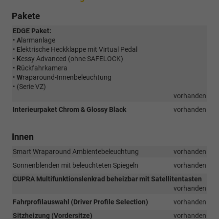
Pakete
EDGE Paket:
•
A
larmanlage
•
E
lektrische Heckklappe mit Virtual Pedal
•
K
essy Advanced (ohne SAFELOCK)
•
R
ückfahrkamera
•
W
raparound-Innenbeleuchtung
• (Serie VZ)
vorhanden
Interieurpaket Chrom & Glossy Black
vorhanden
Innen
Smart Wraparound Ambientebeleuchtung
vorhanden
Sonnenblenden mit beleuchteten Spiegeln
vorhanden
CUPRA Multifunktionslenkrad beheizbar mit Satellitentasten
vorhanden
Fahrprofilauswahl (Driver Profile Selection)
vorhanden
Sitzheizung (Vordersitze)
vorhanden