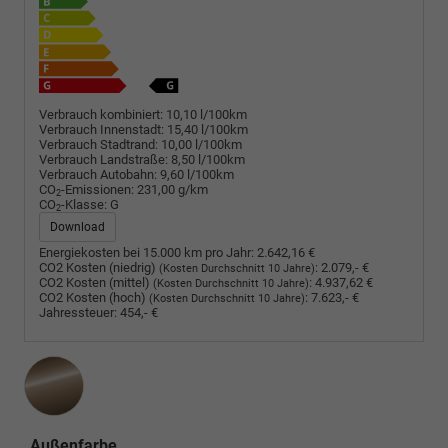
Verbrauch kombiniert:
10,10 l/100km
Verbrauch Innenstadt:
15,40 l/100km
Verbrauch Stadtrand:
10,00 l/100km
Verbrauch Landstraße:
8,50 l/100km
Verbrauch Autobahn:
9,60 l/100km
CO
-Emissionen:
231,00 g/km
2
CO
-Klasse:
G
2
Download
Energiekosten bei 15.000 km pro Jahr:
2.642,16 €
CO2 Kosten (niedrig)
:
2.079,- €
(Kosten Durchschnitt 10 Jahre)
CO2 Kosten (mittel)
:
4.937,62 €
(Kosten Durchschnitt 10 Jahre)
CO2 Kosten (hoch)
:
7.623,- €
(Kosten Durchschnitt 10 Jahre)
Jahressteuer:
454,- €
Außenfarbe