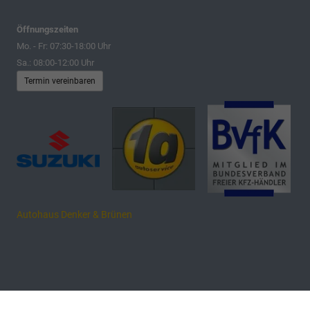
Öffnungszeiten
Mo. - Fr: 07:30-18:00 Uhr
Sa.: 08:00-12:00 Uhr
Termin vereinbaren
Autohaus Denker & Brünen