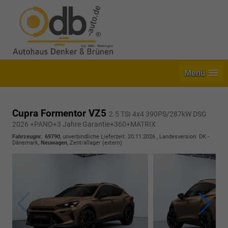
Menü
Cupra Formentor VZ5
2.5 TSI 4x4 390PS/287kW DSG
2026 +PANO+3 Jahre Garantie+360+MATRIX
Fahrzeugnr.
:
69790
, unverbindliche Lieferzeit:
20.11.2026
, Landesversion: DK -
Dänemark,
Neuwagen
, Zentrallager (extern)