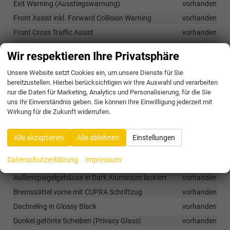
Exit Warning (Ausstiegswarnung)
vorhanden
Front Assist inkl. Forward Collision Warning
vorhanden
Front Cross Traffic Assist
vorhanden
Keyless Advanced (schlüsselloses Schließ- und Startsystem)
Wir respektieren Ihre Privatsphäre
vorhanden
Lane Assist Plus
vorhanden
Unsere Website setzt Cookies ein, um unsere Dienste für Sie
bereitzustellen. Hierbei berücksichtigen wir Ihre Auswahl und verarbeiten
nur die Daten für Marketing, Analytics und Personalisierung, für die Sie
Außen
uns Ihr Einverständnis geben. Sie können Ihre Einwilligung jederzeit mit
Wirkung für die Zukunft widerrufen.
Elektrische Heckklappe mit Virtual Pedal (sensorgesteuert)
vorhanden
Alle akzeptieren
Alle ablehnen
Einstellungen
VZ5 Sportstoßfänger
vorhanden
Außenspiegel elektrisch einstell-, beheizbar, absenkbar
Datenschutzerklärung
Impressum
(Beifahrerseite) inkl. Welcome Light
vorhanden
Außenspiegelgehäuse in Dark Aluminium lackiert
vorhanden
Bremssättel vorne mit CUPRA Schriftzug
vorhanden
Dachreling in Glossy Black
vorhanden
Dunkel getönte Scheiben (Privacy Glass)
vorhanden