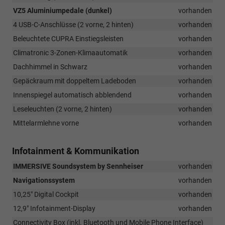
VZ5 Aluminiumpedale (dunkel)
vorhanden
4 USB-C-Anschlüsse (2 vorne, 2 hinten)
vorhanden
Beleuchtete CUPRA Einstiegsleisten
vorhanden
Climatronic 3-Zonen-Klimaautomatik
vorhanden
Dachhimmel in Schwarz
vorhanden
Gepäckraum mit doppeltem Ladeboden
vorhanden
Innenspiegel automatisch abblendend
vorhanden
Leseleuchten (2 vorne, 2 hinten)
vorhanden
Mittelarmlehne vorne
vorhanden
Infotainment & Kommunikation
IMMERSIVE Soundsystem by Sennheiser
vorhanden
Navigationssystem
vorhanden
10,25" Digital Cockpit
vorhanden
12,9" Infotainment-Display
vorhanden
Connectivity Box (inkl. Bluetooth und Mobile Phone Interface)