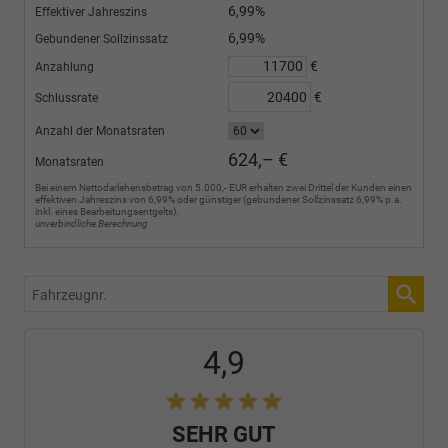
6,99%
Effektiver Jahreszins
6,99%
Gebundener Sollzinssatz
€
Anzahlung
€
Schlussrate
Anzahl der Monatsraten
624,– €
Monatsraten
Bei einem Nettodarlehensbetrag von 5.000,- EUR erhalten zwei Drittel der Kunden einen
effektiven Jahreszins von 6,99% oder günstiger (gebundener Sollzinssatz 6,99% p.a.
inkl. eines Bearbeitungsentgelts).
unverbindliche Berechnung
Fahrzeugnr.
4,9
SEHR GUT