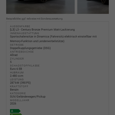
Beispielbilder, ggf. teilweise mit Sonderausstattung
AUSSENFARBE
L3
L3 - Century Bronze Premium Matt-Lackierung
INNENAUSSTATTUNG
Sportschalensitze in Dinamica (Fahrersitz elektrisch einstellbar mit
Memory-Funktion und Lendenwirbelstütze)
GETRIEBE
Doppelkupplungsgetriebe (DSG)
ANTRIEBSACHSE
Allrad
ZYLINDER
5
SCHADSTOFFKLASSE
Euro 6 EB
HUBRAUM
2.480 ccm
LEISTUNG
287 kW (390 PS)
KRAFTSTOFF
Benzin
KATEGORIE
SUV/Geländewagen/Pickup
MODELLJAHR
2026