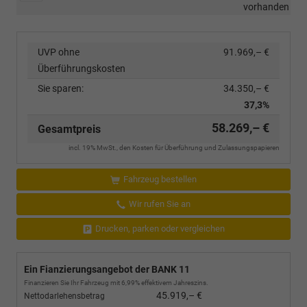
vorhanden
UVP ohne
91.969,– €
Überführungskosten
Sie sparen:
34.350,– €
37,3%
58.269,– €
Gesamtpreis
incl. 19% MwSt., den Kosten für Überführung und Zulassungspapieren
Fahrzeug bestellen
Wir rufen Sie an
Drucken, parken oder vergleichen
Ein Fianzierungsangebot der BANK 11
Finanzieren Sie Ihr Fahrzeug mit 6,99% effektivem Jahreszins.
45.919,– €
Nettodarlehensbetrag