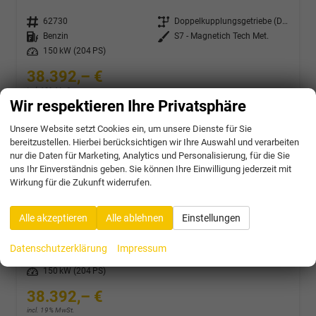
Fahrzeugnr.
62730
Getriebe
Doppelkupplungsgetriebe (DSG)
Kraftstoff
Benzin
Außenfarbe
S7 - Magnetich Tech Met.
Leistung
150 kW (204 PS)
38.392,– €
incl. 19% MwSt.
Wir respektieren Ihre Privatsphäre
Verbrauch kombiniert:
7,70 l/100km
CO
-Klasse:
F
2
CO
-Emissionen:
174,00 g/km
Unsere Website setzt Cookies ein, um unsere Dienste für Sie
2
bereitzustellen. Hierbei berücksichtigen wir Ihre Auswahl und verarbeiten
nur die Daten für Marketing, Analytics und Personalisierung, für die Sie
uns Ihr Einverständnis geben. Sie können Ihre Einwilligung jederzeit mit
Wirkung für die Zukunft widerrufen.
Cupra Formentor
2.0 TSI 204PS/150kW 4x4 DSG7 2026 | +AHK + 19" Alu +Sound Int Drive +5J Garantie
unverbindliche Lieferzeit:
4 Wochen
Neuwagen
Alle akzeptieren
Alle ablehnen
Einstellungen
Fahrzeugnr.
62731
Getriebe
Doppelkupplungsgetriebe (DSG)
Datenschutzerklärung
Impressum
Kraftstoff
Benzin
Außenfarbe
0E - Midnight Black Met.
Leistung
150 kW (204 PS)
38.392,– €
incl. 19% MwSt.