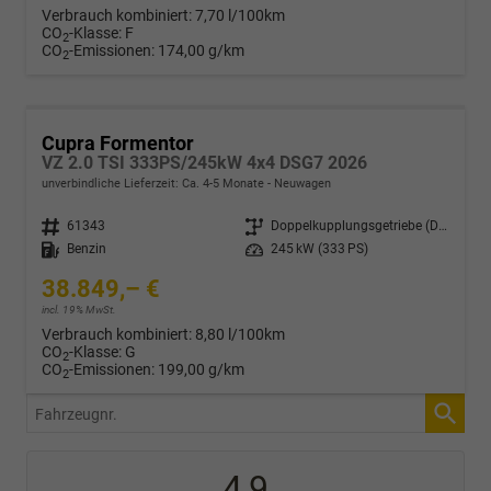
Verbrauch kombiniert:
7,70 l/100km
CO
-Klasse:
F
2
CO
-Emissionen:
174,00 g/km
2
Cupra Formentor
VZ 2.0 TSI 333PS/245kW 4x4 DSG7 2026
unverbindliche Lieferzeit: Ca. 4-5 Monate
Neuwagen
Fahrzeugnr.
61343
Getriebe
Doppelkupplungsgetriebe (DSG)
Kraftstoff
Benzin
Leistung
245 kW (333 PS)
38.849,– €
incl. 19% MwSt.
Verbrauch kombiniert:
8,80 l/100km
CO
-Klasse:
G
2
CO
-Emissionen:
199,00 g/km
2
Fahrzeugnr.
4,9