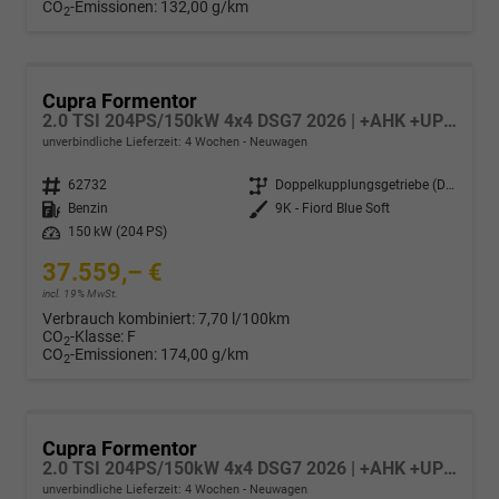
CO
-Emissionen:
132,00 g/km
2
Cupra Formentor
2.0 TSI 204PS/150kW 4x4 DSG7 2026 | +AHK +UPGRADE-Paket +Immersive +5-Jahre Erw. Garantie
unverbindliche Lieferzeit:
4 Wochen
Neuwagen
Fahrzeugnr.
62732
Getriebe
Doppelkupplungsgetriebe (DSG)
Kraftstoff
Benzin
Außenfarbe
9K - Fiord Blue Soft
Leistung
150 kW (204 PS)
37.559,– €
incl. 19% MwSt.
Verbrauch kombiniert:
7,70 l/100km
CO
-Klasse:
F
2
CO
-Emissionen:
174,00 g/km
2
Cupra Formentor
2.0 TSI 204PS/150kW 4x4 DSG7 2026 | +AHK +UPGRADE-Paket +Immersive +5-Jahre Erw. Garantie
unverbindliche Lieferzeit:
4 Wochen
Neuwagen