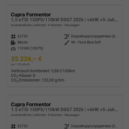
Cupra Formentor
1.5 eTSI 150PS/110kW DSG7 2026 | +AHK +5-Jahre Erw. Garantie +NAVI +UPGRADE-Paket
unverbindliche Lieferzeit:
4 Wochen
Neuwagen
Fahrzeugnr.
62735
Getriebe
Doppelkupplungsgetriebe (DSG)
Kraftstoff
Benzin
Außenfarbe
9K - Fiord Blue Soft
Leistung
110 kW (150 PS)
35.226,– €
incl. 19% MwSt.
Verbrauch kombiniert:
5,80 l/100km
CO
-Klasse:
D
2
CO
-Emissionen:
132,00 g/km
2
Cupra Formentor
1.5 eTSI 150PS/110kW DSG7 2026 | +AHK +5-Jahre Erw. Garantie +NAVI +UPGRADE-Paket
unverbindliche Lieferzeit:
4 Wochen
Neuwagen
Fahrzeugnr.
62733
Getriebe
Doppelkupplungsgetriebe (DSG)