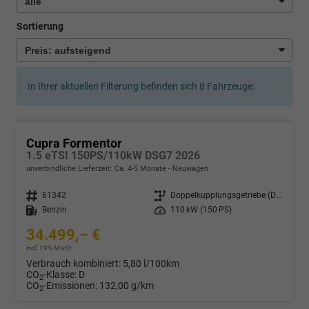
Sortierung
In Ihrer aktuellen Filterung befinden sich
8
Fahrzeuge:
Cupra Formentor
1.5 eTSI 150PS/110kW DSG7 2026
unverbindliche Lieferzeit: Ca. 4-5 Monate
Neuwagen
Fahrzeugnr.
61342
Getriebe
Doppelkupplungsgetriebe (DSG)
Kraftstoff
Benzin
Leistung
110 kW (150 PS)
34.499,– €
incl. 19% MwSt.
Verbrauch kombiniert:
5,80 l/100km
CO
-Klasse:
D
2
CO
-Emissionen:
132,00 g/km
2