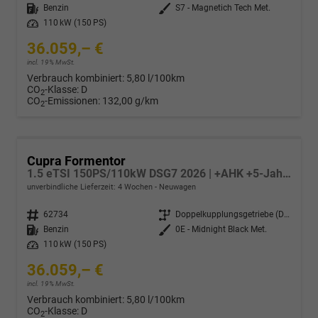
Kraftstoff
Benzin
Außenfarbe
S7 - Magnetich Tech Met.
Leistung
110 kW (150 PS)
36.059,– €
incl. 19% MwSt.
Verbrauch kombiniert:
5,80 l/100km
CO
-Klasse:
D
2
CO
-Emissionen:
132,00 g/km
2
Cupra Formentor
1.5 eTSI 150PS/110kW DSG7 2026 | +AHK +5-Jahre Erw. Garantie +NAVI +UPGRADE-Paket
unverbindliche Lieferzeit:
4 Wochen
Neuwagen
Fahrzeugnr.
62734
Getriebe
Doppelkupplungsgetriebe (DSG)
Kraftstoff
Benzin
Außenfarbe
0E - Midnight Black Met.
Leistung
110 kW (150 PS)
36.059,– €
incl. 19% MwSt.
Verbrauch kombiniert:
5,80 l/100km
CO
-Klasse:
D
2