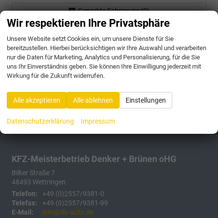
Geparkte Fahrzeuge (
0
)
Wir respektieren Ihre Privatsphäre
Anmelden
Unsere Website setzt Cookies ein, um unsere Dienste für Sie
bereitzustellen. Hierbei berücksichtigen wir Ihre Auswahl und verarbeiten
175 Fahrzeuge
nur die Daten für Marketing, Analytics und Personalisierung, für die Sie
uns Ihr Einverständnis geben. Sie können Ihre Einwilligung jederzeit mit
Wirkung für die Zukunft widerrufen.
Alle akzeptieren
Alle ablehnen
Einstellungen
Datenschutzerklärung
Impressum
KFZ-Meisterbetrieb Denker + Brünen oHG
Bilker Straße 7
48493
Wettringen
Telefon:
+49 (0)2557/9381-0
Telefax:
+49 (0)2557/9381-99
E-Mail:
info@db-auto.de