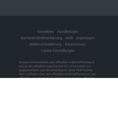
Anmelden
Händlerlogin
Barrierefreiheitserklärung
AGB
Impressum
Widerrufsbelehrung
Datenschutz
Cookie-Einstellungen
Weitere Informationen zum offiziellen Kraftstoffverbrauch
und zu den offiziellen spezifischen CO
-Emissionen und
2
gegebenenfalls zum Stromverbrauch neuer PKW können
dem 'Leitfaden über den offiziellen Kraftstoffverbrauch, die
offiziellen spezifischen CO
-Emissionen und den offiziellen
2
Stromverbrauch neuer PKW' entnommen werden, der an
allen Verkaufsstellen und bei der 'Deutschen Automobil
Treuhand GmbH' unentgeltlich erhältlich ist unter
www.dat.de.
© 2026
KFZ-Meisterbetrieb Denker + Brünen oHG
,
Bilker
Straße 7
,
48493
Wettringen,
+49 (0)2557/9381-0