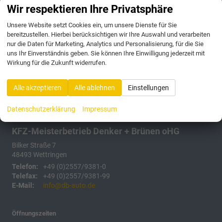
Anmelden
Wir respektieren Ihre Privatsphäre
Unsere Website setzt Cookies ein, um unsere Dienste für Sie
175 Fahrzeuge
bereitzustellen. Hierbei berücksichtigen wir Ihre Auswahl und verarbeiten
nur die Daten für Marketing, Analytics und Personalisierung, für die Sie
uns Ihr Einverständnis geben. Sie können Ihre Einwilligung jederzeit mit
Wirkung für die Zukunft widerrufen.
Alle akzeptieren
Alle ablehnen
Einstellungen
Datenschutzerklärung
Impressum
KFZ-Meisterbetrieb Denker + Brünen oHG
Bilker Straße 7
48493
Wettringen
Telefon:
+49 (0)2557/9381-0
Telefax:
+49 (0)2557/9381-99
E-Mail:
info@db-auto.de
Öffnungszeiten