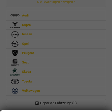
Alle Bewertungen anzeigen >
Audi
Cupra
Nissan
Opel
Peugeot
Seat
Skoda
Toyota
Volkswagen
Geparkte Fahrzeuge (
0
)