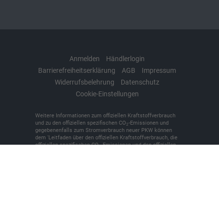
Anmelden
Händlerlogin
Barrierefreiheitserklärung
AGB
Impressum
Widerrufsbelehrung
Datenschutz
Cookie-Einstellungen
Weitere Informationen zum offiziellen Kraftstoffverbrauch
und zu den offiziellen spezifischen CO
-Emissionen und
2
gegebenenfalls zum Stromverbrauch neuer PKW können
dem 'Leitfaden über den offiziellen Kraftstoffverbrauch, die
offiziellen spezifischen CO
-Emissionen und den offiziellen
2
Stromverbrauch neuer PKW' entnommen werden, der an
allen Verkaufsstellen und bei der 'Deutschen Automobil
Treuhand GmbH' unentgeltlich erhältlich ist unter
www.dat.de.
© 2026
KFZ-Meisterbetrieb Denker + Brünen oHG
,
Bilker
Straße 7
,
48493
Wettringen,
+49 (0)2557/9381-0