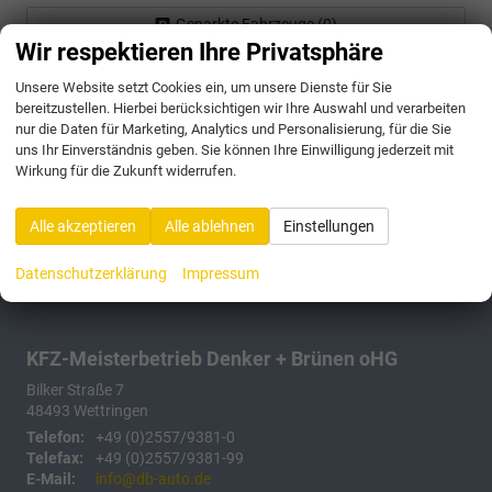
Geparkte Fahrzeuge (
0
)
Wir respektieren Ihre Privatsphäre
Anmelden
Unsere Website setzt Cookies ein, um unsere Dienste für Sie
bereitzustellen. Hierbei berücksichtigen wir Ihre Auswahl und verarbeiten
175 Fahrzeuge
nur die Daten für Marketing, Analytics und Personalisierung, für die Sie
uns Ihr Einverständnis geben. Sie können Ihre Einwilligung jederzeit mit
Wirkung für die Zukunft widerrufen.
Alle akzeptieren
Alle ablehnen
Einstellungen
Datenschutzerklärung
Impressum
KFZ-Meisterbetrieb Denker + Brünen oHG
Bilker Straße 7
48493
Wettringen
Telefon:
+49 (0)2557/9381-0
Telefax:
+49 (0)2557/9381-99
E-Mail:
info@db-auto.de