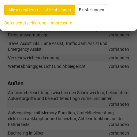
Park Assist Pro
vorhanden
Alle akzeptieren
Alle ablehnen
Einstellungen
Regensensor
vorhanden
Reifendruckanzeige
vorhanden
Datenschutzerklärung
Impressum
Schlüsselloser Zugang Advanced in Verbindung mit
Diebstahlwarnanlage
vorhanden
Travel Assist inkl. Lane Assist, Traffic Jam Assist und
Emergency Assist
vorhanden
Verkehrszeichenerkennung
vorhanden
Wetterabhängiges Licht und Abbiegelicht
vorhanden
Außen
Ambientebeleuchtung zwischen den Scheinwerfern, beleuchtete
Außentürgriffe und beleuchtetes Logo vorne und hinten
vorhanden
Außenspiegel mit Memory-Funktion, Umfeldbeleuchtung,
elektrisch anklappbar und beheizbar, Abblendfunktion auf der
Fahrerseite
vorhanden
Dachreling in Silber
vorhanden