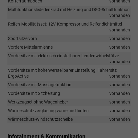
Kofferraumboden
vorhanden
Multifunktionslederlenkrad mit Heizung und DSG-Schaltfunktion
vorhanden
Reifen-Mobilitätsset: 12V-Kompressor und Reifendichtmittel
vorhanden
Sportsitze vorn
vorhanden
Vordere Mittelarmlehne
vorhanden
Vordersitze mit elektrisch einstellbarer Lendenwirbelstütze
vorhanden
Vordersitze mit höhenverstellbarer Einstellung, Fahrersitz
ErgoActive
vorhanden
Vordersitze mit Massagefunktion
vorhanden
Vordersitze mit Sitzheizung
vorhanden
Werkzeugset ohne Wagenheber
vorhanden
Wärmeschutzverglasung vorne und hinten
vorhanden
Wärmeschutz-Windschutzscheibe
vorhanden
Infotainment & Kommunikation