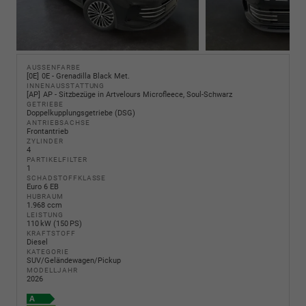
AUSSENFARBE
0E
0E - Grenadilla Black Met.
INNENAUSSTATTUNG
AP
AP - Sitzbezüge in Artvelours Microfleece, Soul-Schwarz
GETRIEBE
Doppelkupplungsgetriebe (DSG)
ANTRIEBSACHSE
Frontantrieb
ZYLINDER
4
PARTIKELFILTER
1
SCHADSTOFFKLASSE
Euro 6 EB
HUBRAUM
1.968 ccm
LEISTUNG
110 kW (150 PS)
KRAFTSTOFF
Diesel
KATEGORIE
SUV/Geländewagen/Pickup
MODELLJAHR
2026