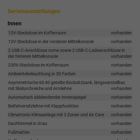
Serienausstattungen
Innen
12V-Steckdose im Kofferraum
vorhanden
12V-Steckdose in der vorderen Mittelkonsole
vorhanden
2 USB-C-Anschlüsse vorne sowie 2 USB-C-Ladeanschlüsse in
der hinteren Mittelkonsole
vorhanden
230V-Steckdose im Kofferraum
vorhanden
Ambientebeleuchtung in 30 Farben
vorhanden
Asymmetrische 60:40 geteilte Rücksitzbank, längsverstellbar,
mit Skidurchreiche und Armlehne
vorhanden
Automatisch abblendender Innenspiegel
vorhanden
Beifahrersitzlehne mit Klappfunktion
vorhanden
Climatronic-Klimaanlage mit 3 Zonen und Air Care
vorhanden
Dachhimmel in Grau
vorhanden
Fußmatten
vorhanden