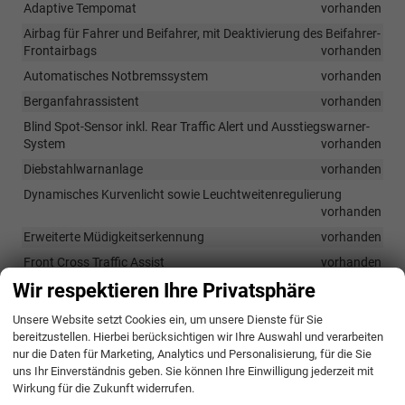
Adaptive Tempomat
vorhanden
Airbag für Fahrer und Beifahrer, mit Deaktivierung des Beifahrer-
Frontairbags
vorhanden
Automatisches Notbremssystem
vorhanden
Berganfahrassistent
vorhanden
Blind Spot-Sensor inkl. Rear Traffic Alert und Ausstiegswarner-
System
vorhanden
Diebstahlwarnanlage
vorhanden
Dynamisches Kurvenlicht sowie Leuchtweitenregulierung
vorhanden
Erweiterte Müdigkeitserkennung
vorhanden
Front Cross Traffic Assist
vorhanden
Wir respektieren Ihre Privatsphäre
Isofix-Vorbereitung (Halterungen zur Befestigung von 2
Kindersitzen auf der Rückbank)
vorhanden
Unsere Website setzt Cookies ein, um unsere Dienste für Sie
Kopfairbagsystem inkl. Seitenairbags für Vorder- und Rücksitze
bereitzustellen. Hierbei berücksichtigen wir Ihre Auswahl und verarbeiten
sowie Centerairbag vorne
vorhanden
nur die Daten für Marketing, Analytics und Personalisierung, für die Sie
uns Ihr Einverständnis geben. Sie können Ihre Einwilligung jederzeit mit
Memory-Funktion in Verbindung mit Park Assist Plus
Wirkung für die Zukunft widerrufen.
vorhanden