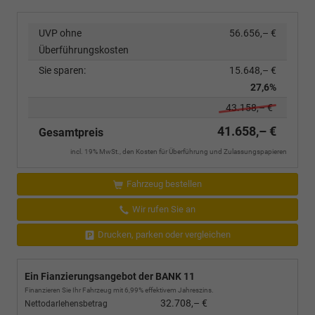
UVP ohne
56.656,– €
Überführungskosten
Sie sparen:
15.648,– €
27,6%
43.158,– €
41.658,– €
Gesamtpreis
incl. 19% MwSt., den Kosten für Überführung und Zulassungspapieren
Fahrzeug bestellen
Wir rufen Sie an
Drucken, parken oder vergleichen
Ein Fianzierungsangebot der BANK 11
Finanzieren Sie Ihr Fahrzeug mit 6,99% effektivem Jahreszins.
32.708,– €
Nettodarlehensbetrag