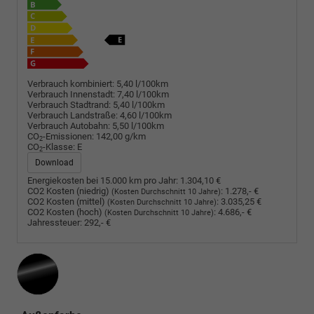
Verbrauch kombiniert:
5,40 l/100km
Verbrauch Innenstadt:
7,40 l/100km
Verbrauch Stadtrand:
5,40 l/100km
Verbrauch Landstraße:
4,60 l/100km
Verbrauch Autobahn:
5,50 l/100km
CO
-Emissionen:
142,00 g/km
2
CO
-Klasse:
E
2
Download
Energiekosten bei 15.000 km pro Jahr:
1.304,10 €
CO2 Kosten (niedrig)
:
1.278,- €
(Kosten Durchschnitt 10 Jahre)
CO2 Kosten (mittel)
:
3.035,25 €
(Kosten Durchschnitt 10 Jahre)
CO2 Kosten (hoch)
:
4.686,- €
(Kosten Durchschnitt 10 Jahre)
Jahressteuer:
292,- €