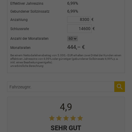
6,99%
Effektiver Jahreszins
6,99%
Gebundener Sollzinssatz
€
Anzahlung
€
Schlussrate
Anzahl der Monatsraten
444,– €
Monatsraten
Bei einem Nettodarlehensbetrag von 5.000,- EUR erhalten zwei Drittel der Kunden einen
effektiven Jahreszins von 6,99% oder günstiger (gebundener Sollzinssatz 6,99% p.a.
inkl. eines Bearbeitungsentgelts).
unverbindliche Berechnung
Fahrzeugnr.
4,9
SEHR GUT