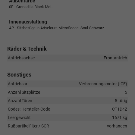
Außenfarbe
0E - Grenadilla Black Met.
Innenausstattung
AP - Sitzbezüge in Artvelours Microfleece, Soul-Schwarz
Räder & Technik
Antriebsachse
Frontantrieb
Sonstiges
Antriebsart
Verbrennungsmotor (ICE)
Anzahl Sitzplätze
5
Anzahl Türen
5-türig
Codes: Hersteller-Code
CT1D4Z
Leergewicht
1671 kg
Rußpartikelfilter / SCR
vorhanden