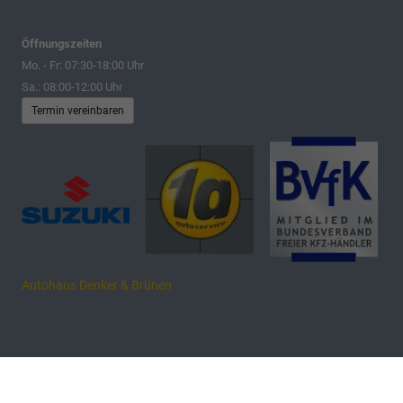
Öffnungszeiten
Mo. - Fr: 07:30-18:00 Uhr
Sa.: 08:00-12:00 Uhr
Termin vereinbaren
Autohaus Denker & Brünen