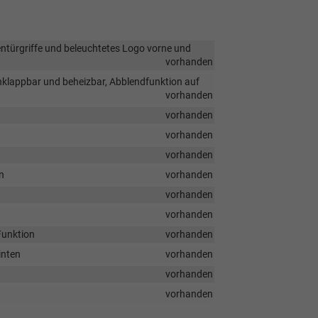
türgriffe und beleuchtetes Logo vorne und
vorhanden
nklappbar und beheizbar, Abblendfunktion auf
vorhanden
vorhanden
vorhanden
vorhanden
n
vorhanden
vorhanden
vorhanden
Funktion
vorhanden
inten
vorhanden
vorhanden
vorhanden