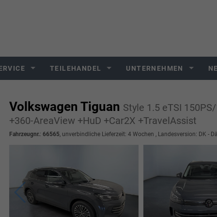
ERVICE
TEILEHANDEL
UNTERNEHMEN
N
Volkswagen Tiguan
Style 1.5 eTSI 150PS
+360-AreaView +HuD +Car2X +TravelAssist
Fahrzeugnr.
:
66565
, unverbindliche Lieferzeit:
4 Wochen
, Landesversion: DK - 