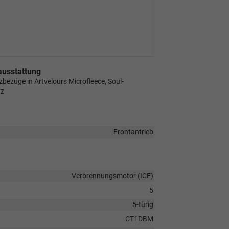
ausstattung
tzbezüge in Artvelours Microfleece, Soul-
rz
Frontantrieb
Verbrennungsmotor (ICE)
5
5-türig
CT1DBM