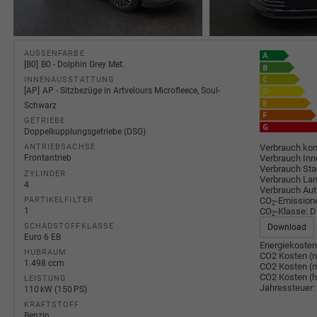
AUSSENFARBE
B0
B0 - Dolphin Grey Met.
INNENAUSSTATTUNG
AP
AP - Sitzbezüge in Artvelours Microfleece, Soul-
Schwarz
GETRIEBE
Doppelkupplungsgetriebe (DSG)
Verbrauch kom
ANTRIEBSACHSE
Verbrauch Inn
Frontantrieb
Verbrauch Sta
ZYLINDER
Verbrauch Lan
4
Verbrauch Au
CO
-Emission
PARTIKELFILTER
2
CO
-Klasse:
D
1
2
SCHADSTOFFKLASSE
Download
Euro 6 EB
Energiekosten
HUBRAUM
CO2 Kosten (n
1.498 ccm
CO2 Kosten (m
CO2 Kosten (
LEISTUNG
Jahressteuer:
110 kW (150 PS)
KRAFTSTOFF
Benzin