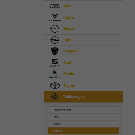
Audi
Cupra
Nissan
Opel
Peugeot
Seat
Skoda
Toyota
Volkswagen
Passat Variant
Polo
T-Roc
Tiguan