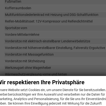
Fußmatten
Kofferraumboden
Multifunktionslederlenkrad mit Heizung und DSG-Schaltfunktion
Reifen-Mobilitätsset: 12V-Kompressor und Reifendichtmittel
Sportsitze vorn
Vordere Mittelarmlehne
Vordersitze mit elektrisch einstellbarer Lendenwirbelstütze
Vordersitze mit höhenverstellbarer Einstellung, Fahrersitz ErgoActive
Vordersitze mit Massagefunktion
Vordersitze mit Sitzheizung
Werkzeugset ohne Wagenheber
Wärmeschutzverglasung vorne und hinten
ir respektieren Ihre Privatsphäre
Wärmeschutz-Windschutzscheibe
nsere Website setzt Cookies ein, um unsere Dienste für Sie bereitzustellen
Infotainment & Kommunikation
ierbei berücksichtigen wir Ihre Auswahl und verarbeiten nur die Daten für
arketing, Analytics und Personalisierung, für die Sie uns Ihr Einverständn
8 Lautsprecher
eben. Sie können Ihre Einwilligung jederzeit mit Wirkung für die Zukunft