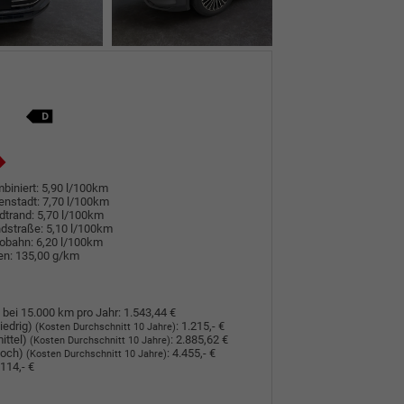
biniert:
5,90 l/100km
enstadt:
7,70 l/100km
dtrand:
5,70 l/100km
dstraße:
5,10 l/100km
tobahn:
6,20 l/100km
en:
135,00 g/km
 bei 15.000 km pro Jahr:
1.543,44 €
iedrig)
:
1.215,- €
(Kosten Durchschnitt 10 Jahre)
ittel)
:
2.885,62 €
(Kosten Durchschnitt 10 Jahre)
hoch)
:
4.455,- €
(Kosten Durchschnitt 10 Jahre)
114,- €