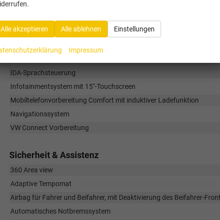
iderrufen.
App-Connect inkl. Wireless Apple CarPlay und Android Auto
Car2X
Alle akzeptieren
Alle ablehnen
Einstellungen
Digital Cockpit Pro
Fahrprofilauswahl
atenschutzerklärung
Impressum
Head-up-Display
IDA-Sprachsteuerung
Infotainmentsystem mit 15"-Touchscreen
Mobiltelefonvorbereitung Comfort mit induktiver Ladefunktion
Navigationssystem
VW Connect Vorbereitung
Sicherheit & Assistenz
360 Area view
Adaptive Tempomat
Airbag für Fahrer und Beifahrer, mit Deaktivierung des Beifahrer-Fron
Automatisches Notbremssystem