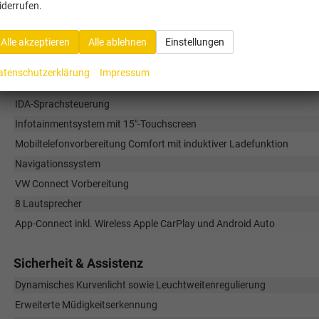
iderrufen.
Infotainment & Kommunikation
Alle akzeptieren
Alle ablehnen
Einstellungen
Digital Cockpit Pro
Fahrprofilauswahl
atenschutzerklärung
Impressum
Head-up-Display
IDA-Sprachsteuerung
Infotainmentsystem mit 15"-Touchscreen
Mobiltelefonvorbereitung Comfort mit induktiver Ladefunktion
Navigationssystem
VW Connect Vorbereitung
8 Lautsprecher
App-Connect inkl. Wireless Apple CarPlay und Android Auto
Sicherheit & Assistenz
Dynamisches Kurvenlicht sowie Leuchtweitenregulierung
Erweiterte Müdigkeitserkennung