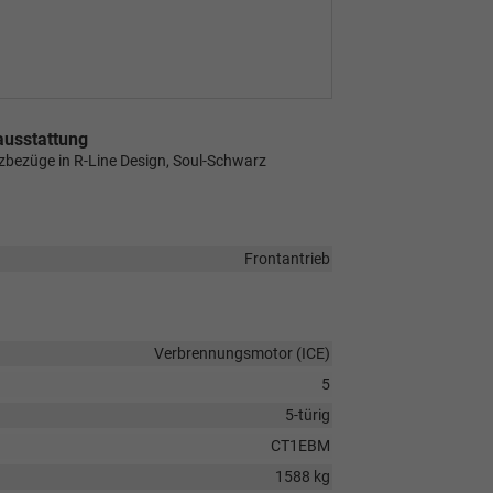
ausstattung
tzbezüge in R-Line Design, Soul-Schwarz
Frontantrieb
Verbrennungsmotor (ICE)
5
5-türig
CT1EBM
1588 kg