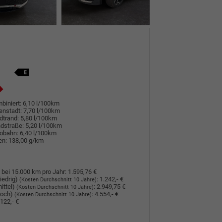
biniert:
6,10 l/100km
enstadt:
7,70 l/100km
dtrand:
5,80 l/100km
dstraße:
5,20 l/100km
tobahn:
6,40 l/100km
en:
138,00 g/km
 bei 15.000 km pro Jahr:
1.595,76 €
iedrig)
:
1.242,- €
(Kosten Durchschnitt 10 Jahre)
ittel)
:
2.949,75 €
(Kosten Durchschnitt 10 Jahre)
hoch)
:
4.554,- €
(Kosten Durchschnitt 10 Jahre)
122,- €