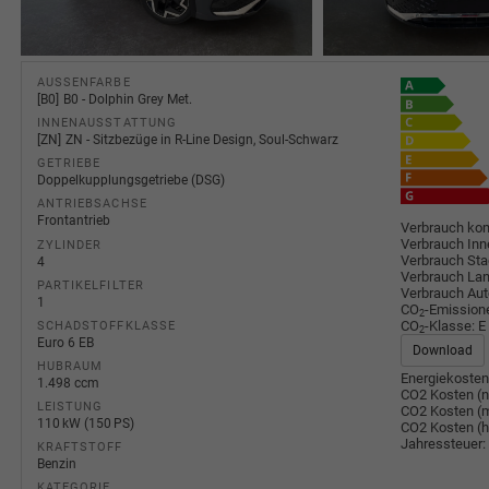
AUSSENFARBE
B0
B0 - Dolphin Grey Met.
INNENAUSSTATTUNG
ZN
ZN - Sitzbezüge in R-Line Design, Soul-Schwarz
GETRIEBE
Doppelkupplungsgetriebe (DSG)
ANTRIEBSACHSE
Frontantrieb
Verbrauch kom
Verbrauch Inn
ZYLINDER
Verbrauch Sta
4
Verbrauch Lan
PARTIKELFILTER
Verbrauch Au
1
CO
-Emission
2
CO
-Klasse:
E
SCHADSTOFFKLASSE
2
Euro 6 EB
Download
HUBRAUM
Energiekosten
1.498 ccm
CO2 Kosten (n
LEISTUNG
CO2 Kosten (m
110 kW (150 PS)
CO2 Kosten (
Jahressteuer:
KRAFTSTOFF
Benzin
KATEGORIE