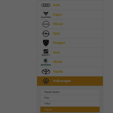
Audi
Cupra
Nissan
Opel
Peugeot
Seat
Skoda
Toyota
Volkswagen
Passat Variant
Polo
T-Roc
Tiguan