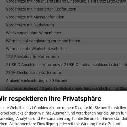
Vordersitze mit höhenverstellbarer Einstellung, Fahrersitz ErgoActive
Vordersitze mit integrierten Kopfstützen
Vordersitze mit Massagefunktion
Vordersitze mit Sitzheizung
Werkzeugset ohne Wagenheber
Wärmeschutzverglasung vorne und hinten
Wärmeschutz-Windschutzscheibe
12V-Steckdose im Kofferraum
2 USB-C-Anschlüsse vorne sowie 2 USB-C-Ladeanschlüsse in der hinte
230V-Steckdose im Kofferraum
Ambientebeleuchtung in 30 Farben
Asymmetrische 60:40 geteilte Rücksitzbank, längsverstellbar, mit Sk
Automatisch abblendender Innenspiegel
ir respektieren Ihre Privatsphäre
Climatronic-Klimaanlage mit 3 Zonen und Air Care
nsere Website setzt Cookies ein, um unsere Dienste für Sie bereitzustellen
Dachhimmel in Schwarz
ierbei berücksichtigen wir Ihre Auswahl und verarbeiten nur die Daten für
arketing, Analytics und Personalisierung, für die Sie uns Ihr Einverständn
Dekoreinlagen R-Line für Armaturentafel sowie Türverkleidungen vor
eben. Sie können Ihre Einwilligung jederzeit mit Wirkung für die Zukunft