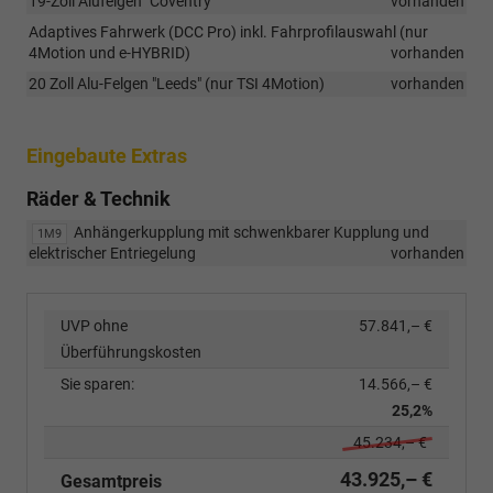
19-Zoll Alufelgen "Coventry"
vorhanden
Adaptives Fahrwerk (DCC Pro) inkl. Fahrprofilauswahl (nur
4Motion und e-HYBRID)
vorhanden
20 Zoll Alu-Felgen "Leeds" (nur TSI 4Motion)
vorhanden
Eingebaute Extras
Räder & Technik
Anhängerkupplung mit schwenkbarer Kupplung und
1M9
elektrischer Entriegelung
vorhanden
UVP ohne
57.841,– €
Überführungskosten
Sie sparen:
14.566,– €
25,2%
45.234,– €
43.925,– €
Gesamtpreis