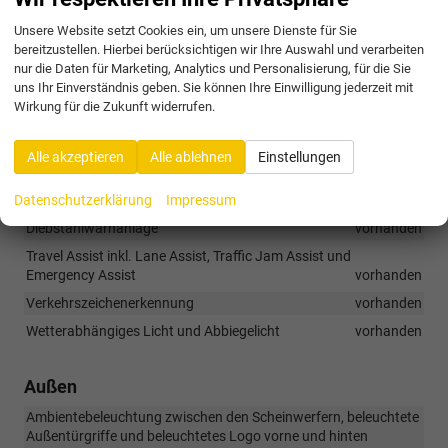
Kindersitzen auf der Rückbank)
vorhanden
Unsere Website setzt Cookies ein, um unsere Dienste für Sie
Kopfairbagsystem inkl. Seitenairbags für Vorder- und Rücksitze
bereitzustellen. Hierbei berücksichtigen wir Ihre Auswahl und verarbeiten
sowie Centerairbag vorne
vorhanden
nur die Daten für Marketing, Analytics und Personalisierung, für die Sie
Memory-Funktion in Verbindung mit Park Assist Plus
uns Ihr Einverständnis geben. Sie können Ihre Einwilligung jederzeit mit
vorhanden
Wirkung für die Zukunft widerrufen.
Park Assist Pro
vorhanden
Regensensor
vorhanden
Alle akzeptieren
Alle ablehnen
Einstellungen
Reifendruckanzeige
vorhanden
Datenschutzerklärung
Impressum
Schlüsselloser Zugang Advanced in Verbindung mit
Diebstahlwarnanlage
vorhanden
Travel Assist inkl. Lane Assist, Traffic Jam Assist und
Emergency Assist
vorhanden
Verkehrszeichenerkennung
vorhanden
Wetterabhängiges Licht und Abbiegelicht
vorhanden
Außen
Ambientebeleuchtung zwischen den Scheinwerfern, beleuchtete
Außentürgriffe und beleuchtetes Logo vorne und hinten