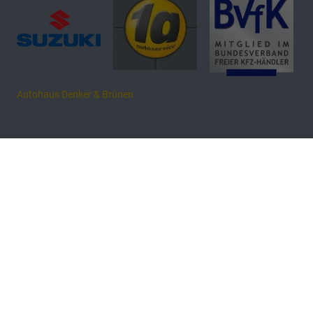
Autohaus Denker & Brünen