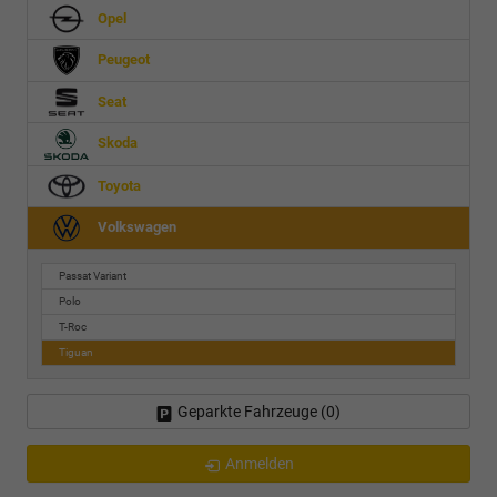
Opel
Peugeot
Seat
Skoda
Toyota
Volkswagen
Passat Variant
Polo
T-Roc
Tiguan
Geparkte Fahrzeuge (
0
)
Anmelden