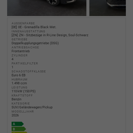
AUSSENFARBE
0E
0E - Grenadilla Black Met.
INNENAUSSTATTUNG
ZN
ZN - Sitzbezüge in R-Line Design, Soul-Schwarz
GETRIEBE
Doppelkupplungsgetriebe (DSG)
ANTRIEBSACHSE
Frontantrieb
ZYLINDER
4
PARTIKELFILTER
1
SCHADSTOFFKLASSE
Euro 6 EB
HUBRAUM
1.498 ccm
LEISTUNG
110 kW (150 PS)
KRAFTSTOFF
Benzin
KATEGORIE
SUV/Geländewagen/Pickup
MODELLJAHR
2026