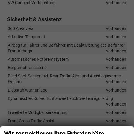
VW Connect Vorbereitung
vorhanden
Sicherheit & Assistenz
360 Area view
vorhanden
Adaptive Tempomat
vorhanden
Airbag für Fahrer und Beifahrer, mit Deaktivierung des Beifahrer-
Frontairbags
vorhanden
Automatisches Notbremssystem
vorhanden
Berganfahrassistent
vorhanden
Blind Spot-Sensor inkl. Rear Traffic Alert und Ausstiegswarner-
System
vorhanden
Diebstahlwarnanlage
vorhanden
Dynamisches Kurvenlicht sowie Leuchtweitenregulierung
vorhanden
Erweiterte Müdigkeitserkennung
vorhanden
Front Cross Traffic Assist
vorhanden
Isofix-Vorbereitung (Halterungen zur Befestigung von 2
Wir respektieren Ihre Privatsphäre