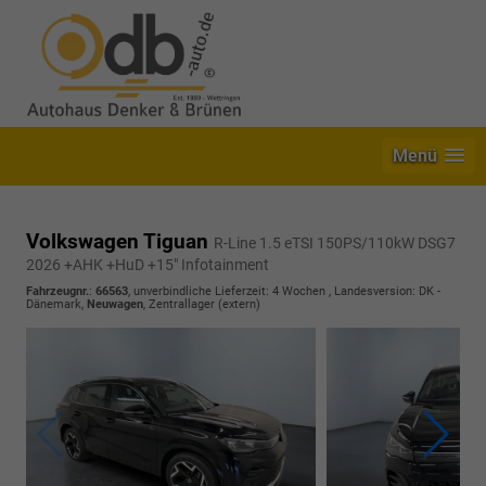
Menü
Volkswagen Tiguan
R-Line 1.5 eTSI 150PS/110kW DSG7
2026 +AHK +HuD +15" Infotainment
Fahrzeugnr.
:
66563
, unverbindliche Lieferzeit:
4 Wochen
, Landesversion: DK -
Dänemark,
Neuwagen
, Zentrallager (extern)