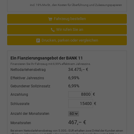
incl. 19% MwSt., den Kosten für Überführung und Zulassungspapieren
Fahrzeug bestellen
Wir rufen Sie an
Drucken, parken oder vergleichen
Ein Fianzierungsangebot der BANK 11
Finanzieren Sie Ihr Fahrzeug mit 6,99% effektivem Jahreszins.
34.475,– €
Nettodarlehensbetrag
6,99%
Effektiver Jahreszins
6,99%
Gebundener Sollzinssatz
€
Anzahlung
€
Schlussrate
Anzahl der Monatsraten
467,– €
Monatsraten
Bei einem Nettodarlehensbetrag von 5.000,- EUR erhalten zwei Drittel der Kunden einen