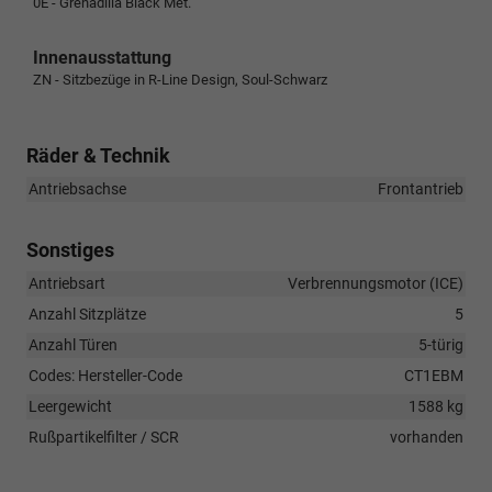
0E - Grenadilla Black Met.
Innenausstattung
ZN - Sitzbezüge in R-Line Design, Soul-Schwarz
Räder & Technik
Antriebsachse
Frontantrieb
Sonstiges
Antriebsart
Verbrennungsmotor (ICE)
Anzahl Sitzplätze
5
Anzahl Türen
5-türig
Codes: Hersteller-Code
CT1EBM
Leergewicht
1588 kg
Rußpartikelfilter / SCR
vorhanden