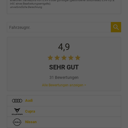
effektiven Jahreszins von 6,99% oder günstiger (gebundener Sollzinssatz 6,99% p.a.
inkl. eines Bearbeitungsentgelts).
unverbindliche Berechnung
Fahrzeugnr.
4,9
SEHR GUT
31 Bewertungen
Alle Bewertungen anzeigen >
Audi
Cupra
Nissan