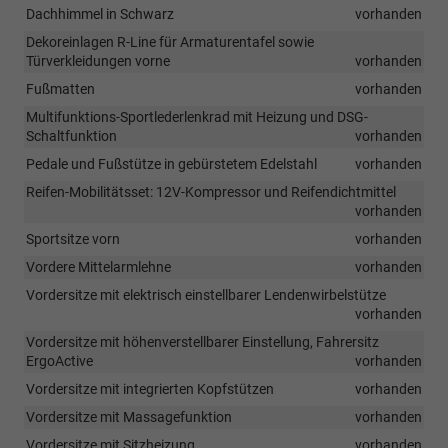
Dachhimmel in Schwarz
vorhanden
Dekoreinlagen R-Line für Armaturentafel sowie
Türverkleidungen vorne
vorhanden
Fußmatten
vorhanden
Multifunktions-Sportlederlenkrad mit Heizung und DSG-
Schaltfunktion
vorhanden
Pedale und Fußstütze in gebürstetem Edelstahl
vorhanden
Reifen-Mobilitätsset: 12V-Kompressor und Reifendichtmittel
vorhanden
Sportsitze vorn
vorhanden
Vordere Mittelarmlehne
vorhanden
Vordersitze mit elektrisch einstellbarer Lendenwirbelstütze
vorhanden
Vordersitze mit höhenverstellbarer Einstellung, Fahrersitz
ErgoActive
vorhanden
Vordersitze mit integrierten Kopfstützen
vorhanden
Vordersitze mit Massagefunktion
vorhanden
Vordersitze mit Sitzheizung
vorhanden