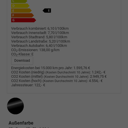
Verbrauch kombiniert:
6,10 l/100km
Verbrauch Innenstadt:
7,70 l/100km
Verbrauch Stadtrand:
5,80 l/100km
Verbrauch Landstraße:
5,20 l/100km
Verbrauch Autobahn:
6,40 l/100km
CO
-Emissionen:
138,00 g/km
2
CO
-Klasse:
E
2
Download
Energiekosten bei 15.000 km pro Jahr:
1.595,76 €
CO2 Kosten (niedrig)
:
1.242,- €
(Kosten Durchschnitt 10 Jahre)
CO2 Kosten (mittel)
:
2.949,75 €
(Kosten Durchschnitt 10 Jahre)
CO2 Kosten (hoch)
:
4.554,- €
(Kosten Durchschnitt 10 Jahre)
Jahressteuer:
122,- €
Außenfarbe