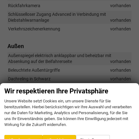
Rückfahrkamera
vorhanden
Schlüsselloser Zugang Advanced in Verbindung mit
Diebstahlwarnanlage
vorhanden
Verkehrszeichenerkennung
vorhanden
Außen
Außenspiegel elektrisch anklappbar und beheizbar mit
Absenkung auf der Beifahrerseite
vorhanden
Beleuchtete Außentürgriffe
vorhanden
Dachreling in Schwarz
vorhanden
Heckklappe mit elektrischer Bedienung und Easy Open/Close-
Wir respektieren Ihre Privatsphäre
Funktion
vorhanden
Unsere Website setzt Cookies ein, um unsere Dienste für Sie
LED-Rückleuchten
vorhanden
bereitzustellen. Hierbei berücksichtigen wir Ihre Auswahl und verarbeiten
LED-Scheinwerfer
vorhanden
nur die Daten für Marketing, Analytics und Personalisierung, für die Sie
uns Ihr Einverständnis geben. Sie können Ihre Einwilligung jederzeit mit
LED-Tagfahrlicht mit Lichtsensor sowie Leaving- und Coming-
Wirkung für die Zukunft widerrufen.
Home-Funktion
vorhanden
Light Assist
vorhanden