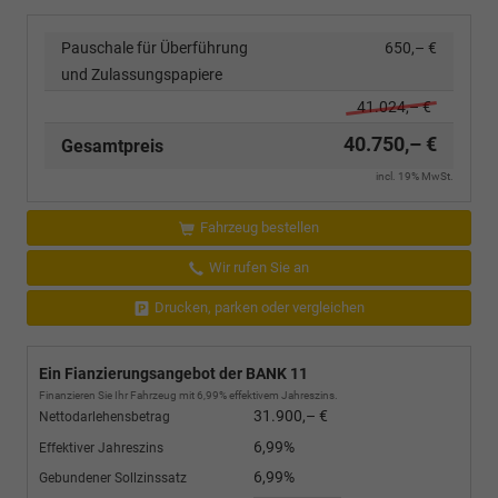
Pauschale für Überführung
650,– €
und Zulassungspapiere
41.024,– €
40.750,– €
Gesamtpreis
incl. 19% MwSt.
Fahrzeug bestellen
Wir rufen Sie an
Drucken, parken oder vergleichen
Ein Fianzierungsangebot der BANK 11
Finanzieren Sie Ihr Fahrzeug mit 6,99% effektivem Jahreszins.
31.900,– €
Nettodarlehensbetrag
6,99%
Effektiver Jahreszins
6,99%
Gebundener Sollzinssatz