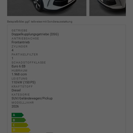
Beispielbilder, ggf. teilweise mit Sonderausstattung
GETRIEBE
Doppelkupplungsgetriebe (DSG)
ANTRIEBSACHSE
Frontantrieb
ZYLINDER
4
PARTIKELFILTER
1
SCHADSTOFFKLASSE
Euro 6 EB
HUBRAUM
1.968 ccm
LEISTUNG
110 kW (150 PS)
KRAFTSTOFF
Diesel
KATEGORIE
SUV/Geländewagen/Pickup
MODELLJAHR
2026