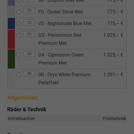
B0 - Dolphin Grey Met.
775,– €
F0
F0 - Oyster Silver Met.
775,– €
V2
V2 - Nightshade Blue Met.
775,– €
D3
D3 - Persimmon Red
1.025,– €
Premium Met.
D4
D4 - Cipression Green
1.025,– €
Premium Met.
0R
0R - Oryx White Premium
1.291,– €
Perleffekt
Allgemeines
Räder & Technik
Antriebsachse
Frontantrieb