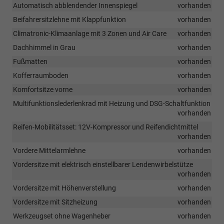
Automatisch abblendender Innenspiegel
vorhanden
Beifahrersitzlehne mit Klappfunktion
vorhanden
Climatronic-Klimaanlage mit 3 Zonen und Air Care
vorhanden
Dachhimmel in Grau
vorhanden
Fußmatten
vorhanden
Kofferraumboden
vorhanden
Komfortsitze vorne
vorhanden
Multifunktionslederlenkrad mit Heizung und DSG-Schaltfunktion
vorhanden
Reifen-Mobilitätsset: 12V-Kompressor und Reifendichtmittel
vorhanden
Vordere Mittelarmlehne
vorhanden
Vordersitze mit elektrisch einstellbarer Lendenwirbelstütze
vorhanden
Vordersitze mit Höhenverstellung
vorhanden
Vordersitze mit Sitzheizung
vorhanden
Werkzeugset ohne Wagenheber
vorhanden