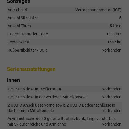
Sonstiges
Antriebsart
Verbrennungsmotor (ICE)
Anzahl Sitzplätze
5
Anzahl Türen
5-türig
Codes: Hersteller-Code
CT1C4Z
Leergewicht
1647 kg
Rußpartikelfilter / SCR
vorhanden
Serienausstattungen
Innen
12V-Steckdose im Kofferraum
vorhanden
12V-Steckdose in der vorderen Mittelkonsole
vorhanden
2 USB-C-Anschlüsse vorne sowie 2 USB-C-Ladeanschlüsse in
der hinteren Mittelkonsole
vorhanden
Asymmetrische 60:40 geteilte Rücksitzbank, längsverstellbar,
mit Skidurchreiche und Armlehne
vorhanden