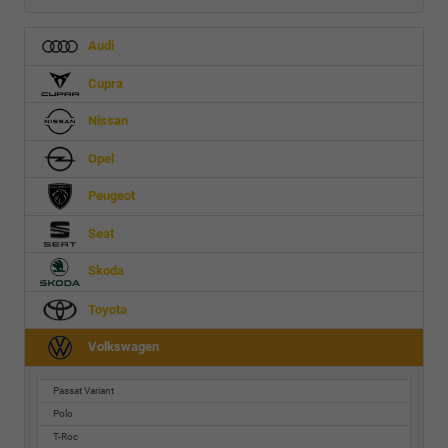
Audi
Cupra
Nissan
Opel
Peugeot
Seat
Skoda
Toyota
Volkswagen
Passat Variant
Polo
T-Roc