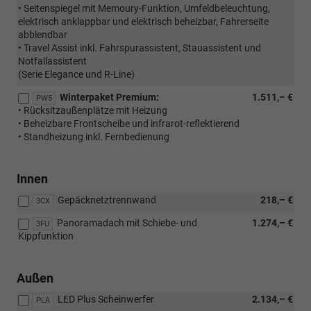
• Seitenspiegel mit Memoury-Funktion, Umfeldbeleuchtung,
elektrisch anklappbar und elektrisch beheizbar, Fahrerseite
abblendbar
• Travel Assist inkl. Fahrspurassistent, Stauassistent und
Notfallassistent
(Serie Elegance und R-Line)
Winterpaket Premium:
1.511,– €
PW5
• Rücksitzaußenplätze mit Heizung
• Beheizbare Frontscheibe und infrarot-reflektierend
• Standheizung inkl. Fernbedienung
Innen
Gepäcknetztrennwand
218,– €
3CX
Panoramadach mit Schiebe- und
1.274,– €
3FU
Kippfunktion
Außen
LED Plus Scheinwerfer
2.134,– €
PLA