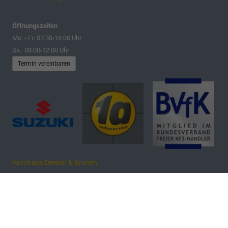
Öffnungszeiten
Mo. - Fr: 07:30-18:00 Uhr
Sa.: 08:00-12:00 Uhr
Termin vereinbaren
Autohaus Denker & Brünen