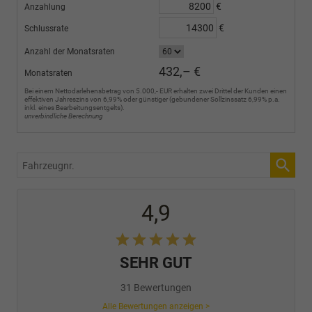
€
Anzahlung
€
Schlussrate
Anzahl der Monatsraten
432,– €
Monatsraten
Bei einem Nettodarlehensbetrag von 5.000,- EUR erhalten zwei Drittel der Kunden einen
effektiven Jahreszins von 6,99% oder günstiger (gebundener Sollzinssatz 6,99% p.a.
inkl. eines Bearbeitungsentgelts).
unverbindliche Berechnung
Fahrzeugnr.
4,9
SEHR GUT
31 Bewertungen
Alle Bewertungen anzeigen >