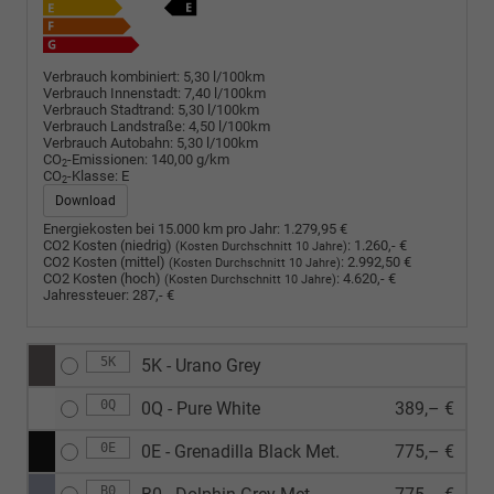
Verbrauch kombiniert:
5,30 l/100km
Verbrauch Innenstadt:
7,40 l/100km
Verbrauch Stadtrand:
5,30 l/100km
Verbrauch Landstraße:
4,50 l/100km
Verbrauch Autobahn:
5,30 l/100km
CO
-Emissionen:
140,00 g/km
2
CO
-Klasse:
E
2
Download
Energiekosten bei 15.000 km pro Jahr:
1.279,95 €
CO2 Kosten (niedrig)
:
1.260,- €
(Kosten Durchschnitt 10 Jahre)
CO2 Kosten (mittel)
:
2.992,50 €
(Kosten Durchschnitt 10 Jahre)
CO2 Kosten (hoch)
:
4.620,- €
(Kosten Durchschnitt 10 Jahre)
Jahressteuer:
287,- €
5K
5K - Urano Grey
0Q
0Q - Pure White
389,– €
0E
0E - Grenadilla Black Met.
775,– €
B0