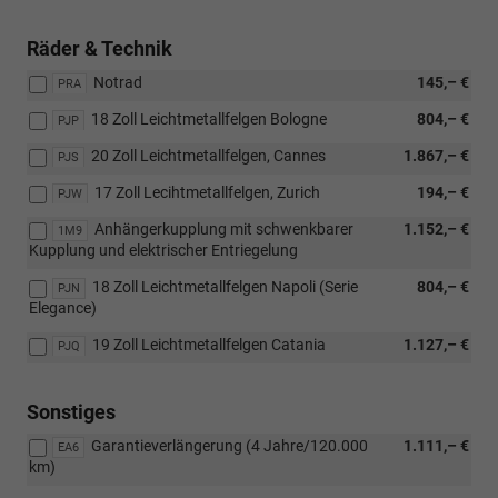
Räder & Technik
Notrad
145,– €
PRA
18 Zoll Leichtmetallfelgen Bologne
804,– €
PJP
20 Zoll Leichtmetallfelgen, Cannes
1.867,– €
PJS
17 Zoll Lecihtmetallfelgen, Zurich
194,– €
PJW
Anhängerkupplung mit schwenkbarer
1.152,– €
1M9
Kupplung und elektrischer Entriegelung
18 Zoll Leichtmetallfelgen Napoli (Serie
804,– €
PJN
Elegance)
19 Zoll Leichtmetallfelgen Catania
1.127,– €
PJQ
Sonstiges
Garantieverlängerung (4 Jahre/120.000
1.111,– €
EA6
km)