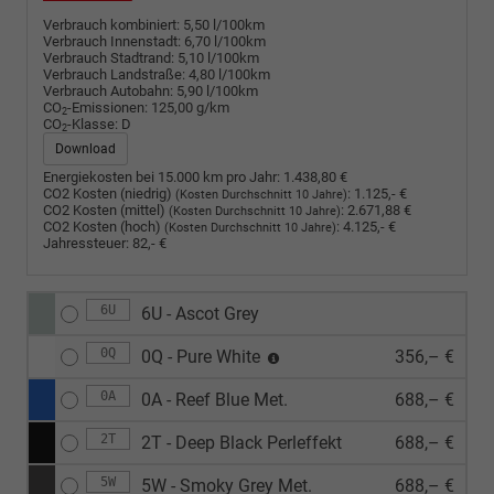
Verbrauch kombiniert:
5,50 l/100km
Verbrauch Innenstadt:
6,70 l/100km
Verbrauch Stadtrand:
5,10 l/100km
Verbrauch Landstraße:
4,80 l/100km
Verbrauch Autobahn:
5,90 l/100km
CO
-Emissionen:
125,00 g/km
2
CO
-Klasse:
D
2
Download
Energiekosten bei 15.000 km pro Jahr:
1.438,80 €
CO2 Kosten (niedrig)
:
1.125,- €
(Kosten Durchschnitt 10 Jahre)
CO2 Kosten (mittel)
:
2.671,88 €
(Kosten Durchschnitt 10 Jahre)
CO2 Kosten (hoch)
:
4.125,- €
(Kosten Durchschnitt 10 Jahre)
Jahressteuer:
82,- €
6U
6U - Ascot Grey
0Q
0Q - Pure White
356,– €
0A
0A - Reef Blue Met.
688,– €
2T
2T - Deep Black Perleffekt
688,– €
5W
5W - Smoky Grey Met.
688,– €