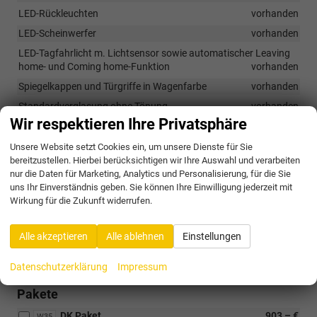
LED-Rückleuchten
vorhanden
LED-Scheinwerfer
vorhanden
LED-Tagfahrlicht m. Lichtsensor sowie automatischer Leaving
home- und Coming home-Funktion
vorhanden
Spiegelkappen und Türgriffe in Wagenfarbe
vorhanden
Standardverglasung ohne Tönung
vorhanden
Wir respektieren Ihre Privatsphäre
Räder & Technik
Unsere Website setzt Cookies ein, um unsere Dienste für Sie
bereitzustellen. Hierbei berücksichtigen wir Ihre Auswahl und verarbeiten
14" Stahlfelgen inkl. Radkappen
vorhanden
nur die Daten für Marketing, Analytics und Personalisierung, für die Sie
Tire Mobility Set: 12V-Kompressor und Reifendichtmittel
uns Ihr Einverständnis geben. Sie können Ihre Einwilligung jederzeit mit
vorhanden
Wirkung für die Zukunft widerrufen.
Wagenheber und Radschlüssel
vorhanden
Alle akzeptieren
Alle ablehnen
Einstellungen
Optionale Extras
Datenschutzerklärung
Impressum
Pakete
DK Paket
903,– €
W35