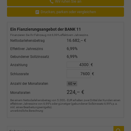
Wir rufen Sie an
Drucken, parken oder vergleichen
Ein Fianzierungsangebot der BANK 11
Finanzieren Sie Ihr Fahrzeug mit 6,99% effektivem Jahreszins.
16.682,– €
Nettodarlehensbetrag
6,99%
Effektiver Jahreszins
6,99%
Gebundener Sollzinssatz
€
Anzahlung
€
Schlussrate
Anzahl der Monatsraten
224,– €
Monatsraten
Bei einem Nettodarlehensbetrag von 5.000,- EUR erhalten zwei Drittel der Kunden einen
effektiven Jahreszins von 6,99% oder günstiger (gebundener Sollzinssatz 6,99% p.a.
inkl. eines Bearbeitungsentgelts).
unverbindliche Berechnung
Fahrzeugnr.