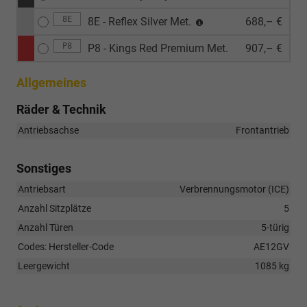
8E
8E - Reflex Silver Met.
688,– €
P8
P8 - Kings Red Premium Met.
907,– €
Allgemeines
Räder & Technik
Antriebsachse
Frontantrieb
Sonstiges
Antriebsart
Verbrennungsmotor (ICE)
Anzahl Sitzplätze
5
Anzahl Türen
5-türig
Codes: Hersteller-Code
AE12GV
Leergewicht
1085 kg