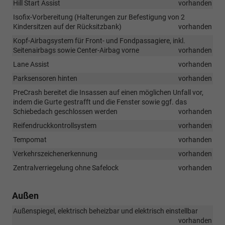
Hill Start Assist
vorhanden
Isofix-Vorbereitung (Halterungen zur Befestigung von 2
Kindersitzen auf der Rücksitzbank)
vorhanden
Kopf-Airbagsystem für Front- und Fondpassagiere, inkl.
Seitenairbags sowie Center-Airbag vorne
vorhanden
Lane Assist
vorhanden
Parksensoren hinten
vorhanden
PreCrash bereitet die Insassen auf einen möglichen Unfall vor,
indem die Gurte gestrafft und die Fenster sowie ggf. das
Schiebedach geschlossen werden
vorhanden
Reifendruckkontrollsystem
vorhanden
Tempomat
vorhanden
Verkehrszeichenerkennung
vorhanden
Zentralverriegelung ohne Safelock
vorhanden
Außen
Außenspiegel, elektrisch beheizbar und elektrisch einstellbar
vorhanden