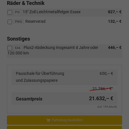
Räder & Technik
15" Zoll Leichtmetallfelgen Essex
827,– €
PI3
Reserverad
132,– €
PWG
Sonstiges
Plus2-Abdeckung Insgesamt 4 Jahre oder
446,– €
EA6
120.000 km
Pauschale für Überführung
650,– €
und Zulassungspapiere
21.786,– €
21.632,– €
Gesamtpreis
incl. 19% MwSt.
Fahrzeug bestellen