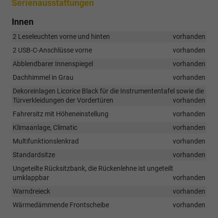
Serienausstattungen
Innen
2 Leseleuchten vorne und hinten
vorhanden
2 USB-C-Anschlüsse vorne
vorhanden
Abblendbarer Innenspiegel
vorhanden
Dachhimmel in Grau
vorhanden
Dekoreinlagen Licorice Black für die Instrumententafel sowie die
Türverkleidungen der Vordertüren
vorhanden
Fahrersitz mit Höheneinstellung
vorhanden
Klimaanlage, Climatic
vorhanden
Multifunktionslenkrad
vorhanden
Standardsitze
vorhanden
Ungeteilte Rücksitzbank, die Rückenlehne ist ungeteilt
umklappbar
vorhanden
Warndreieck
vorhanden
Wärmedämmende Frontscheibe
vorhanden