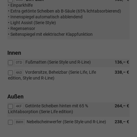
• Einparkhilfe
• Extra getönte Scheiben ab B-Säule (65% lichtabsorbierend)
• Innenspiegel automatisch abblendend
• Light Assist (Serie Style)
• Regensensor
• Seitenspiegel mit elektrischer Klappfunktion
Innen
Fußmatten (Serie Style und R-Line)
136,– €
0TD
Vordersitze, Beheizbar (Serie Life, Life
338,– €
4A3
edition, Style und R-Line)
Außen
Getönte Scheiben hinten mit 65 %
264,– €
4KF
Lichtabsorption (Serie Life edition)
Nebelscheinwerfer (Serie Style und R-Line)
238,– €
8WH