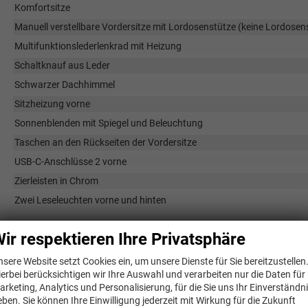
Komfortsitze
Manuell verstellbare Vordersitze mit Lordosenstütze (keine Lordosen
Multifunktionslederlenkrad mit Heizung
Schaltknauf aus Leder
Schwarzer Dachhimmel
Sitzheizung vorne
Sonnenblenden mit Spiegel und Beleuchtung
Taschen an den Rückseiten der Vordersitze
USB-C-Anschlüsse 2 vorne
Zierleisten in Chrom
Zwei Leseleuchten vorne und hinten
ir respektieren Ihre Privatsphäre
Infotainment & Kommunikation
6 Lautsprecher
nsere Website setzt Cookies ein, um unsere Dienste für Sie bereitzustellen
ierbei berücksichtigen wir Ihre Auswahl und verarbeiten nur die Daten für
Bluetooth
arketing, Analytics und Personalisierung, für die Sie uns Ihr Einverständn
SEAT Digitales Cockpit
eben. Sie können Ihre Einwilligung jederzeit mit Wirkung für die Zukunft