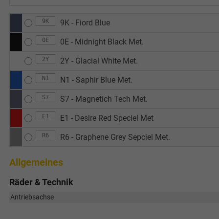
9K
9K - Fiord Blue
0E
0E - Midnight Black Met.
2Y
2Y - Glacial White Met.
N1
N1 - Saphir Blue Met.
S7
S7 - Magnetich Tech Met.
E1
E1 - Desire Red Speciel Met
R6
R6 - Graphene Grey Sepciel Met.
Allgemeines
Räder & Technik
Antriebsachse