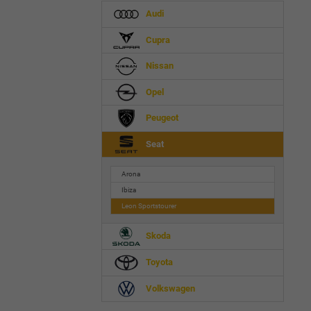
Audi
Cupra
Nissan
Opel
Peugeot
Seat
Arona
Ibiza
Leon Sportstourer
Skoda
Toyota
Volkswagen