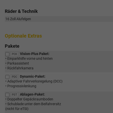
Räder & Technik
16 Zoll Alufelgen
Optionale Extras
Pakete
Vision-Plus Paket:
PCK
• Einparkhilfe vorne und hinten
• Parkassistent
• Rückfahrkamera
Dynamic-Paket:
PDC
• Adaptiver Fahrverksregelung (DCC)
• Progressivlenkung
Ablagen-Paket:
PST
• Doppelter Gepäckraumboden
• Schublade unter dem Beifahrersitz
(nicht für eTSI)