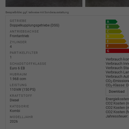
Beispielbilder, ggf. teilweise mit Sonderausstattung
GETRIEBE
Doppelkupplungsgetriebe (DSG)
ANTRIEBSACHSE
Frontantrieb
ZYLINDER
4
PARTIKELFILTER
1
Verbrauch kom
Verbrauch Inn
SCHADSTOFFKLASSE
Verbrauch Sta
Euro 6 EB
Verbrauch Lan
HUBRAUM
Verbrauch Au
1.968 ccm
CO
-Emission
2
CO
-Klasse:
D
LEISTUNG
2
110 kW (150 PS)
Download
KRAFTSTOFF
Energiekosten
Diesel
CO2 Kosten (n
KATEGORIE
CO2 Kosten (m
Kombi
CO2 Kosten (
Jahressteuer:
MODELLJAHR
2026