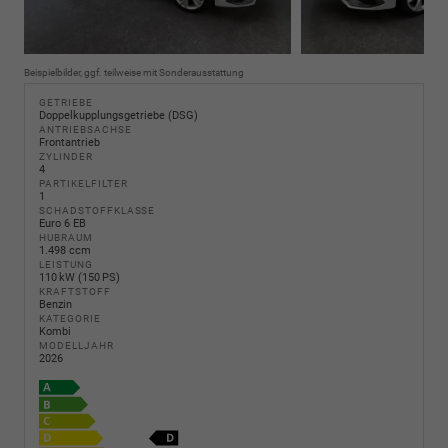
Beispielbilder, ggf. teilweise mit Sonderausstattung
GETRIEBE
Doppelkupplungsgetriebe (DSG)
ANTRIEBSACHSE
Frontantrieb
ZYLINDER
4
PARTIKELFILTER
1
SCHADSTOFFKLASSE
Euro 6 EB
HUBRAUM
1.498 ccm
LEISTUNG
110 kW (150 PS)
KRAFTSTOFF
Benzin
KATEGORIE
Kombi
MODELLJAHR
2026