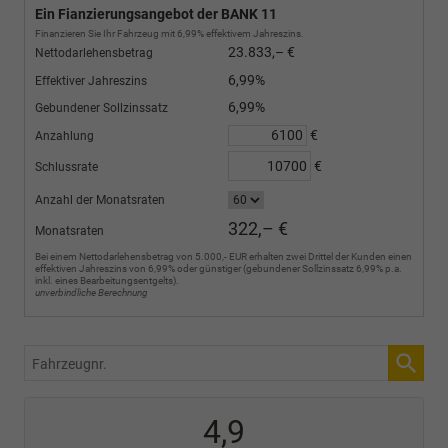
Ein Fianzierungsangebot der BANK 11
Finanzieren Sie Ihr Fahrzeug mit 6,99% effektivem Jahreszins.
23.833,– €
Nettodarlehensbetrag
6,99%
Effektiver Jahreszins
6,99%
Gebundener Sollzinssatz
€
Anzahlung
€
Schlussrate
Anzahl der Monatsraten
322,– €
Monatsraten
Bei einem Nettodarlehensbetrag von 5.000,- EUR erhalten zwei Drittel der Kunden einen
effektiven Jahreszins von 6,99% oder günstiger (gebundener Sollzinssatz 6,99% p.a.
inkl. eines Bearbeitungsentgelts).
unverbindliche Berechnung
Fahrzeugnr.
4,9