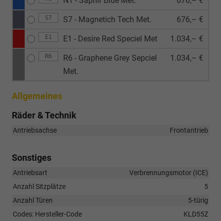
N1 - Saphir Blue Met.
676,– €
S7
S7 - Magnetich Tech Met.
676,– €
E1
E1 - Desire Red Speciel Met
1.034,– €
R6
R6 - Graphene Grey Sepciel
1.034,– €
Met.
Allgemeines
Räder & Technik
Antriebsachse
Frontantrieb
Sonstiges
Antriebsart
Verbrennungsmotor (ICE)
Anzahl Sitzplätze
5
Anzahl Türen
5-türig
Codes: Hersteller-Code
KLD55Z