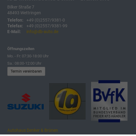
Bilker Straße 7
48493
Wettringen
Telefon:
+49 (0)2557/9381-0
Telefax:
+49 (0)2557/9381-99
E-Mail:
info@db-auto.de
Öffnungszeiten
Mo. - Fr: 07:30-18:00 Uhr
Sa.: 08:00-12:00 Uhr
Termin vereinbaren
Autohaus Denker & Brünen