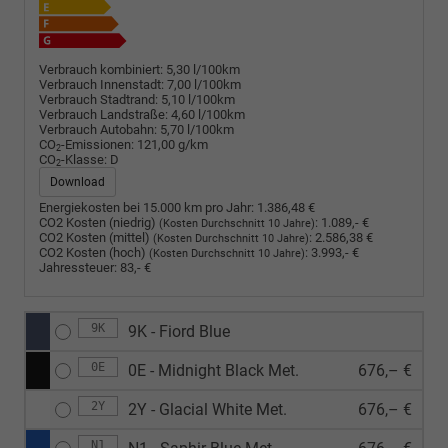
Verbrauch kombiniert:
5,30 l/100km
Verbrauch Innenstadt:
7,00 l/100km
Verbrauch Stadtrand:
5,10 l/100km
Verbrauch Landstraße:
4,60 l/100km
Verbrauch Autobahn:
5,70 l/100km
CO
-Emissionen:
121,00 g/km
2
CO
-Klasse:
D
2
Download
Energiekosten bei 15.000 km pro Jahr:
1.386,48 €
CO2 Kosten (niedrig)
:
1.089,- €
(Kosten Durchschnitt 10 Jahre)
CO2 Kosten (mittel)
:
2.586,38 €
(Kosten Durchschnitt 10 Jahre)
CO2 Kosten (hoch)
:
3.993,- €
(Kosten Durchschnitt 10 Jahre)
Jahressteuer:
83,- €
9K
9K - Fiord Blue
0E
0E - Midnight Black Met.
676,– €
2Y
2Y - Glacial White Met.
676,– €
N1