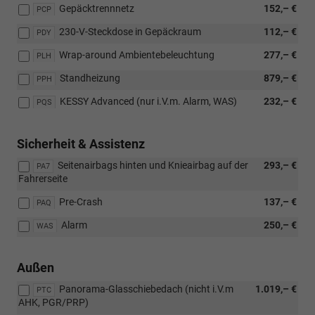
Gepäcktrennnetz
152,– €
PCP
230-V-Steckdose in Gepäckraum
112,– €
PDY
Wrap-around Ambientebeleuchtung
277,– €
PLH
Standheizung
879,– €
PPH
KESSY Advanced (nur i.V.m. Alarm, WAS)
232,– €
PQS
Sicherheit & Assistenz
Seitenairbags hinten und Knieairbag auf der
293,– €
PA7
Fahrerseite
Pre-Crash
137,– €
PAQ
Alarm
250,– €
WAS
Außen
Panorama-Glasschiebedach (nicht i.V.m
1.019,– €
PTC
AHK, PGR/PRP)