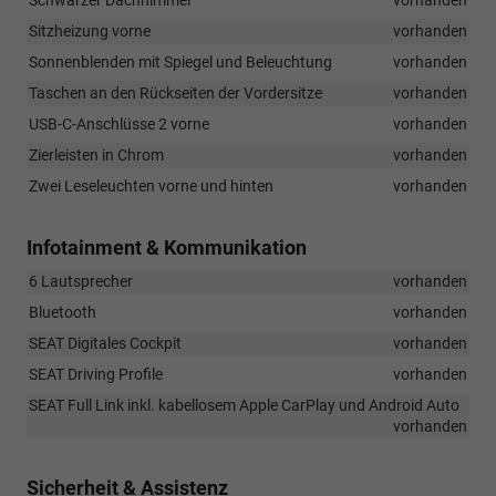
Schwarzer Dachhimmel
vorhanden
Sitzheizung vorne
vorhanden
Sonnenblenden mit Spiegel und Beleuchtung
vorhanden
Taschen an den Rückseiten der Vordersitze
vorhanden
USB-C-Anschlüsse 2 vorne
vorhanden
Zierleisten in Chrom
vorhanden
Zwei Leseleuchten vorne und hinten
vorhanden
Infotainment & Kommunikation
6 Lautsprecher
vorhanden
Bluetooth
vorhanden
SEAT Digitales Cockpit
vorhanden
SEAT Driving Profile
vorhanden
SEAT Full Link inkl. kabellosem Apple CarPlay und Android Auto
vorhanden
Sicherheit & Assistenz