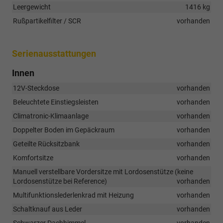
Leergewicht
1416 kg
Rußpartikelfilter / SCR
vorhanden
Serienausstattungen
Innen
12V-Steckdose
vorhanden
Beleuchtete Einstiegsleisten
vorhanden
Climatronic-Klimaanlage
vorhanden
Doppelter Boden im Gepäckraum
vorhanden
Geteilte Rücksitzbank
vorhanden
Komfortsitze
vorhanden
Manuell verstellbare Vordersitze mit Lordosenstütze (keine
Lordosenstütze bei Reference)
vorhanden
Multifunktionslederlenkrad mit Heizung
vorhanden
Schaltknauf aus Leder
vorhanden