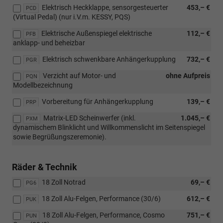
Elektrisch Heckklappe, sensorgesteuerter
453,– €
PCD
(Virtual Pedal) (nur i.V.m. KESSY, PQS)
Elektrische Außenspiegel elektrische
112,– €
PFB
anklapp- und beheizbar
Elektrisch schwenkbare Anhängerkupplung
732,– €
PGR
Verzicht auf Motor- und
ohne Aufpreis
PQN
Modellbezeichnung
Vorbereitung für Anhängerkupplung
139,– €
PRP
Matrix-LED Scheinwerfer (inkl.
1.045,– €
PXM
dynamischem Blinklicht und Willkommenslicht im Seitenspiegel
sowie Begrüßungszeremonie).
Räder & Technik
18 Zoll Notrad
69,– €
PG6
18 Zoll Alu-Felgen, Performance (30/6)
612,– €
PUK
18 Zoll Alu-Felgen, Performance, Cosmo
751,– €
PUN