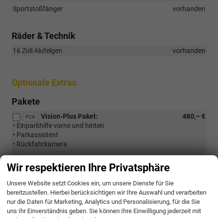
Sportstoßfänger
vorhanden
Räder & Technik
16 Zoll Alufelgen
vorhanden
Optionale Extras
Pakete
Vision-Plus Paket:
480,– €
PCK
• Einparkhilfe vorne und hinten
• Parkassistent
• Rückfahrkamera
Dynamic-Paket:
732,– €
PDC
Wir respektieren Ihre Privatsphäre
• Adaptiver Fahrverksregelung (DCC)
• Progressivlenkung
Unsere Website setzt Cookies ein, um unsere Dienste für Sie
bereitzustellen. Hierbei berücksichtigen wir Ihre Auswahl und verarbeiten
Ablagen-Paket:
37,– €
PST
nur die Daten für Marketing, Analytics und Personalisierung, für die Sie
• Doppelter Gepäckraumboden
uns Ihr Einverständnis geben. Sie können Ihre Einwilligung jederzeit mit
• Schublade unter dem Beifahrersitz