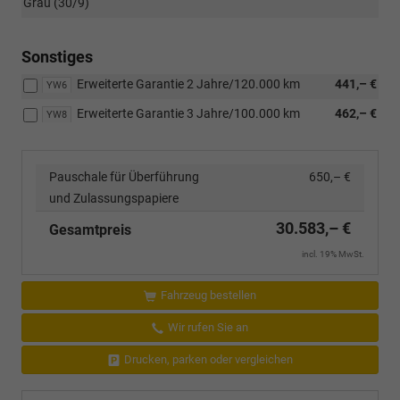
Grau (30/9)
Sonstiges
Erweiterte Garantie 2 Jahre/120.000 km
441,– €
YW6
Erweiterte Garantie 3 Jahre/100.000 km
462,– €
YW8
Pauschale für Überführung
650,– €
und Zulassungspapiere
30.583,– €
Gesamtpreis
incl. 19% MwSt.
Fahrzeug bestellen
Wir rufen Sie an
Drucken, parken oder vergleichen