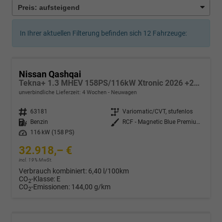
In Ihrer aktuellen Filterung befinden sich
12
Fahrzeuge:
Nissan Qashqai
Tekna+ 1.3 MHEV 158PS/116kW Xtronic 2026 +20"ALU+PANO+BOSE+HuD
unverbindliche Lieferzeit:
4 Wochen
Neuwagen
Fahrzeugnr.
63181
Getriebe
Variomatic/CVT, stufenlos
Kraftstoff
Benzin
Außenfarbe
RCF - Magnetic Blue Premium Met.
Leistung
116 kW (158 PS)
32.918,– €
incl. 19% MwSt.
Verbrauch kombiniert:
6,40 l/100km
CO
-Klasse:
E
2
CO
-Emissionen:
144,00 g/km
2