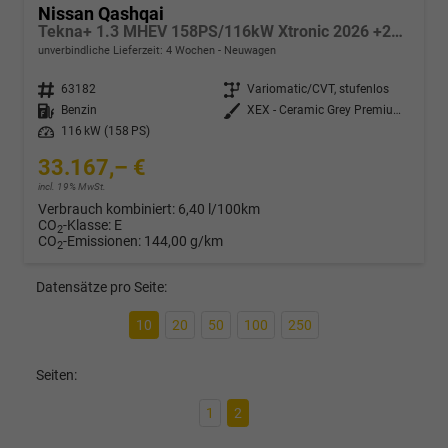
Nissan Qashqai
Tekna+ 1.3 MHEV 158PS/116kW Xtronic 2026 +20"ALU+PANO+BOSE+HuD
unverbindliche Lieferzeit:
4 Wochen
Neuwagen
Fahrzeugnr.
63182
Getriebe
Variomatic/CVT, stufenlos
Kraftstoff
Benzin
Außenfarbe
XEX - Ceramic Grey Premium Met. mit Dach in Solid Black
Leistung
116 kW (158 PS)
33.167,– €
incl. 19% MwSt.
Verbrauch kombiniert:
6,40 l/100km
CO
-Klasse:
E
2
CO
-Emissionen:
144,00 g/km
2
Datensätze pro Seite:
10
20
50
100
250
Seiten:
1
2