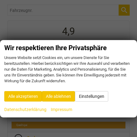
Fahrzeugnr.
4,9
Wir respektieren Ihre Privatsphäre
SEHR GUT
Unsere Website setzt Cookies ein, um unsere Dienste für Sie
bereitzustellen. Hierbei berücksichtigen wir Ihre Auswahl und verarbeiten
31 Bewertungen
nur die Daten für Marketing, Analytics und Personalisierung, für die Sie
Alle Bewertungen anzeigen >
uns Ihr Einverständnis geben. Sie können Ihre Einwilligung jederzeit mit
Wirkung für die Zukunft widerrufen.
Audi
Alle akzeptieren
Alle ablehnen
Einstellungen
Cupra
Datenschutzerklärung
Impressum
Nissan
Qashqai