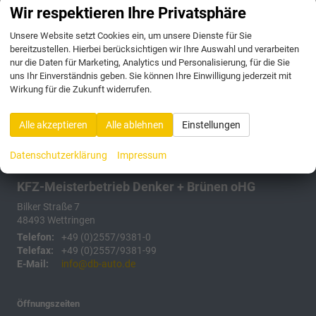
Anmelden
Wir respektieren Ihre Privatsphäre
Unsere Website setzt Cookies ein, um unsere Dienste für Sie
175 Fahrzeuge
bereitzustellen. Hierbei berücksichtigen wir Ihre Auswahl und verarbeiten
nur die Daten für Marketing, Analytics und Personalisierung, für die Sie
uns Ihr Einverständnis geben. Sie können Ihre Einwilligung jederzeit mit
Wirkung für die Zukunft widerrufen.
Alle akzeptieren
Alle ablehnen
Einstellungen
Datenschutzerklärung
Impressum
KFZ-Meisterbetrieb Denker + Brünen oHG
Bilker Straße 7
48493
Wettringen
Telefon:
+49 (0)2557/9381-0
Telefax:
+49 (0)2557/9381-99
E-Mail:
info@db-auto.de
Öffnungszeiten