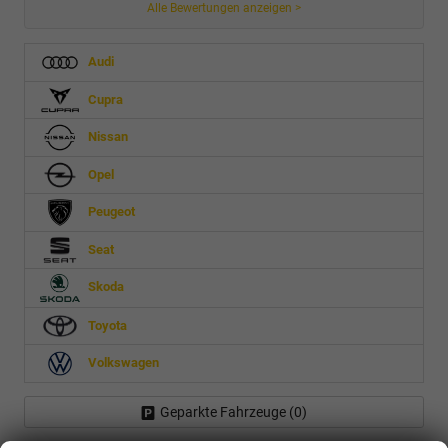
Alle Bewertungen anzeigen >
Audi
Cupra
Nissan
Opel
Peugeot
Seat
Skoda
Toyota
Volkswagen
Geparkte Fahrzeuge (
0
)