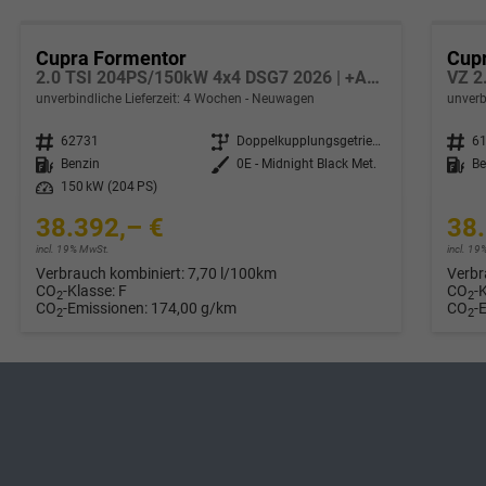
Cupra Formentor
Cup
2.0 TSI 204PS/150kW 4x4 DSG7 2026 | +AHK + 19" Alu +Sound Int Drive +5J Garantie
VZ 2
unverbindliche Lieferzeit:
4 Wochen
Neuwagen
unverb
Fahrzeugnr.
62731
Getriebe
Doppelkupplungsgetriebe (DSG)
Fahrzeugnr.
6
Kraftstoff
Benzin
Außenfarbe
0E - Midnight Black Met.
Kraftstoff
Be
Leistung
150 kW (204 PS)
38.392,– €
38.
incl. 19% MwSt.
incl. 1
Verbrauch kombiniert:
7,70 l/100km
Verbr
CO
-Klasse:
F
CO
-
2
2
CO
-Emissionen:
174,00 g/km
CO
-
2
2