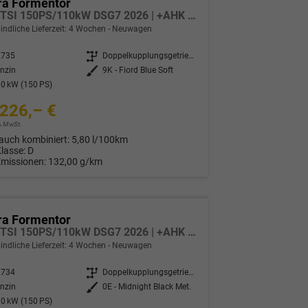
ra Formentor
1.5 eTSI 150PS/110kW DSG7 2026 | +AHK +5-Jahre Erw. Garantie +NAVI +UPGRADE-Paket
indliche Lieferzeit:
4 Wochen
Neuwagen
2735
Getriebe
Doppelkupplungsgetriebe (DSG)
nzin
Außenfarbe
9K - Fiord Blue Soft
0 kW (150 PS)
226,– €
9% MwSt.
auch kombiniert:
5,80 l/100km
Klasse:
D
Emissionen:
132,00 g/km
ra Formentor
1.5 eTSI 150PS/110kW DSG7 2026 | +AHK +5-Jahre Erw. Garantie +NAVI +UPGRADE-Paket
indliche Lieferzeit:
4 Wochen
Neuwagen
2734
Getriebe
Doppelkupplungsgetriebe (DSG)
nzin
Außenfarbe
0E - Midnight Black Met.
0 kW (150 PS)