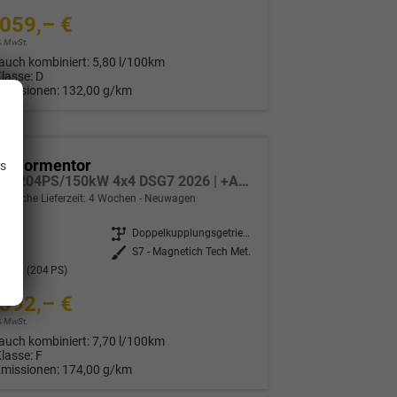
059,– €
9% MwSt.
auch kombiniert:
5,80 l/100km
Klasse:
D
Emissionen:
132,00 g/km
.
ra Formentor
is
2.0 TSI 204PS/150kW 4x4 DSG7 2026 | +AHK +UPGRADE-Paket +Immersive +5-Jahre Erw. Garantie
indliche Lieferzeit:
4 Wochen
Neuwagen
2730
Getriebe
Doppelkupplungsgetriebe (DSG)
nzin
Außenfarbe
S7 - Magnetich Tech Met.
0 kW (204 PS)
392,– €
9% MwSt.
auch kombiniert:
7,70 l/100km
Klasse:
F
Emissionen:
174,00 g/km