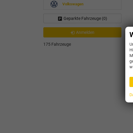
Volkswagen
Geparkte Fahrzeuge (
0
)
Anmelden
W
U
175 Fahrzeuge
H
M
g
w
D