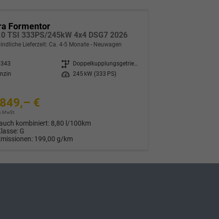
ra Formentor
.0 TSI 333PS/245kW 4x4 DSG7 2026
indliche Lieferzeit: Ca. 4-5 Monate
Neuwagen
1343
Getriebe
Doppelkupplungsgetriebe (DSG)
nzin
Leistung
245 kW (333 PS)
849,– €
9% MwSt.
auch kombiniert:
8,80 l/100km
Klasse:
G
Emissionen:
199,00 g/km