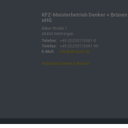
KFZ-Meisterbetrieb Denker + Brünen
oHG
Bilker Straße 7
48493
Wettringen
Telefon:
+49 (0)2557/9381-0
Telefax:
+49 (0)2557/9381-99
E-Mail:
info@db-auto.de
Autohaus Denker & Brünen