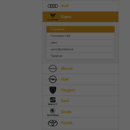
Audi
Cupra
Formentor
Formentor VZ5
Leon
Leon Sportstourer
Terramar
Nissan
Opel
Peugeot
Seat
Skoda
Toyota