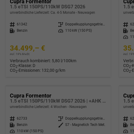
Cupra Formentor
Cup
1.5 eTSI 150PS/110kW DSG7 2026
unverbindliche Lieferzeit: Ca. 4-5 Monate
Neuwagen
unverb
Fahrzeugnr.
61342
Getriebe
Doppelkupplungsgetriebe (DSG)
Fahrzeugnr.
6
Kraftstoff
Benzin
Leistung
110 kW (150 PS)
Kraftstoff
Be
Leistung
11
34.499,– €
35.
incl. 19% MwSt.
incl. 1
Verbrauch kombiniert:
5,80 l/100km
Verbr
CO
-Klasse:
D
CO
-
2
2
CO
-Emissionen:
132,00 g/km
CO
-
2
2
Cupra Formentor
Cup
1.5 eTSI 150PS/110kW DSG7 2026 | +AHK +5-Jahre Erw. Garantie +NAVI +UPGRADE-Paket
unverbindliche Lieferzeit:
4 Wochen
Neuwagen
unverb
Fahrzeugnr.
62733
Getriebe
Doppelkupplungsgetriebe (DSG)
Fahrzeugnr.
6
Kraftstoff
Benzin
Außenfarbe
S7 - Magnetich Tech Met.
Kraftstoff
Be
Leistung
110 kW (150 PS)
Leistung
11